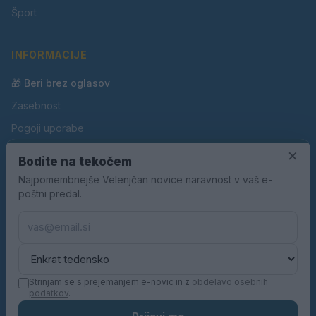
Šport
INFORMACIJE
🎁 Beri brez oglasov
Zasebnost
Pogoji uporabe
×
Piškotki
Bodite na tekočem
Oglaševanje
Najpomembnejše Velenjčan novice naravnost v vaš e-
poštni predal.
Kontakt
Pravila nagradnih iger
Pravila volilne kampanje
Strinjam se s prejemanjem e-novic in z
obdelavo osebnih
podatkov
.
© 2026 Velenjčan. Vse pravice pridržane.