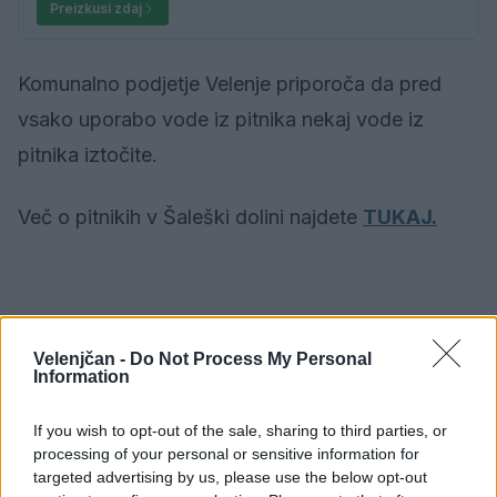
Preizkusi zdaj
Komunalno podjetje Velenje priporoča da pred
vsako uporabo vode iz pitnika nekaj vode iz
pitnika iztočite.
Več o pitnikih v Šaleški dolini najdete
TUKAJ.
Opozorilo:
Po 297. členu Kazenskega zakonika je
Velenjčan -
Do Not Process My Personal
posameznik kazensko odgovoren za javno spodbujanje
Information
sovraštva, nasilja ali nestrpnosti. Komentarji z žaljivimi,
rasističnimi, diskriminatornimi ali nezakonitimi vsebinami
If you wish to opt-out of the sale, sharing to third parties, or
bodo odstranjeni.
Pravila komentiranja →
processing of your personal or sensitive information for
targeted advertising by us, please use the below opt-out