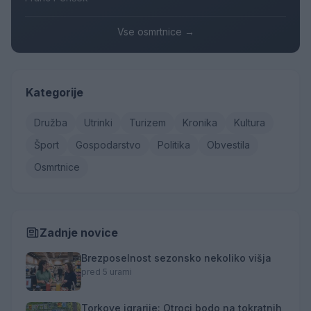
Vse osmrtnice →
Kategorije
Družba
Utrinki
Turizem
Kronika
Kultura
Šport
Gospodarstvo
Politika
Obvestila
Osmrtnice
Zadnje novice
Brezposelnost sezonsko nekoliko višja
pred 5 urami
Torkove igrarije: Otroci bodo na tokratnih