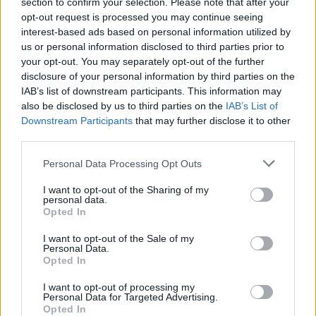
section to confirm your selection. Please note that after your
Failed to fetch
opt-out request is processed you may continue seeing
interest-based ads based on personal information utilized by
Prihajajoči dogodki
us or personal information disclosed to third parties prior to
your opt-out. You may separately opt-out of the further
Poletni bolšji sejem
AVG
disclosure of your personal information by third parties on the
8
08:00
IAB’s list of downstream participants. This information may
also be disclosed by us to third parties on the
IAB’s List of
Spider-Man: Nov dan
AVG
8
Downstream Participants
that may further disclose it to other
18:00
third parties.
Fuj, gosenica!
AVG
8
10:00
Personal Data Processing Opt Outs
Backrooms: Brez izhoda
AVG
I want to opt-out of the Sharing of my
8
21:00
personal data.
Opted In
Vsi dogodki →
I want to opt-out of the Sale of my
Personal Data.
Opted In
I want to opt-out of processing my
Najbolj brano
Personal Data for Targeted Advertising.
Opted In