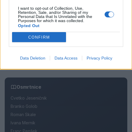
Pretep v gostinskem lokalu v Velenju: 46-letnik
1
moškega udaril s steklenico in ga zabodel
I want to opt-out of Collection, Use,
Retention, Sale, and/or Sharing of my
(VIDEO) "Mislil sem, da je konec": Lastnik
Personal Data that Is Unrelated with the
2
Purposes for which it was collected.
velenjske picerije o padcu s padalom na
Opted Out
Hrvaškem
Dopustniška drama: Policija pričakala letalo s
3
Korošico po pristanku
CONFIRM
Na Šaleški cesti v Velenju občanka poškodovala
4
tri vozila
Prijava pogrešanja razkrila tragedijo: V hiši našli
5
Data Deletion
Data Access
Privacy Policy
mrtvega 76-letnika
Osmrtnice
Cvetko Jeseničnik
Branko Golob
Roman Skale
Ivana Mernik
Franc Penšek