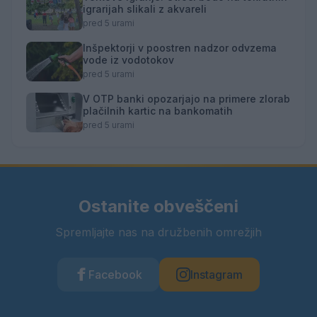
igrarijah slikali z akvareli
pred 5 urami
Inšpektorji v poostren nadzor odvzema
vode iz vodotokov
pred 5 urami
V OTP banki opozarjajo na primere zlorab
plačilnih kartic na bankomatih
pred 5 urami
Ostanite obveščeni
Spremljajte nas na družbenih omrežjih
Facebook
Instagram