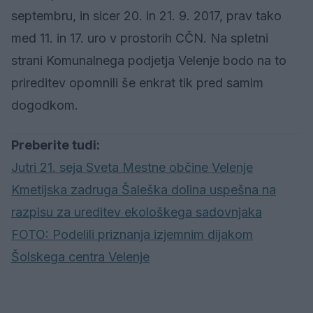
septembru, in sicer 20. in 21. 9. 2017, prav tako
med 11. in 17. uro v prostorih CČN. Na spletni
strani Komunalnega podjetja Velenje bodo na to
prireditev opomnili še enkrat tik pred samim
dogodkom.
Preberite tudi:
Jutri 21. seja Sveta Mestne občine Velenje
Kmetijska zadruga Šaleška dolina uspešna na
razpisu za ureditev ekološkega sadovnjaka
FOTO: Podelili priznanja izjemnim dijakom
Šolskega centra Velenje