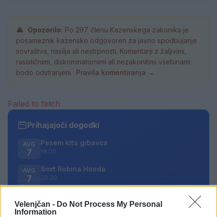
Opozorilo:
Po 297. členu Kazenskega zakonika je
posameznik kazensko odgovoren za javno spodbujanje
sovraštva, nasilja ali nestrpnosti. Komentarji z žaljivimi,
rasističnimi, diskriminatornimi ali nezakonitimi vsebinami
bodo odstranjeni.
Pravila komentiranja →
Failed to fetch
Prihajajoči dogodki
Pesem kita grbavca
AVG
7
18:00
Smrt Robina Hooda
AVG
7
20:30
Večer pesmi Đorđa Balaševića
AVG
7
Velenjčan -
Do Not Process My Personal
20:00
Information