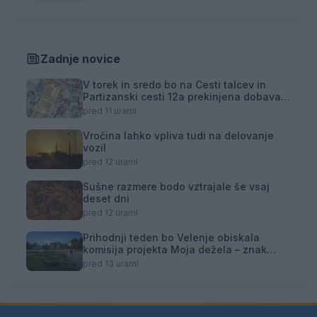
Zadnje novice
V torek in sredo bo na Cesti talcev in
Partizanski cesti 12a prekinjena dobava
toplotne energije
pred 11 urami
Vročina lahko vpliva tudi na delovanje
vozil
pred 12 urami
Sušne razmere bodo vztrajale še vsaj
deset dni
pred 12 urami
Prihodnji teden bo Velenje obiskala
komisija projekta Moja dežela – znak
gostoljubnosti
pred 13 urami