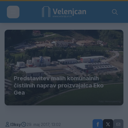
Predstavitev malih komunalnih
čistilnih naprav proizvajalca Eko
Gea
l3ksy
29. maj 2017, 13:02