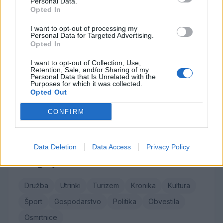
Personal Data.
Opted In
Osmrtnice
I want to opt-out of processing my
Personal Data for Targeted Advertising.
Ivana Mernik
Opted In
Franc Penšek
I want to opt-out of Collection, Use,
Maksi Podlesnik
Retention, Sale, and/or Sharing of my
Personal Data that Is Unrelated with the
Stanislava Arlič
Purposes for which it was collected.
Opted Out
Elica Vačun
CONFIRM
Vse osmrtnice →
Data Deletion
Data Access
Privacy Policy
Kategorije
Družba
Utrinki
Turizem
Kronika
Kultura
Šport
Gospodarstvo
Politika
Obvestila
Osmrtnice