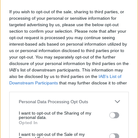
Fuj, gosenica!
AVG
8
10:00
If you wish to opt-out of the sale, sharing to third parties, or
processing of your personal or sensitive information for
targeted advertising by us, please use the below opt-out
Vsi dogodki →
section to confirm your selection. Please note that after your
opt-out request is processed you may continue seeing
interest-based ads based on personal information utilized by
us or personal information disclosed to third parties prior to
Najbolj brano
your opt-out. You may separately opt-out of the further
Pretep v gostinskem lokalu v Velenju: 46-letnik
disclosure of your personal information by third parties on the
1
moškega udaril s steklenico in ga zabodel
IAB’s list of downstream participants. This information may
also be disclosed by us to third parties on the
IAB’s List of
(VIDEO) "Mislil sem, da je konec": Lastnik
2
velenjske picerije o padcu s padalom na
Downstream Participants
that may further disclose it to other
Hrvaškem
third parties.
Dopustniška drama: Policija pričakala letalo s
3
Korošico po pristanku
Personal Data Processing Opt Outs
Na Šaleški cesti v Velenju občanka poškodovala
4
tri vozila
I want to opt-out of the Sharing of my
personal data.
Prijava pogrešanja razkrila tragedijo: V hiši našli
5
Opted In
mrtvega 76-letnika
I want to opt-out of the Sale of my