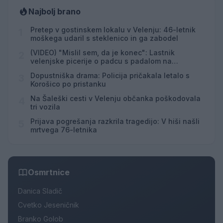
Najbolj brano
Pretep v gostinskem lokalu v Velenju: 46-letnik
1
moškega udaril s steklenico in ga zabodel
(VIDEO) "Mislil sem, da je konec": Lastnik
2
velenjske picerije o padcu s padalom na
Hrvaškem
Dopustniška drama: Policija pričakala letalo s
3
Korošico po pristanku
Na Šaleški cesti v Velenju občanka poškodovala
4
tri vozila
Prijava pogrešanja razkrila tragedijo: V hiši našli
5
mrtvega 76-letnika
Osmrtnice
Danica Sladič
Cvetko Jeseničnik
Branko Golob