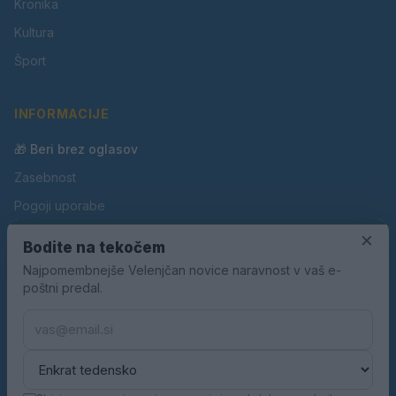
Kronika
Kultura
Šport
INFORMACIJE
🎁 Beri brez oglasov
Zasebnost
Pogoji uporabe
Piškotki
×
Bodite na tekočem
Oglaševanje
Najpomembnejše Velenjčan novice naravnost v vaš e-
poštni predal.
Kontakt
Pravila nagradnih iger
Pravila volilne kampanje