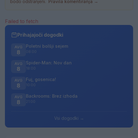
bodo odstranjeni.
Pravila komentiranja →
Failed to fetch
Prihajajoči dogodki
Poletni bolšji sejem
AVG
8
08:00
Spider-Man: Nov dan
AVG
8
18:00
Fuj, gosenica!
AVG
8
10:00
Backrooms: Brez izhoda
AVG
8
21:00
Vsi dogodki →