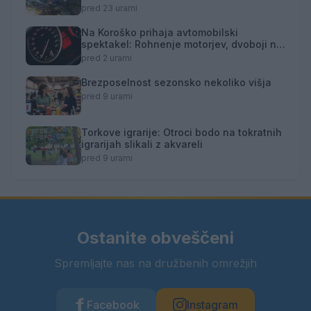
zijalke
pred 23 urami
Na Koroško prihaja avtomobilski
spektakel: Rohnenje motorjev, dvoboji na
progah in atraktivni Car Meet
pred 2 urami
Brezposelnost sezonsko nekoliko višja
pred 9 urami
Torkove igrarije: Otroci bodo na tokratnih
igrarijah slikali z akvareli
pred 9 urami
Ostanite obveščeni
Spremljajte nas na družbenih omrežjih
Facebook
Instagram