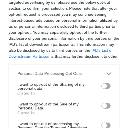
bližini pošte je do nje pristopil neznanec, kateri ji
targeted advertising by us, please use the below opt-out
section to confirm your selection. Please note that after your
je ob telo prislonil nož in ji zagrozil naj ne kriči in,
opt-out request is processed you may continue seeing
da pozna njenega brata in ve kje stanuje. Ko jima
interest-based ads based on personal information utilized by
us or personal information disclosed to third parties prior to
je nasproti prišla neznana ženska je pobegnil. Za
your opt-out. You may separately opt-out of the further
neznancem poizvedujemo.
disclosure of your personal information by third parties on the
IAB’s list of downstream participants. This information may
also be disclosed by us to third parties on the
IAB’s List of
V PONEDELJEK zjutraj ob osmi uri smo bili
Downstream Participants
that may further disclose it to other
third parties.
obveščeni o ropu na Tomšičevi cesti v Velenju. V
trafiko 3 dva je vstopil neznan moški v črnih
Personal Data Processing Opt Outs
oblačilih na glavi je imel črno kapo. S pištolo in
I want to opt-out of the Sharing of my
personal data.
ruto na obrazu je zagrozil delavki in od nje
Opted In
zahteval da mu izroči denar, kar je tudi storila.
I want to opt-out of the Sale of my
Personal Data.
Izročila mu je manjšo vsoto gotovine. Po dejanju
Opted In
je storilec pobegnil iz trafike neznano kam. Za
I want to opt-out of processing my
storilcem poizvedujemo in hkrati naprošamo
Personal Data for Targeted Advertising.