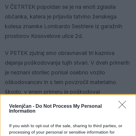
V ČETRTEK popoldan se je na enoti zglasila
občanka, katera je prijavila tatvino ženskega
kolesa znamke Lombardo Sestriere iz garažnih
prostorov Kosovelove ulice 2d.
V PETEK zjutraj smo obravnavali tri kazniva
dejanja poškodovanja tujih stvari. V dveh primerih
je neznani storilec porisal osebno vozilo
oškodovancev in s tem povzročil materialno
škodo, v enem primeru je poškodoval
pnevmatiko. Za vandalom poizvedujemo.
Velenjčan -
Do Not Process My Personal
Information
V PETEK ob 21. uri je na enoto prišla občanka
If you wish to opt-out of the sale, sharing to third parties, or
katera je naznanila kaznivo dejanje Groženj. V
processing of your personal or sensitive information for