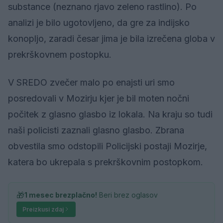
substance (neznano rjavo zeleno rastlino). Po
analizi je bilo ugotovljeno, da gre za indijsko
konopljo, zaradi česar jima je bila izrečena globa v
prekrškovnem postopku.
V SREDO zvečer malo po enajsti uri smo
posredovali v Mozirju kjer je bil moten nočni
počitek z glasno glasbo iz lokala. Na kraju so tudi
naši policisti zaznali glasno glasbo. Zbrana
obvestila smo odstopili Policijski postaji Mozirje,
katera bo ukrepala s prekrškovnim postopkom.
🎁
1 mesec brezplačno!
Beri brez oglasov
Preizkusi zdaj