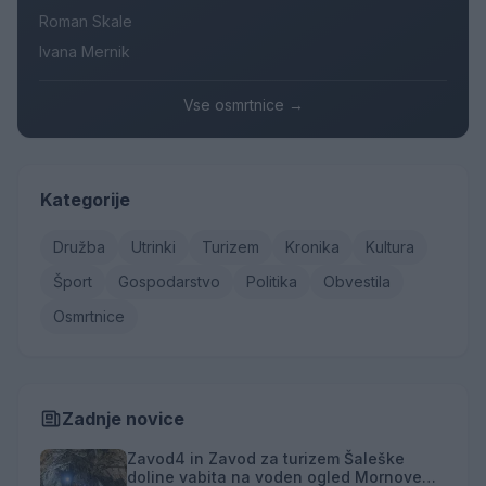
Roman Skale
Ivana Mernik
Vse osmrtnice →
Kategorije
Družba
Utrinki
Turizem
Kronika
Kultura
Šport
Gospodarstvo
Politika
Obvestila
Osmrtnice
Zadnje novice
Zavod4 in Zavod za turizem Šaleške
doline vabita na voden ogled Mornove