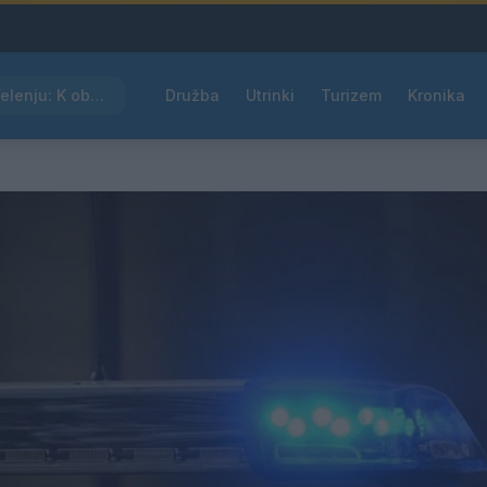
Kam čez vikend v Velenju: K obisku vabi Poletni bolšji sejem
Družba
Utrinki
Turizem
Kronika