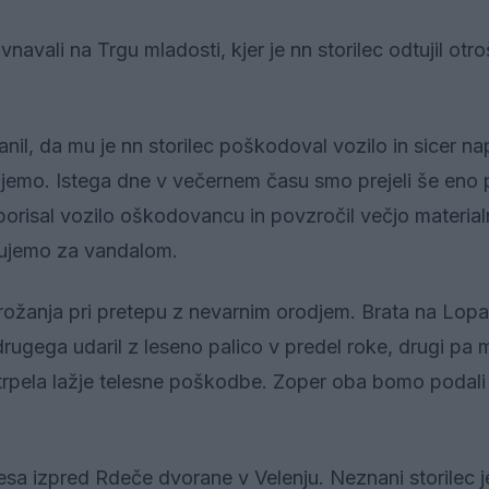
avali na Trgu mladosti, kjer je nn storilec odtujil otr
nil, da mu je nn storilec poškodoval vozilo in sicer na
jemo. Istega dne v večernem času smo prejeli še eno p
 porisal vozilo oškodovancu in povzročil večjo materi
edujemo za vandalom.
žanja pri pretepu z nevarnim orodjem. Brata na Lopa
drugega udaril z leseno palico v predel roke, drugi pa 
 utrpela lažje telesne poškodbe. Zoper oba bomo podali
 izpred Rdeče dvorane v Velenju. Neznani storilec je