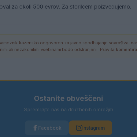
l za okoli 500 evrov. Za storilcem poizvedujemo.
ameznik kazensko odgovoren za javno spodbujanje sovraštva, nasil
tornimi ali nezakonitimi vsebinami bodo odstranjeni.
Pravila komentir
Ostanite obveščeni
Spremljajte nas na družbenih omrežjih
Facebook
Instagram