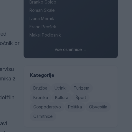
Branko Golob
Roman Skale
Ivana Mernik
Franc Penšek
led
Maksi Podlesnik
očnik pri
Vse osmrtnice →
ervisu
Kategorije
emika z
Družba
Utrinki
Turizem
olžilni
Kronika
Kultura
Šport
Gospodarstvo
Politika
Obvestila
Osmrtnice
avi