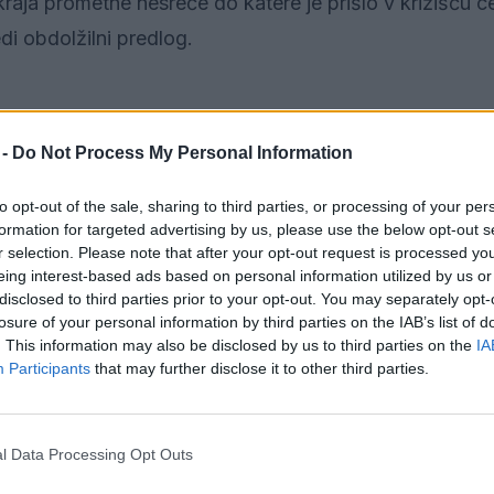
aja prometne nesreče do katere je prišlo v križišču c
edi obdolžilni predlog.
 -
Do Not Process My Personal Information
e in nas obvestil o streljanju na strelišču tam, kjer n
kaciji in opravila razgovor z odgovorno osebo ter prever
to opt-out of the sale, sharing to third parties, or processing of your per
o, da ima odgovorna oseba dovoljenje in tudi samo strel
formation for targeted advertising by us, please use the below opt-out s
r selection. Please note that after your opt-out request is processed y
eing interest-based ads based on personal information utilized by us or
disclosed to third parties prior to your opt-out. You may separately opt-
losure of your personal information by third parties on the IAB’s list of
la, da je videla hoditi ob cesti mlajšega občana, kate
. This information may also be disclosed by us to third parties on the
IA
ki je hodila poleg njega. Na kraju smo izsledili mlajše
Participants
that may further disclose it to other third parties.
ti na tej relaciji in oškodoval PUP Velenje v nadaljeva
ateljice. Zanj bomo podali KO na ODT in odločbo o pre
l Data Processing Opt Outs