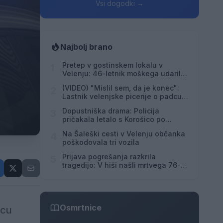
Vsi dogodki →
Najbolj brano
Pretep v gostinskem lokalu v
1
Velenju: 46-letnik moškega udaril s
steklenico in ga zabodel
(VIDEO) "Mislil sem, da je konec":
2
Lastnik velenjske picerije o padcu s
padalom na Hrvaškem
Dopustniška drama: Policija
3
pričakala letalo s Korošico po
pristanku
Na Šaleški cesti v Velenju občanka
4
poškodovala tri vozila
Prijava pogrešanja razkrila
5
tragedijo: V hiši našli mrtvega 76-
letnika
Osmrtnice
dcu