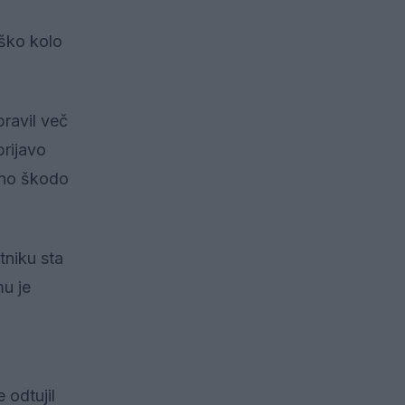
oško kolo
pravil več
rijavo
alno škodo
tniku sta
mu je
 odtujil