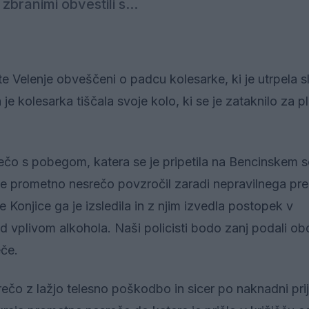
zbranimi obvestili s...
 Velenje obveščeni o padcu kolesarke, ki je utrpela s
e kolesarka tiščala svoje kolo, ki se je zataknilo za pl
čo s pobegom, katera se je pripetila na Bencinskem s
a je prometno nesrečo povzročil zaradi nepravilnega pr
e Konjice ga je izsledila in z njim izvedla postopek v
d vplivom alkohola. Naši policisti bodo zanj podali obd
eče.
o z lažjo telesno poškodbo in sicer po naknadni prij