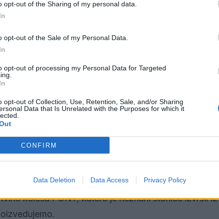
o opt-out of the Sharing of my personal data.
In
Preizku
o opt-out of the Sale of my Personal Data.
In
l, da ga je v stanovanjskem bloku na Jenkovi cesti na
to opt-out of processing my Personal Data for Targeted
oper lastnika kršitelja bomo podali odločbo o prekršku 
ing.
In
o opt-out of Collection, Use, Retention, Sale, and/or Sharing
ersonal Data that Is Unrelated with the Purposes for which it
lected.
Out
n mladoletni sin, kateremu so tega dne iz garderob v 
CONFIRM
 Neznanec ga je oškodoval za okoli 350 eur. Za storil
Data Deletion
Data Access
Privacy Policy
ino kolesa PONY, katero je neznani storilec izvršil iz
 poizvedujemo.