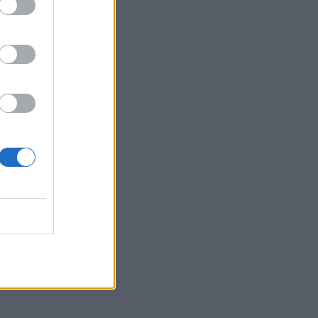
si zdaj
padel in
in
Rdeči
cem