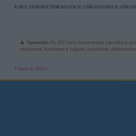
koko znamke Nakamura in oškodovanca oškodova
Opozorilo:
Po 297. členu Kazenskega zakonika je pos
nestrpnosti. Komentarji z žaljivimi, rasističnimi, diskrimina
Failed to fetch