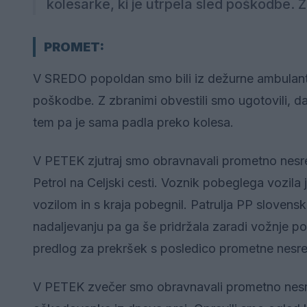
kolesarke, ki je utrpela sled poškodbe. Z 
PROMET:
V SREDO popoldan smo bili iz dežurne ambulante
poškodbe. Z zbranimi obvestili smo ugotovili, da j
tem pa je sama padla preko kolesa.
V PETEK zjutraj smo obravnavali prometno nesre
Petrol na Celjski cesti. Voznik pobeglega vozil
vozilom in s kraja pobegnil. Patrulja PP slovensk
nadaljevanju pa ga še pridržala zaradi vožnje po
predlog za prekršek s posledico prometne nesr
V PETEK zvečer smo obravnavali prometno nesreč