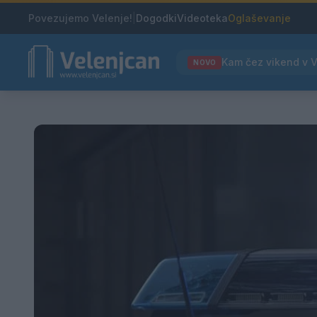
Povezujemo Velenje!
|
Dogodki
Videoteka
Oglaševanje
NOVO