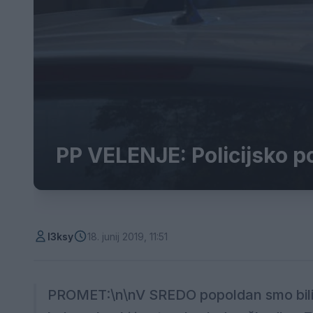
PP VELENJE: Policijsko por
l3ksy
18. junij 2019, 11:51
PROMET:\n\nV SREDO popoldan smo bili 