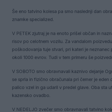
Še eno tatvino kolesa pa smo naslednji dan obravn
znamke specialized.
V PETEK zjutraj je na enoto prišel občan in nazna
risov po celotnem vozilu. Za vandalom poizvedu
poškodovanja tuje stvari, pri kateri je neznanec
okoli 1000 evrov. Tudi v tem primeru še poizv
V SOBOTO smo obravnavali kaznivo dejanje Ogro
se sprla in fizično obračunala pri čemer je eden 
palico vzel in ga udaril v predel glave. Oba sta
kazensko ovadbo.
V NEDELJO zvečer smo obravnavali tatvino kolesa