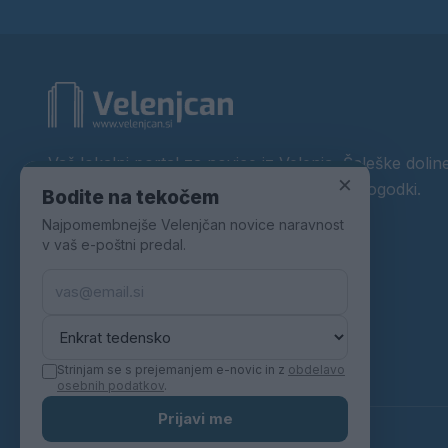
Vaš lokalni portal za novice iz Velenja, Šaleške doline
×
okolice. Aktualne novice, šport, kultura, dogodki.
Bodite na tekočem
Najpomembnejše Velenjčan novice naravnost
Povezujemo Velenje.
v vaš e-poštni predal.
Strinjam se s prejemanjem e-novic in z
obdelavo
osebnih podatkov
.
Prijavi me