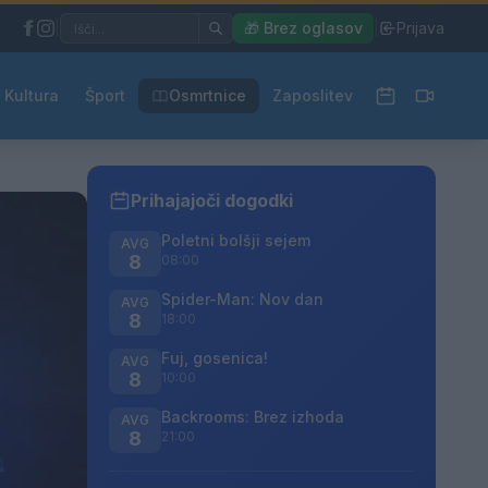
|
🎁 Brez oglasov
|
Prijava
Kultura
Šport
Osmrtnice
Zaposlitev
Prihajajoči dogodki
Poletni bolšji sejem
AVG
8
08:00
Spider-Man: Nov dan
AVG
8
18:00
Fuj, gosenica!
AVG
8
10:00
Backrooms: Brez izhoda
AVG
8
21:00