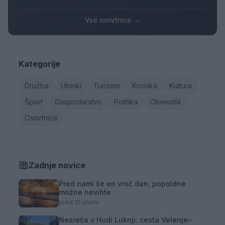
Vse osmrtnice →
Kategorije
Družba
Utrinki
Turizem
Kronika
Kultura
Šport
Gospodarstvo
Politika
Obvestila
Osmrtnice
Zadnje novice
Pred nami še en vroč dan, popoldne
možne nevihte
pred 10 urami
Nesreča v Hudi Luknji: cesta Velenje–