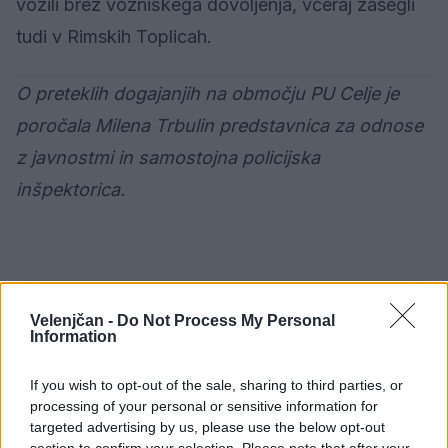
vozili brez vozniškega dovoljenja, včeraj zasegli
tudi v Rimskih Toplicah.
O preteklih dogajanjih na območju PU Celje je
poročala Milena Trbulin predstavnica za odnose
z javnostmi in samostojna policijska
inšpektorica.
Opozorilo:
Po 297. členu Kazenskega zakonika je
Velenjčan -
Do Not Process My Personal
posameznik kazensko odgovoren za javno spodbujanje
Information
sovraštva, nasilja ali nestrpnosti. Komentarji z žaljivimi,
rasističnimi, diskriminatornimi ali nezakonitimi vsebinami
If you wish to opt-out of the sale, sharing to third parties, or
bodo odstranjeni.
Pravila komentiranja →
processing of your personal or sensitive information for
targeted advertising by us, please use the below opt-out