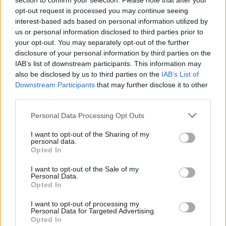
section to confirm your selection. Please note that after your
Failed to fetch
opt-out request is processed you may continue seeing
interest-based ads based on personal information utilized by
Prihajajoči dogodki
us or personal information disclosed to third parties prior to
your opt-out. You may separately opt-out of the further
Minute za šah z Nejcem
AVG
disclosure of your personal information by third parties on the
10
09:00
IAB’s list of downstream participants. This information may
Aktivne poletne počitnice
also be disclosed by us to third parties on the
IAB’s List of
AVG
10
Downstream Participants
that may further disclose it to other
third parties.
Bralni čajanki
AVG
10
09:30
Personal Data Processing Opt Outs
ŠŠK RIBNO ‘26
AVG
I want to opt-out of the Sharing of my
10
personal data.
Opted In
Vsi dogodki →
I want to opt-out of the Sale of my
Personal Data.
Opted In
I want to opt-out of processing my
Najbolj brano
Personal Data for Targeted Advertising.
Opted In