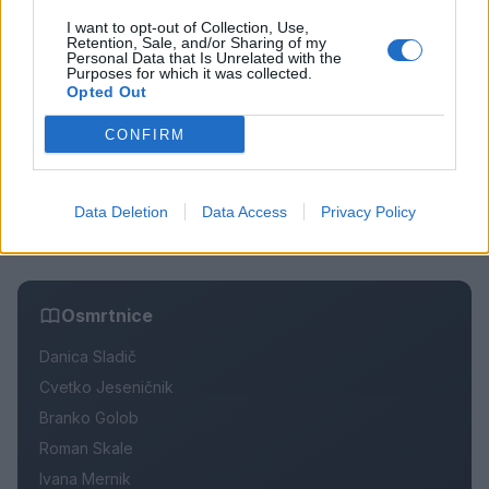
Pretep v gostinskem lokalu v Velenju: 46-letnik
1
moškega udaril s steklenico in ga zabodel
I want to opt-out of Collection, Use,
Retention, Sale, and/or Sharing of my
(VIDEO) "Mislil sem, da je konec": Lastnik
2
Personal Data that Is Unrelated with the
velenjske picerije o padcu s padalom na
Purposes for which it was collected.
Hrvaškem
Opted Out
Dopustniška drama: Policija pričakala letalo s
3
Korošico po pristanku
CONFIRM
Na Šaleški cesti v Velenju občanka poškodovala
4
tri vozila
Prijava pogrešanja razkrila tragedijo: V hiši našli
5
Data Deletion
Data Access
Privacy Policy
mrtvega 76-letnika
Osmrtnice
Danica Sladič
Cvetko Jeseničnik
Branko Golob
Roman Skale
Ivana Mernik