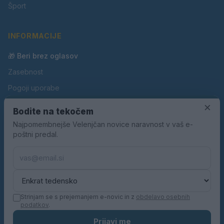
Šport
INFORMACIJE
🎁 Beri brez oglasov
Zasebnost
Pogoji uporabe
×
Piškotki
Bodite na tekočem
Oglaševanje
Najpomembnejše Velenjčan novice naravnost v vaš e-
poštni predal.
Kontakt
Pravila nagradnih iger
Pravila volilne kampanje
Strinjam se s prejemanjem e-novic in z
obdelavo osebnih
podatkov
.
© 2026 Velenjčan. Vse pravice pridržane.
Prijavi me