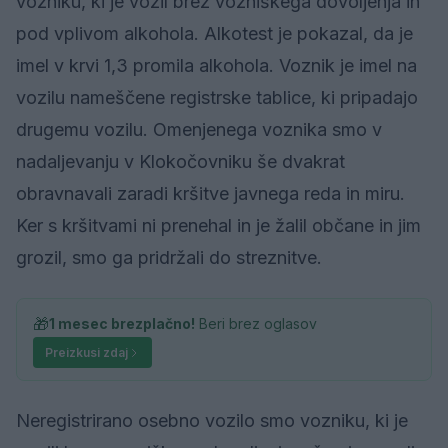
vozniku, ki je vozil brez vozniškega dovoljenja in
pod vplivom alkohola. Alkotest je pokazal, da je
imel v krvi 1,3 promila alkohola. Voznik je imel na
vozilu nameščene registrske tablice, ki pripadajo
drugemu vozilu. Omenjenega voznika smo v
nadaljevanju v Klokočovniku še dvakrat
obravnavali zaradi kršitve javnega reda in miru.
Ker s kršitvami ni prenehal in je žalil občane in jim
grozil, smo ga pridržali do streznitve.
🎁
1 mesec brezplačno!
Beri brez oglasov
Preizkusi zdaj
Neregistrirano osebno vozilo smo vozniku, ki je