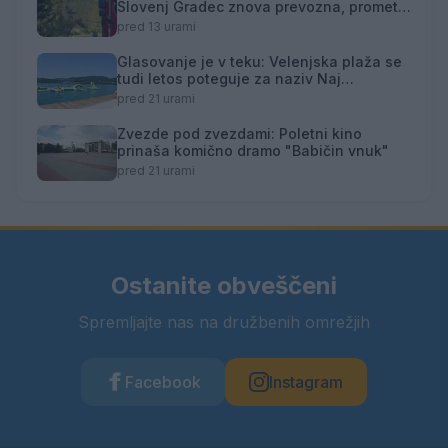
Slovenj Gradec znova prevozna, promet
izmenično enosmeren
pred 13 urami
Glasovanje je v teku: Velenjska plaža se
tudi letos poteguje za naziv Naj
kopališče
pred 21 urami
Zvezde pod zvezdami: Poletni kino
prinaša komično dramo "Babičin vnuk"
pred 21 urami
Ostanite obveščeni
Spremljajte nas na družbenih omrežjih
Facebook
Instagram