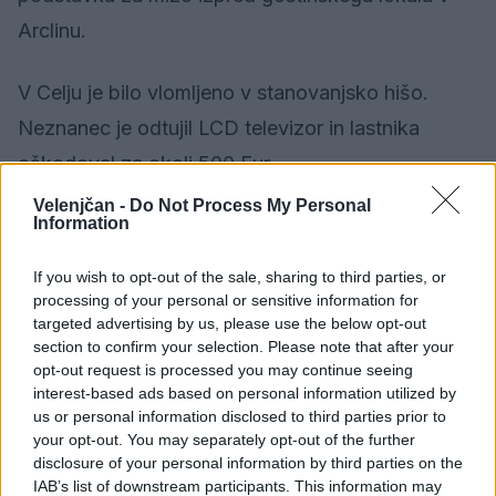
Arclinu.
V Celju je bilo vlomljeno v stanovanjsko hišo.
Neznanec je odtujil LCD televizor in lastnika
oškodoval za okoli 500 Eur.
Velenjčan -
Do Not Process My Personal
Information
Žalski policisti so zasegli ponarejen bankovec za
100 Eur, vnovčen v eni izmed trgovin v Vranskem.
If you wish to opt-out of the sale, sharing to third parties, or
processing of your personal or sensitive information for
O preteklih dogajanjih na območju PU Celje je
targeted advertising by us, please use the below opt-out
section to confirm your selection. Please note that after your
poročal Božidar Pezdevšek, vodja centra in višji
opt-out request is processed you may continue seeing
samostojni policijski inšpektor.
interest-based ads based on personal information utilized by
us or personal information disclosed to third parties prior to
your opt-out. You may separately opt-out of the further
disclosure of your personal information by third parties on the
IAB’s list of downstream participants. This information may