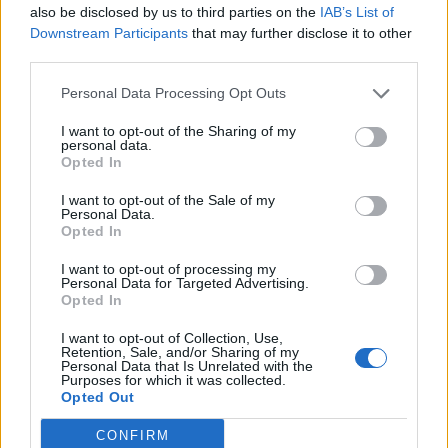
also be disclosed by us to third parties on the
IAB’s List of
Opozorilo:
Po 297. členu Kazenskega zakonika je
Downstream Participants
that may further disclose it to other
posameznik kazensko odgovoren za javno spodbujanje
third parties.
sovraštva, nasilja ali nestrpnosti. Komentarji z žaljivimi,
rasističnimi, diskriminatornimi ali nezakonitimi vsebinami
Personal Data Processing Opt Outs
bodo odstranjeni.
Pravila komentiranja →
I want to opt-out of the Sharing of my
personal data.
Opted In
Failed to fetch
I want to opt-out of the Sale of my
Personal Data.
Prihajajoči dogodki
Opted In
Pesem kita grbavca
AVG
I want to opt-out of processing my
7
18:00
Personal Data for Targeted Advertising.
Opted In
Smrt Robina Hooda
AVG
7
20:30
I want to opt-out of Collection, Use,
Retention, Sale, and/or Sharing of my
Personal Data that Is Unrelated with the
Aktivne poletne počitnice z ustvarjalci Studia
AVG
Purposes for which it was collected.
Spin
7
Opted Out
08:00
Večer pesmi Đorđa Balaševića
AVG
CONFIRM