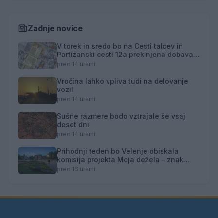
Zadnje novice
V torek in sredo bo na Cesti talcev in
Partizanski cesti 12a prekinjena dobava
toplotne energije
pred 14 urami
Vročina lahko vpliva tudi na delovanje
vozil
pred 14 urami
Sušne razmere bodo vztrajale še vsaj
deset dni
pred 14 urami
Prihodnji teden bo Velenje obiskala
komisija projekta Moja dežela – znak
gostoljubnosti
pred 16 urami