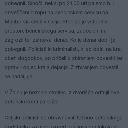
pobegnil. Sinoči, nekaj po 21.00 uri pa smo bili
obveščeni o ropu na bencinskem servisu na
Mariborski cesti v Celju. Storilec je vstopil v
prostore bencinskega servisa, zaposlenima
zagrozil ter zahteval denar. Ko je denar dobil je
pobegnil. Policisti in kriminalisti, ki so odšli na kraj
obeh dogodkov, so pričeli z zbiranjem obvestil ter
opravili ogled kraja dejanja. Z zbiranjem obvestil
se nadaljuje.
V Žalcu je neznani storilec iz dvorišča odtujil dve
betonski koriti za rože.
Celjski policisti so obravnavali tatvino betonskega
podstavka za mizo izpred gostinskega lokala v