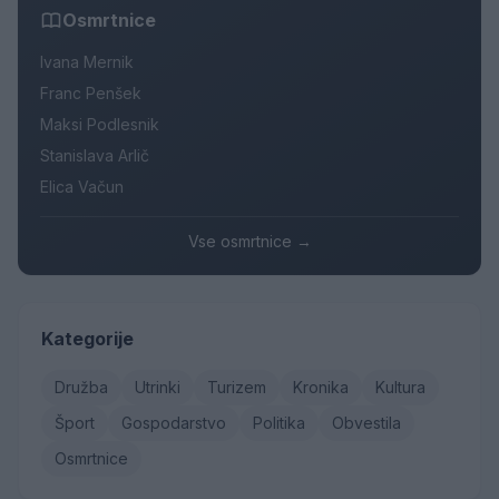
Osmrtnice
Ivana Mernik
Franc Penšek
Maksi Podlesnik
Stanislava Arlič
Elica Vačun
Vse osmrtnice →
Kategorije
Družba
Utrinki
Turizem
Kronika
Kultura
Šport
Gospodarstvo
Politika
Obvestila
Osmrtnice