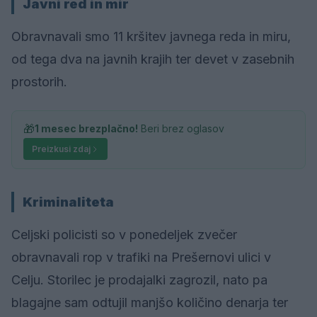
Javni red in mir
Obravnavali smo 11 kršitev javnega reda in miru,
od tega dva na javnih krajih ter devet v zasebnih
prostorih.
🎁
1 mesec brezplačno!
Beri brez oglasov
Preizkusi zdaj
Kriminaliteta
Celjski policisti so v ponedeljek zvečer
obravnavali rop v trafiki na Prešernovi ulici v
Celju. Storilec je prodajalki zagrozil, nato pa
blagajne sam odtujil manjšo količino denarja ter