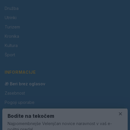
Družba
Utrinki
Turizem
Kronika
Kultura
Šport
INFORMACIJE
🎁 Beri brez oglasov
Zasebnost
Pogoji uporabe
×
Piškotki
Bodite na tekočem
Oglaševanje
Najpomembnejše Velenjčan novice naravnost v vaš e-
poštni predal.