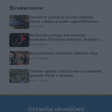
Zadnje novice
Zavod4 in Zavod za turizem Šaleške
doline vabita na voden ogled Mornove
zijalke
pred 1 uro
Na Koroško prihaja avtomobilski
spektakel: Rohnenje motorjev, dvoboji na
progah in atraktivni Car Meet
pred 4 urami
Brezposelnost sezonsko nekoliko višja
pred 11 urami
Torkove igrarije: Otroci bodo na tokratnih
igrarijah slikali z akvareli
pred 11 urami
Ostanite obveščeni