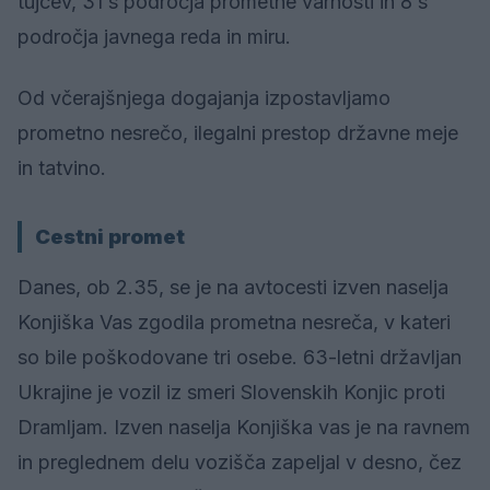
tujcev, 31 s področja prometne varnosti in 8 s
področja javnega reda in miru.
Od včerajšnjega dogajanja izpostavljamo
prometno nesrečo, ilegalni prestop državne meje
in tatvino.
Cestni promet
Danes, ob 2.35, se je na avtocesti izven naselja
Konjiška Vas zgodila prometna nesreča, v kateri
so bile poškodovane tri osebe. 63-letni državljan
Ukrajine je vozil iz smeri Slovenskih Konjic proti
Dramljam. Izven naselja Konjiška vas je na ravnem
in preglednem delu vozišča zapeljal v desno, čez