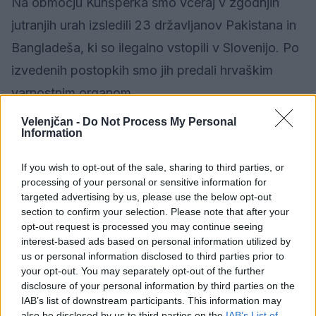
Na območju Kunšperka smo včeraj v zgodnjih
jutranjih urah izsledili 23 državljanov Pakistana in
Bangladeša, ki so ilegalno vstopili v Slovenijo. Po
izvedenih postopkih smo jih predali hrvaškim
varnostnim organom.
Velenjčan -
Do Not Process My Personal
Lepo, mirno in varno sredo želimo iz Policijske
Information
uprave Celje.
If you wish to opt-out of the sale, sharing to third parties, or
processing of your personal or sensitive information for
O preteklih dogajanjih na območju PU Celje je
targeted advertising by us, please use the below opt-out
section to confirm your selection. Please note that after your
poročala Milena Trbulin, predstavnica za odnose
opt-out request is processed you may continue seeing
z javnostmi in samostojna policijska inšpektorica
interest-based ads based on personal information utilized by
us or personal information disclosed to third parties prior to
your opt-out. You may separately opt-out of the further
disclosure of your personal information by third parties on the
IAB’s list of downstream participants. This information may
also be disclosed by us to third parties on the
IAB’s List of