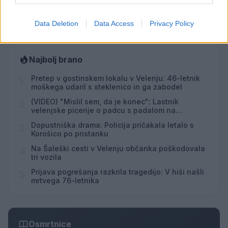
Vsi dogodki →
Data Deletion
Data Access
Privacy Policy
Najbolj brano
Pretep v gostinskem lokalu v Velenju: 46-letnik
1
moškega udaril s steklenico in ga zabodel
(VIDEO) "Mislil sem, da je konec": Lastnik
2
velenjske picerije o padcu s padalom na
Hrvaškem
Dopustniška drama: Policija pričakala letalo s
3
Korošico po pristanku
Na Šaleški cesti v Velenju občanka poškodovala
4
tri vozila
Prijava pogrešanja razkrila tragedijo: V hiši našli
5
mrtvega 76-letnika
Osmrtnice