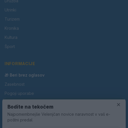
Družba
Utrinki
Turizem
Kronika
Kultura
Šport
INFORMACIJE
🎁 Beri brez oglasov
Zasebnost
Pogoji uporabe
×
Piškotki
Bodite na tekočem
Oglaševanje
Najpomembnejše Velenjčan novice naravnost v vaš e-
poštni predal.
Kontakt