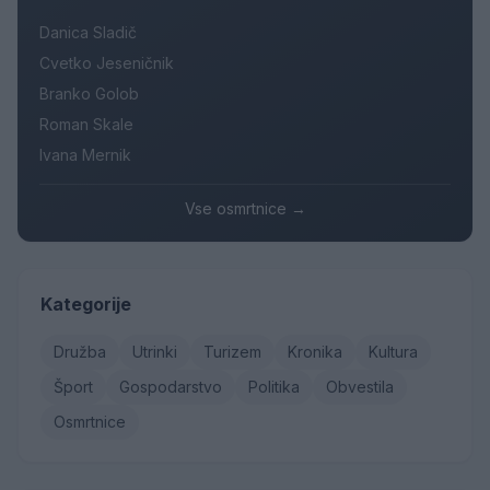
Danica Sladič
Cvetko Jeseničnik
Branko Golob
Roman Skale
Ivana Mernik
Vse osmrtnice →
Kategorije
Družba
Utrinki
Turizem
Kronika
Kultura
Šport
Gospodarstvo
Politika
Obvestila
Osmrtnice