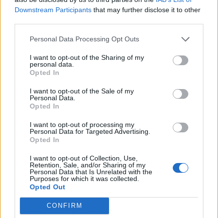
Opozorilo:
Po 297. členu Kazenskega zakonika je
Downstream Participants
that may further disclose it to other
posameznik kazensko odgovoren za javno spodbujanje
third parties.
sovraštva, nasilja ali nestrpnosti. Komentarji z žaljivimi,
rasističnimi, diskriminatornimi ali nezakonitimi vsebinami
Personal Data Processing Opt Outs
bodo odstranjeni.
Pravila komentiranja →
I want to opt-out of the Sharing of my
personal data.
Opted In
Failed to fetch
I want to opt-out of the Sale of my
Personal Data.
Prihajajoči dogodki
Opted In
Poletni bolšji sejem
AVG
I want to opt-out of processing my
8
08:00
Personal Data for Targeted Advertising.
Opted In
Spider-Man: Nov dan
AVG
8
18:00
I want to opt-out of Collection, Use,
Retention, Sale, and/or Sharing of my
Fuj, gosenica!
Personal Data that Is Unrelated with the
AVG
Purposes for which it was collected.
8
10:00
Opted Out
Backrooms: Brez izhoda
AVG
CONFIRM
8
21:00