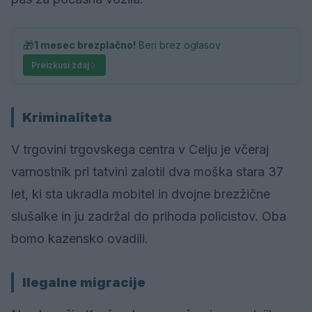
🎁
1 mesec brezplačno!
Beri brez oglasov
Preizkusi zdaj
Kriminaliteta
V trgovini trgovskega centra v Celju je včeraj
varnostnik pri tatvini zalotil dva moška stara 37
let, ki sta ukradla mobitel in dvojne brezžične
slušalke in ju zadržal do prihoda policistov. Oba
bomo kazensko ovadili.
Ilegalne migracije