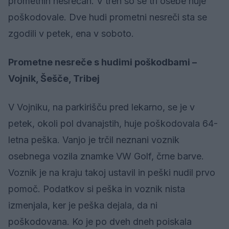
prometnih nesrečah. V treh so se tri osebe huje
poškodovale. Dve hudi prometni nesreči sta se
zgodili v petek, ena v soboto.
Prometne nesreče s hudimi poškodbami –
Vojnik, Šešče, Tribej
V Vojniku, na parkirišču pred lekarno, se je v
petek, okoli pol dvanajstih, huje poškodovala 64-
letna peška. Vanjo je trčil neznani voznik
osebnega vozila znamke VW Golf, črne barve.
Voznik je na kraju takoj ustavil in peški nudil prvo
pomoč. Podatkov si peška in voznik nista
izmenjala, ker je peška dejala, da ni
poškodovana. Ko je po dveh dneh poiskala