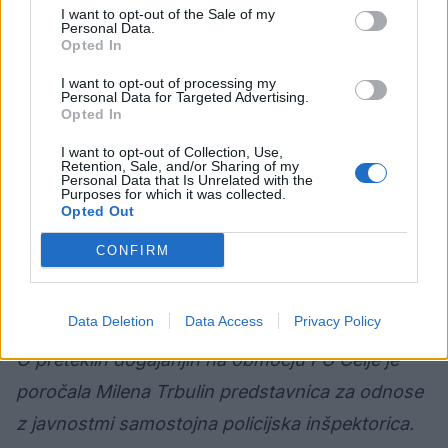
I want to opt-out of the Sale of my
tudi gospodarsko poslopje v Lokrovcu, kjer je na
Personal Data.
Opted In
srečo nastala manjša materialna škoda.
I want to opt-out of processing my
Personal Data for Targeted Advertising.
Opted In
Nedelja, 25. avgust 2019
I want to opt-out of Collection, Use,
Retention, Sale, and/or Sharing of my
Personal Data that Is Unrelated with the
Vlom v tovorno vozilo - Teharje
Purposes for which it was collected.
Opted Out
Sinoči smo bili obveščeni, da je neznani storilec
CONFIRM
na Teharjih vlomil v tovorno vozilo in ukradel okoli
60 LCD televizorjev. Preiskava poteka.
Data Deletion
Data Access
Privacy Policy
O preteklih dogajanjih na območju PU Celje je
poročala Milena Trbulin predstavnica za odnose
z javnostmi samostojna policijska inšpektorica.