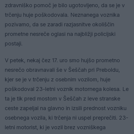
zdravniško pomoč je bilo ugotovljeno, da se je v
trčenju huje poškodovala. Neznanega voznika
pozivamo, da se zaradi razjasnitve okoliščin
prometne nesreče oglasi na najbližji policijski
postaji.
V petek, nekaj čez 17. uro smo hujšo prometno
nesrečo obravnavali še v Šeščah pri Preboldu,
kjer se je v trčenju z osebnim vozilom, huje
poškodoval 23-letni voznik motornega kolesa. Le
ta je tik pred mostom v Šeščah z leve stranske
ceste zapeljal na glavno in izsili prednost vozniku
osebnega vozila, ki trčenja ni uspel preprečiti. 23-
letni motorist, ki je vozil brez vozniškega