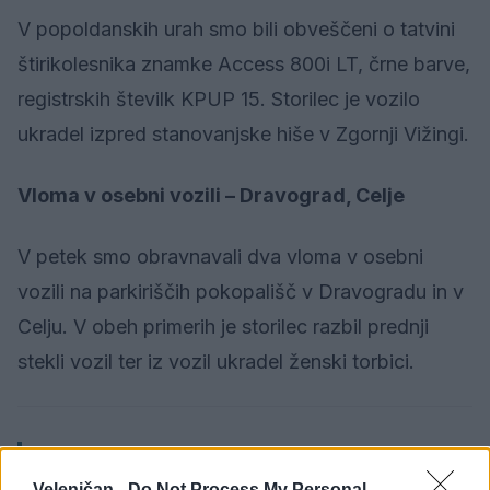
V popoldanskih urah smo bili obveščeni o tatvini
štirikolesnika znamke Access 800i LT, črne barve,
registrskih številk KPUP 15. Storilec je vozilo
ukradel izpred stanovanjske hiše v Zgornji Vižingi.
Vloma v osebni vozili – Dravograd, Celje
V petek smo obravnavali dva vloma v osebni
vozili na parkiriščih pokopališč v Dravogradu in v
Celju. V obeh primerih je storilec razbil prednji
stekli vozil ter iz vozil ukradel ženski torbici.
Sobota, 24. avgust 2019
Velenjčan -
Do Not Process My Personal