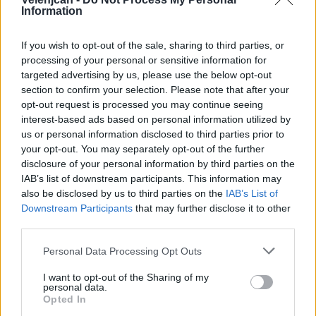
Drzna tatvina – Tepanje
Information
If you wish to opt-out of the sale, sharing to third parties, or
V soboto zjutraj je bolgarski vozni prijavil drzno
processing of your personal or sensitive information for
tatvino. Medtem, ko je počival na avtocestnem
targeted advertising by us, please use the below opt-out
section to confirm your selection. Please note that after your
počivališču Tepanje, mu je neznani storilec iz
opt-out request is processed you may continue seeing
torbice v vozilu ukradel gotovino.
interest-based ads based on personal information utilized by
us or personal information disclosed to third parties prior to
your opt-out. You may separately opt-out of the further
Požara – Trbonje, Lokrovec
disclosure of your personal information by third parties on the
IAB’s list of downstream participants. This information may
also be disclosed by us to third parties on the
IAB’s List of
Nekaj pred 15 uro je v Trbonjah zaradi udara strele
Downstream Participants
that may further disclose it to other
zagorelo gospodarsko poslopje. Ogenj je v celoti
third parties.
uničil zgornji del gospodarskega poslopja, več ton
Personal Data Processing Opt Outs
krme in več kmetijskih strojev.
I want to opt-out of the Sharing of my
personal data.
Opted In
Zaradi udara strele je v večernih urah zagorelo