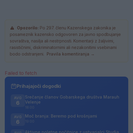
Opozorilo:
Po 297. členu Kazenskega zakonika je
posameznik kazensko odgovoren za javno spodbujanje
sovraštva, nasilja ali nestrpnosti. Komentarji z žaljivimi,
rasističnimi, diskriminatornimi ali nezakonitimi vsebinami
bodo odstranjeni.
Pravila komentiranja →
Failed to fetch
Prihajajoči dogodki
Srečanje članov Gobarskega društva Marauh
AVG
Velenje
6
18:00
Moč branja: Beremo pod krošnjami
AVG
6
19:00
Aktivne poletne počitnice z ustvarjalci Studia
AVG