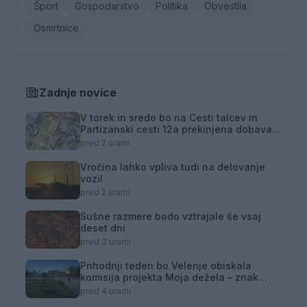
Šport
Gospodarstvo
Politika
Obvestila
Osmrtnice
Zadnje novice
V torek in sredo bo na Cesti talcev in
Partizanski cesti 12a prekinjena dobava
toplotne energije
pred 2 urami
Vročina lahko vpliva tudi na delovanje
vozil
pred 2 urami
Sušne razmere bodo vztrajale še vsaj
deset dni
pred 3 urami
Prihodnji teden bo Velenje obiskala
komisija projekta Moja dežela – znak
gostoljubnosti
pred 4 urami