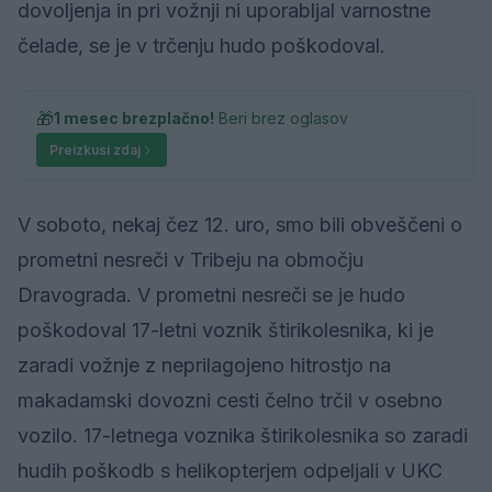
dovoljenja in pri vožnji ni uporabljal varnostne
čelade, se je v trčenju hudo poškodoval.
🎁
1 mesec brezplačno!
Beri brez oglasov
Preizkusi zdaj
V soboto, nekaj čez 12. uro, smo bili obveščeni o
prometni nesreči v Tribeju na območju
Dravograda. V prometni nesreči se je hudo
poškodoval 17-letni voznik štirikolesnika, ki je
zaradi vožnje z neprilagojeno hitrostjo na
makadamski dovozni cesti čelno trčil v osebno
vozilo. 17-letnega voznika štirikolesnika so zaradi
hudih poškodb s helikopterjem odpeljali v UKC