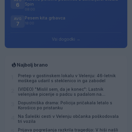
Spin
6
08:00
Pesem kita grbavca
AVG
7
18:00
Vsi dogodki →
Najbolj brano
Pretep v gostinskem lokalu v Velenju: 46-letnik
1
moškega udaril s steklenico in ga zabodel
(VIDEO) "Mislil sem, da je konec": Lastnik
2
velenjske picerije o padcu s padalom na
Hrvaškem
Dopustniška drama: Policija pričakala letalo s
3
Korošico po pristanku
Na Šaleški cesti v Velenju občanka poškodovala
4
tri vozila
Prijava pogrešanja razkrila tragedijo: V hiši našli
5