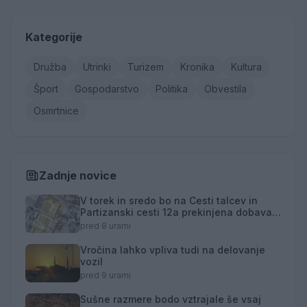
Kategorije
Družba
Utrinki
Turizem
Kronika
Kultura
Šport
Gospodarstvo
Politika
Obvestila
Osmrtnice
Zadnje novice
V torek in sredo bo na Cesti talcev in
Partizanski cesti 12a prekinjena dobava
toplotne energije
pred 8 urami
Vročina lahko vpliva tudi na delovanje
vozil
pred 9 urami
Sušne razmere bodo vztrajale še vsaj