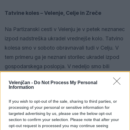
Tatvine koles – Velenje, Celje in Zreče
Na Partizanski cesti v Velenju je v petek neznanec
izpod nadstreška ukradel vrednejše kolo. Tatvino
kolesa smo v soboto obravnavali tudi v Celju. V
tem primeru ga je neznani storilec ukradel izpod
gospodarskega poslopja. V nedeljo smo bili
obveščeni še o eni tatvini kolesa. Storilec ga je
Velenjčan -
Do Not Process My Personal
ukradel iz stopnišča stanovanjskega bloka v
Information
Velenju. Včeraj smo tatvini koles obravnavali še v
If you wish to opt-out of the sale, sharing to third parties, or
Celju in v Zrečah.
processing of your personal or sensitive information for
targeted advertising by us, please use the below opt-out
Požar – Mislinjska Dobrava
section to confirm your selection. Please note that after your
opt-out request is processed you may continue seeing