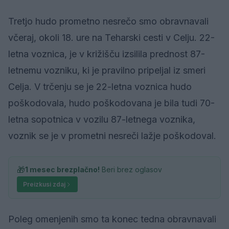
Tretjo hudo prometno nesrečo smo obravnavali
včeraj, okoli 18. ure na Teharski cesti v Celju. 22-
letna voznica, je v križišču izsilila prednost 87-
letnemu vozniku, ki je pravilno pripeljal iz smeri
Celja. V trčenju se je 22-letna voznica hudo
poškodovala, hudo poškodovana je bila tudi 70-
letna sopotnica v vozilu 87-letnega voznika,
voznik se je v prometni nesreči lažje poškodoval.
🎁
1 mesec brezplačno!
Beri brez oglasov
Preizkusi zdaj
Poleg omenjenih smo ta konec tedna obravnavali