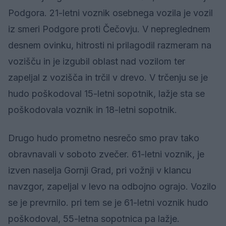
Podgora. 21-letni voznik osebnega vozila je vozil
iz smeri Podgore proti Čečovju. V nepreglednem
desnem ovinku, hitrosti ni prilagodil razmeram na
vozišču in je izgubil oblast nad vozilom ter
zapeljal z vozišča in trčil v drevo. V trčenju se je
hudo poškodoval 15-letni sopotnik, lažje sta se
poškodovala voznik in 18-letni sopotnik.
Drugo hudo prometno nesrečo smo prav tako
obravnavali v soboto zvečer. 61-letni voznik, je
izven naselja Gornji Grad, pri vožnji v klancu
navzgor, zapeljal v levo na odbojno ograjo. Vozilo
se je prevrnilo. pri tem se je 61-letni voznik hudo
poškodoval, 55-letna sopotnica pa lažje.