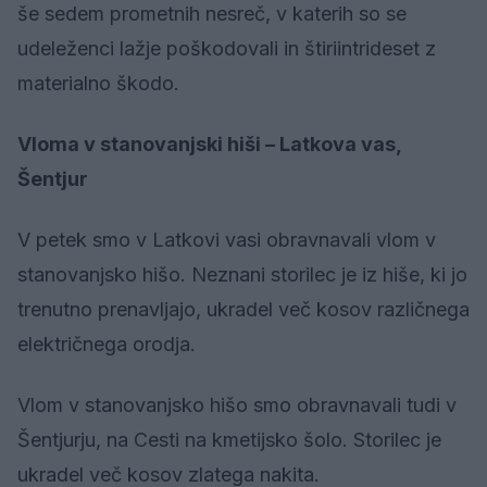
še sedem prometnih nesreč, v katerih so se
udeleženci lažje poškodovali in štiriintrideset z
materialno škodo.
Vloma v stanovanjski hiši – Latkova vas,
Šentjur
V petek smo v Latkovi vasi obravnavali vlom v
stanovanjsko hišo. Neznani storilec je iz hiše, ki jo
trenutno prenavljajo, ukradel več kosov različnega
električnega orodja.
Vlom v stanovanjsko hišo smo obravnavali tudi v
Šentjurju, na Cesti na kmetijsko šolo. Storilec je
ukradel več kosov zlatega nakita.