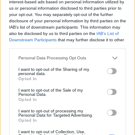
interest-based ads based on personal information utilized by
Sinoči, nekaj pred 23. uro, smo bili obveščeni, da
us or personal information disclosed to third parties prior to
your opt-out. You may separately opt-out of the further
gori starejša nenaseljena stanovanjska hiša v
disclosure of your personal information by third parties on the
Mislinjski Dobravi. Ogenj je objekt v celoti uničil.
IAB’s list of downstream participants. This information may
also be disclosed by us to third parties on the
IAB’s List of
Kriminalisti ogled kraja požara opravljajo danes.
Downstream Participants
that may further disclose it to other
third parties.
Personal Data Processing Opt Outs
I want to opt-out of the Sharing of my
Opozorilo:
Po 297. členu Kazenskega zakonika je
personal data.
posameznik kazensko odgovoren za javno spodbujanje
Opted In
sovraštva, nasilja ali nestrpnosti. Komentarji z žaljivimi,
I want to opt-out of the Sale of my
rasističnimi, diskriminatornimi ali nezakonitimi vsebinami
Personal Data.
bodo odstranjeni.
Pravila komentiranja →
Opted In
I want to opt-out of processing my
Personal Data for Targeted Advertising.
Failed to fetch
Opted In
Prihajajoči dogodki
I want to opt-out of Collection, Use,