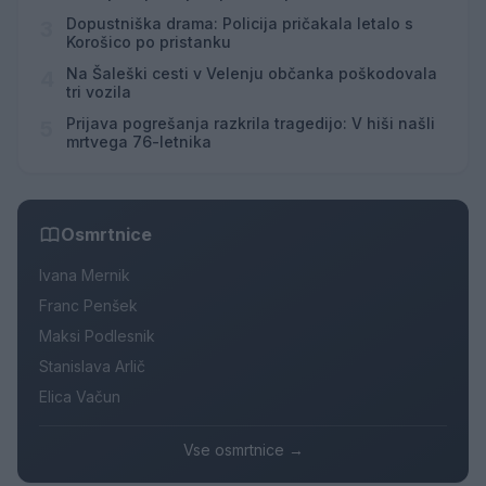
Hrvaškem
Dopustniška drama: Policija pričakala letalo s
3
Korošico po pristanku
Na Šaleški cesti v Velenju občanka poškodovala
4
tri vozila
Prijava pogrešanja razkrila tragedijo: V hiši našli
5
mrtvega 76-letnika
Osmrtnice
Ivana Mernik
Franc Penšek
Maksi Podlesnik
Stanislava Arlič
Elica Vačun
Vse osmrtnice →