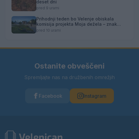
deset dni
pred 9 urami
Prihodnji teden bo Velenje obiskala
komisija projekta Moja dežela – znak
gostoljubnosti
pred 10 urami
Ostanite obveščeni
Spremljajte nas na družbenih omrežjih
Facebook
Instagram