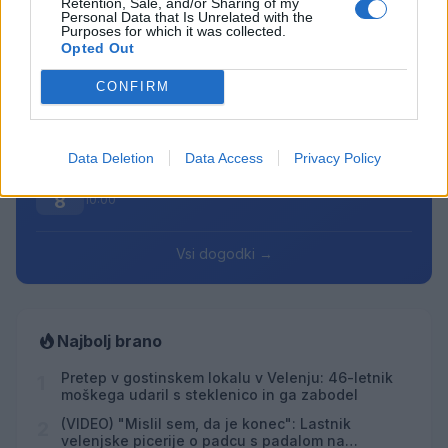
Retention, Sale, and/or Sharing of my
Personal Data that Is Unrelated with the
Pesem kita grbavca
AVG
Purposes for which it was collected.
7
18:00
Opted Out
Smrt Robina Hooda
AVG
CONFIRM
7
20:30
Večer pesmi Đorđa Balaševića
AVG
7
20:00
Data Deletion
Data Access
Privacy Policy
Fuj, gosenica!
AVG
8
10:00
Vsi dogodki →
Najbolj brano
Pretep v gostinskem lokalu v Velenju: 46-letnik
1
moškega udaril s steklenico in ga zabodel
(VIDEO) "Mislil sem, da je konec": Lastnik
2
velenjske picerije o padcu s padalom na