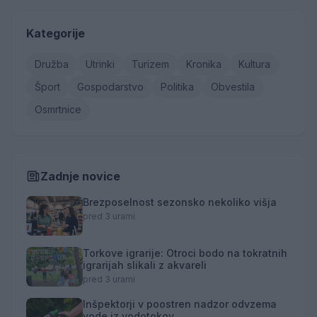
Kategorije
Družba
Utrinki
Turizem
Kronika
Kultura
Šport
Gospodarstvo
Politika
Obvestila
Osmrtnice
Zadnje novice
Brezposelnost sezonsko nekoliko višja
pred 3 urami
Torkove igrarije: Otroci bodo na tokratnih
igrarijah slikali z akvareli
pred 3 urami
Inšpektorji v poostren nadzor odvzema
vode iz vodotokov