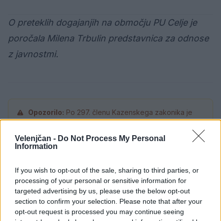
O preteklih dogajanjih na območju PU Celje je
poročala Milena Trbulin predstavnica za odnose
z javnostmi.
Opozorilo:
Po 297. členu Kazenskega zakonika je
posameznik kazensko odgovoren za javno spodbujanje
sovraštva, nasilja ali nestrpnosti. Komentarji z žaljivimi,
Velenjčan -
Do Not Process My Personal
rasističnimi, diskriminatornimi ali nezakonitimi vsebinami
Information
bodo odstranjeni.
Pravila komentiranja →
If you wish to opt-out of the sale, sharing to third parties, or
processing of your personal or sensitive information for
Failed to fetch
targeted advertising by us, please use the below opt-out
section to confirm your selection. Please note that after your
Prihajajoči dogodki
opt-out request is processed you may continue seeing