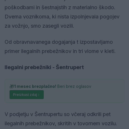
poškodbami in šestnajstih z materialno škodo.
Dvema voznikoma, ki nista izpolnjevala pogojev
za vožnjo, smo zasegli vozili.
Od obravnavanega dogajanja t izpostavljamo
primer ilegalnih prebežnikov in tri vlome v kleti.
Ilegalni prebežniki - Šentrupert
🎁
1 mesec brezplačno!
Beri brez oglasov
Preizkusi zdaj
V podjetju v Šentrupertu so včeraj odkrili pet
ilegalnih prebežnikov, skritih v tovornem vozilu.