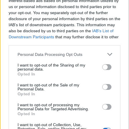
interest-based ads based on personal information utilized by
Poletni bolšji sejem
AVG
us or personal information disclosed to third parties prior to
8
08:00
your opt-out. You may separately opt-out of the further
disclosure of your personal information by third parties on the
Spider-Man: Nov dan
AVG
8
18:00
IAB’s list of downstream participants. This information may
also be disclosed by us to third parties on the
IAB’s List of
Fuj, gosenica!
AVG
Downstream Participants
that may further disclose it to other
8
10:00
third parties.
Backrooms: Brez izhoda
AVG
Personal Data Processing Opt Outs
8
21:00
I want to opt-out of the Sharing of my
personal data.
Vsi dogodki →
Opted In
I want to opt-out of the Sale of my
Personal Data.
Opted In
Najbolj brano
I want to opt-out of processing my
Pretep v gostinskem lokalu v Velenju: 46-letnik
1
Personal Data for Targeted Advertising.
moškega udaril s steklenico in ga zabodel
Opted In
(VIDEO) "Mislil sem, da je konec": Lastnik
2
I want to opt-out of Collection, Use,
velenjske picerije o padcu s padalom na
Retention, Sale, and/or Sharing of my