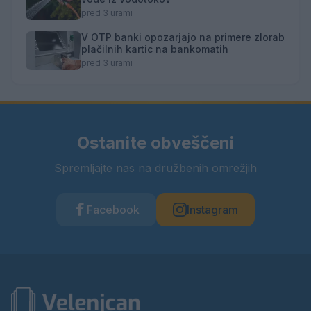
pred 3 urami
V OTP banki opozarjajo na primere zlorab
plačilnih kartic na bankomatih
pred 3 urami
Ostanite obveščeni
Spremljajte nas na družbenih omrežjih
Facebook
Instagram