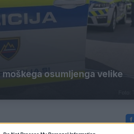
ga moškega osumljenga velike