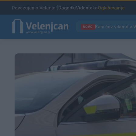
Povezujemo Velenje!
|
Dogodki
Videoteka
Oglaševanje
NOVO