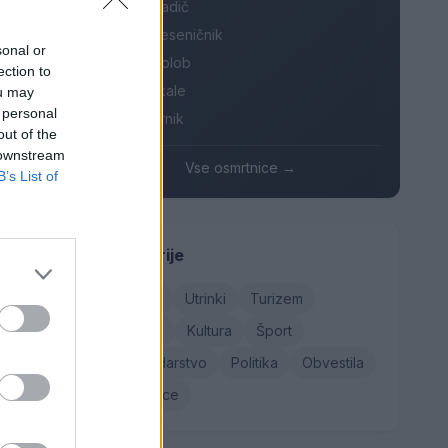
Danica Sladič
njsko
Cvetko Jeseničnik
sonal or
Branko Golob
ection to
Roman Skale
ou may
 personal
Ivana Mernik
koder so
out of the
janjem
 downstream
Vse osmrtnice →
B’s List of
Kategorije
išo in
Družba
Utrinki
Turizem
tednu
Kronika
Kultura
Šport
Gospodarstvo
Politika
Obvestila
Osmrtnice