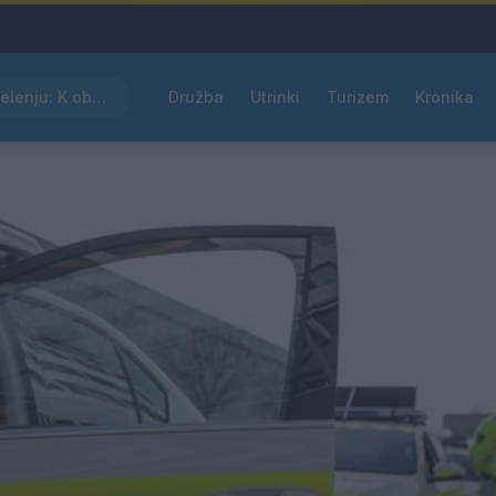
Kam čez vikend v Velenju: K obisku vabi Poletni bolšji sejem
Družba
Utrinki
Turizem
Kronika