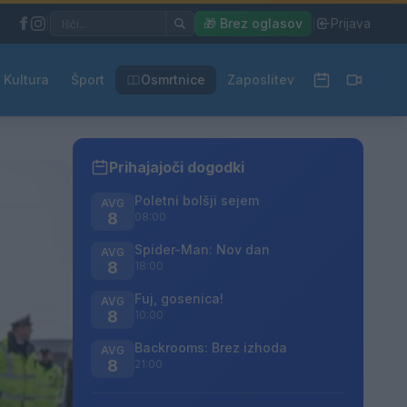
|
🎁 Brez oglasov
|
Prijava
Kultura
Šport
Osmrtnice
Zaposlitev
Prihajajoči dogodki
Poletni bolšji sejem
AVG
8
08:00
Spider-Man: Nov dan
AVG
8
18:00
Fuj, gosenica!
AVG
8
10:00
Backrooms: Brez izhoda
AVG
8
21:00