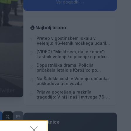
Vsi dogodki →
Najbolj brano
Pretep v gostinskem lokalu v
1
Velenju: 46-letnik moškega udaril s
steklenico in ga zabodel
(VIDEO) "Mislil sem, da je konec":
2
Lastnik velenjske picerije o padcu s
padalom na Hrvaškem
Dopustniška drama: Policija
3
pričakala letalo s Korošico po
pristanku
Na Šaleški cesti v Velenju občanka
4
poškodovala tri vozila
Prijava pogrešanja razkrila
5
tragedijo: V hiši našli mrtvega 76-
letnika
Osmrtnice