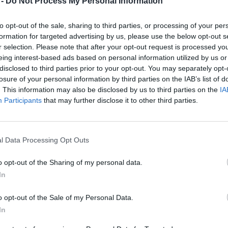
 -
Do Not Process My Personal Information
ju Bistrice ob Sotli obravnavala vlom v stanova
to opt-out of the sale, sharing to third parties, or processing of your per
tovino, naložb...
formation for targeted advertising by us, please use the below opt-out s
r selection. Please note that after your opt-out request is processed y
eing interest-based ads based on personal information utilized by us or
ice ob Sotli obravnavala vlom v stanovanjsko hišo, od 
disclosed to third parties prior to your opt-out. You may separately opt-
iki, nakitom in več drugimi stvarmi.
Lastnikom so z de
losure of your personal information by third parties on the IAB’s list of
. This information may also be disclosed by us to third parties on the
IA
e.
Participants
that may further disclose it to other third parties.
u Brežic, v katerem je ostalo le nekaj malenkosti.
l Data Processing Opt Outs
repi je Policija ugotovila, da je vloma v stanovanjsko h
o opt-out of the Sharing of my personal data.
z območja Novega mesta. Osumljenemu so v zadnjem 
In
i k preiskovalnemu sodniku, ki mu je odredil pripor.
o opt-out of the Sale of my Personal Data.
In
.