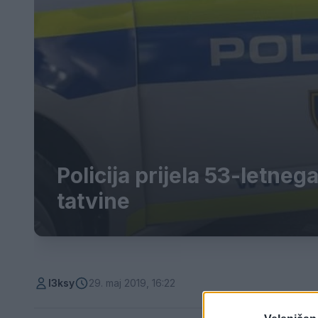
Policija prijela 53-letne
tatvine
l3ksy
29. maj 2019, 16:22