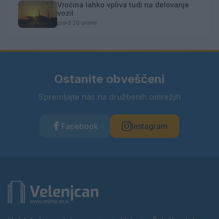
Vročina lahko vpliva tudi na delovanje
vozil
pred 20 urami
Ostanite obveščeni
Spremljajte nas na družbenih omrežjih
Facebook
Instagram