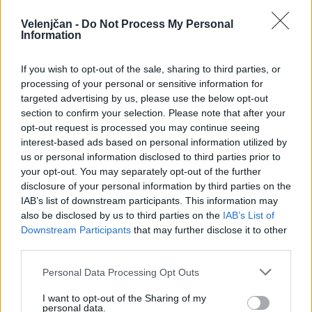
Smrt Robina Hooda
AVG
7
20:30
Velenjčan -
Do Not Process My Personal
Information
Aktivne poletne počitnice z ustvarjalci Studia
AVG
Spin
7
If you wish to opt-out of the sale, sharing to third parties, or
08:00
processing of your personal or sensitive information for
Večer pesmi Đorđa Balaševića
AVG
targeted advertising by us, please use the below opt-out
7
20:00
section to confirm your selection. Please note that after your
opt-out request is processed you may continue seeing
Vsi dogodki →
interest-based ads based on personal information utilized by
us or personal information disclosed to third parties prior to
your opt-out. You may separately opt-out of the further
disclosure of your personal information by third parties on the
Najbolj brano
IAB’s list of downstream participants. This information may
also be disclosed by us to third parties on the
IAB’s List of
Pretep v gostinskem lokalu v Velenju: 46-letnik
1
Downstream Participants
that may further disclose it to other
moškega udaril s steklenico in ga zabodel
third parties.
(VIDEO) "Mislil sem, da je konec": Lastnik
2
velenjske picerije o padcu s padalom na
Personal Data Processing Opt Outs
Hrvaškem
Dopustniška drama: Policija pričakala letalo s
3
I want to opt-out of the Sharing of my
Korošico po pristanku
personal data.