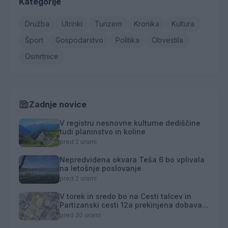
Kategorije
Družba
Utrinki
Turizem
Kronika
Kultura
Šport
Gospodarstvo
Politika
Obvestila
Osmrtnice
Zadnje novice
V registru nesnovne kulturne dediščine
tudi planinstvo in koline
pred 2 urami
Nepredvidena okvara Teša 6 bo vplivala
na letošnje poslovanje
pred 2 urami
V torek in sredo bo na Cesti talcev in
Partizanski cesti 12a prekinjena dobava
toplotne energije
pred 20 urami