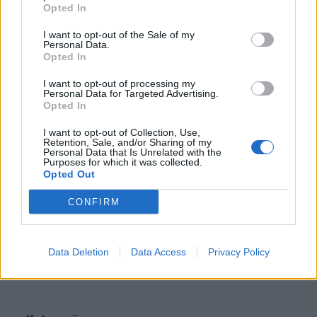
Opted In
Na Šaleški cesti v Velenju občanka poškodovala
4
tri vozila
I want to opt-out of the Sale of my
Prijava pogrešanja razkrila tragedijo: V hiši našli
Personal Data.
5
mrtvega 76-letnika
Opted In
I want to opt-out of processing my
Personal Data for Targeted Advertising.
Opted In
Osmrtnice
I want to opt-out of Collection, Use,
Retention, Sale, and/or Sharing of my
Roman Skale
Personal Data that Is Unrelated with the
Purposes for which it was collected.
Ivana Mernik
Opted Out
Franc Penšek
CONFIRM
Maksi Podlesnik
Stanislava Arlič
Data Deletion
Data Access
Privacy Policy
Vse osmrtnice →