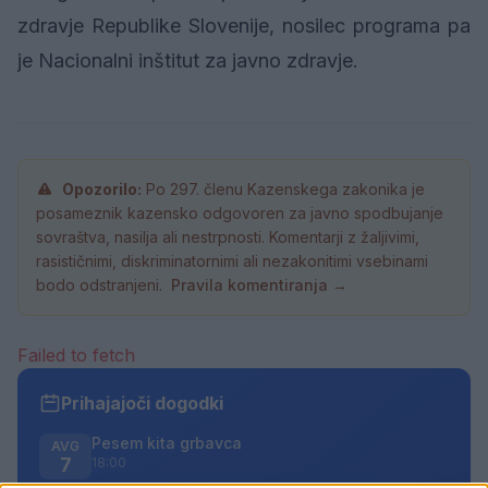
zdravje Republike Slovenije, nosilec programa pa
je Nacionalni inštitut za javno zdravje.
Opozorilo:
Po 297. členu Kazenskega zakonika je
posameznik kazensko odgovoren za javno spodbujanje
sovraštva, nasilja ali nestrpnosti. Komentarji z žaljivimi,
rasističnimi, diskriminatornimi ali nezakonitimi vsebinami
bodo odstranjeni.
Pravila komentiranja →
Failed to fetch
Prihajajoči dogodki
Pesem kita grbavca
AVG
7
18:00