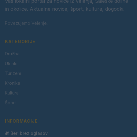
Vaš lokalni portal za novice iz Velenja, Šaleške doline
in okolice. Aktualne novice, šport, kultura, dogodki.
Povezujemo Velenje.
KATEGORIJE
Družba
Utrinki
Turizem
Kronika
Kultura
Šport
INFORMACIJE
🎁 Beri brez oglasov