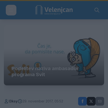
Podelitev naziva ambasador
programa Svit
l3ksy
29. november 2017, 05:52