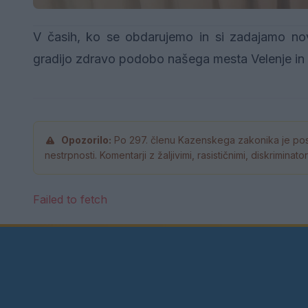
V časih, ko se obdarujemo in si zadajamo nove
gradijo zdravo podobo našega mesta Velenje in
Opozorilo:
Po 297. členu Kazenskega zakonika je pos
nestrpnosti. Komentarji z žaljivimi, rasističnimi, diskrimina
Failed to fetch