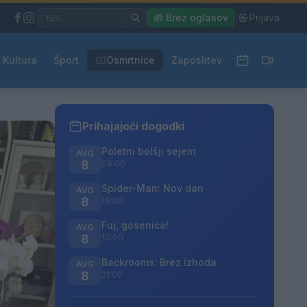
|
🎁 Brez oglasov
|
Prijava
Kultura
Šport
Osmrtnice
Zaposlitev
Prihajajoči dogodki
Poletni bolšji sejem
AVG
8
08:00
Spider-Man: Nov dan
AVG
8
18:00
Fuj, gosenica!
AVG
8
10:00
Backrooms: Brez izhoda
AVG
8
21:00