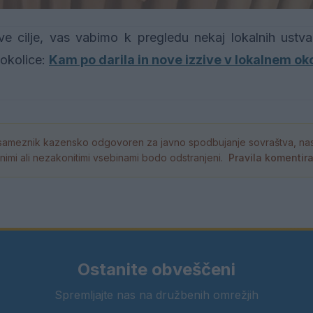
 cilje, vas vabimo k pregledu nekaj lokalnih ustvar
 okolice:
Kam po darila in nove izzive v lokalnem ok
ameznik kazensko odgovoren za javno spodbujanje sovraštva, nasil
tornimi ali nezakonitimi vsebinami bodo odstranjeni.
Pravila komentir
Ostanite obveščeni
Spremljajte nas na družbenih omrežjih