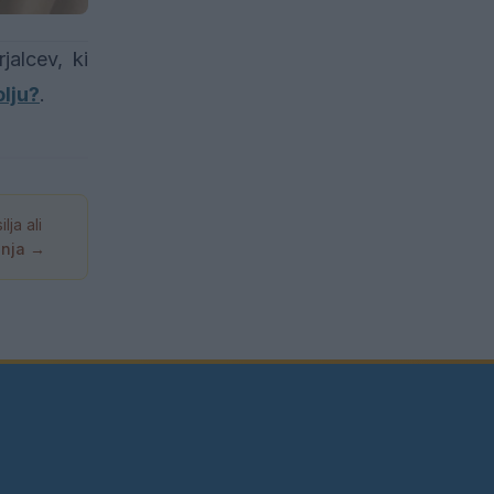
jalcev, ki
olju?
.
ja ali
anja →