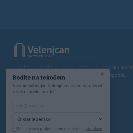
Vaš lokalni portal za novice iz Velenja, Šaleške doline
×
okolice. Aktualne novice, šport, kultura, dogodki.
Bodite na tekočem
Najpomembnejše Velenjčan novice naravnost
Povezujemo Velenje.
v vaš e-poštni predal.
Strinjam se s prejemanjem e-novic in z
obdelavo