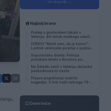
Vsi dogodki →
Najbolj brano
Pretep v gostinskem lokalu v
1
Velenju: 46-letnik moškega udaril s
steklenico in ga zabodel
(VIDEO) "Mislil sem, da je konec":
2
Lastnik velenjske picerije o padcu s
padalom na Hrvaškem
Dopustniška drama: Policija
3
pričakala letalo s Korošico po
pristanku
Na Šaleški cesti v Velenju občanka
4
poškodovala tri vozila
Prijava pogrešanja razkrila
5
tragedijo: V hiši našli mrtvega 76-
letnika
lenju.
Osmrtnice