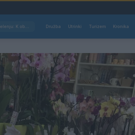
Kam čez vikend v Velenju: K obisku vabi Poletni bolšji sejem
Družba
Utrinki
Turizem
Kronika