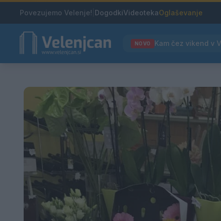
Povezujemo Velenje!
|
Dogodki
Videoteka
Oglaševanje
NOVO