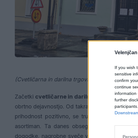
Velenjčan
If you wish 
sensitive in
(Cvetličarna in darilna trgovina Meta, Stari trg 
confirm you
continue se
information 
Začetki
cvetličarne in darilne trgovine Meta
s
further disc
obrtno dejavnostjo. Od takrat pa do danes, ko 
participants
Downstream 
prihodnost pozitivno, se trudili za zadovoljstvo
asortiman. Ta danes obsega: rezano cvetje, l
dogodke, nagrobne sveče vseh vrst od klasičnih
Persona