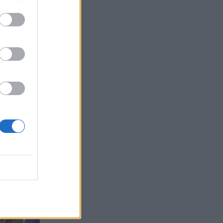
elke tudi
ičarni in
si zdaj