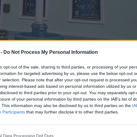
 -
Do Not Process My Personal Information
to opt-out of the sale, sharing to third parties, or processing of your per
formation for targeted advertising by us, please use the below opt-out s
24, 3320 Velenje)
r selection. Please note that after your opt-out request is processed y
eing interest-based ads based on personal information utilized by us or
disclosed to third parties prior to your opt-out. You may separately opt-
egajo v leto 1993, ko so po prvi obnovi Starega Velenja
losure of your personal information by third parties on the IAB’s list of
doživljamo novo obnovo starega mestnega jedra, so ve
. This information may also be disclosed by us to third parties on the
IA
Participants
that may further disclose it to other third parties.
 strank, spremljali novosti na vseh področjih in širil
ončnice, šopke in cvetlične aranžmaje za vesele in
 do ekoloških, vse za krst, darila iz keramike, stekl
l Data Processing Opt Outs