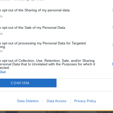
o opt-out of the Sharing of my personal data.
In
inesena, lepo aranžiramo. Na željo stranke vse izd
o opt-out of the Sale of my Personal Data.
oljna stranka, ki se rada vrača,"
pravijo v cvetl
In
to opt-out of processing my Personal Data for Targeted
ing.
In
o opt-out of Collection, Use, Retention, Sale, and/or Sharing
ersonal Data that Is Unrelated with the Purposes for which it
lected.
Out
CONFIRM
Preizku
Data Deletion
Data Access
Privacy Policy