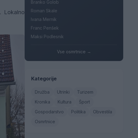
Branko Golob
Roman Skale
. Lokalno
Ivana Mernik
Franc Penšek
Maksi Podlesnik
Vse osmrtnice →
Kategorije
Družba
Utrinki
Turizem
Kronika
Kultura
Šport
Gospodarstvo
Politika
Obvestila
Osmrtnice