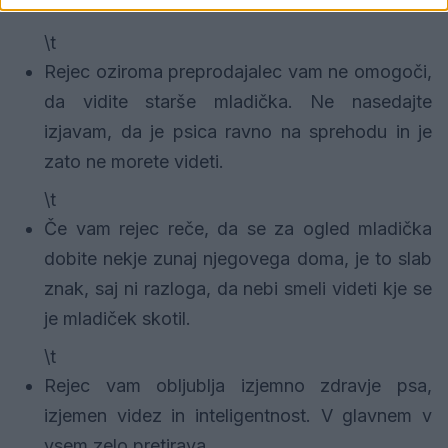
\t
Rejec oziroma preprodajalec vam ne omogoči,
da vidite starše mladička. Ne nasedajte
izjavam, da je psica ravno na sprehodu in je
zato ne morete videti.
\t
Če vam rejec reče, da se za ogled mladička
dobite nekje zunaj njegovega doma, je to slab
znak, saj ni razloga, da nebi smeli videti kje se
je mladiček skotil.
\t
Rejec vam obljublja izjemno zdravje psa,
izjemen videz in inteligentnost. V glavnem v
vsem zelo pretirava.