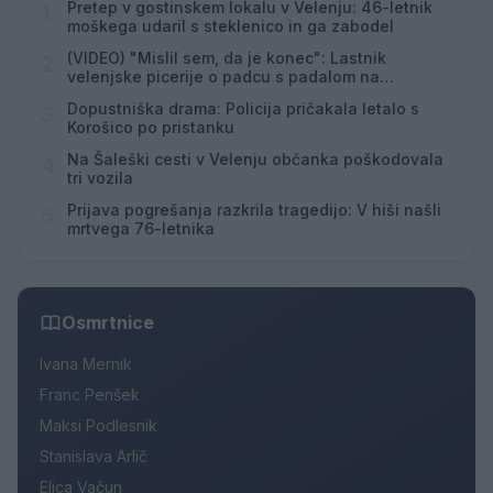
Pretep v gostinskem lokalu v Velenju: 46-letnik
1
moškega udaril s steklenico in ga zabodel
(VIDEO) "Mislil sem, da je konec": Lastnik
2
velenjske picerije o padcu s padalom na
Hrvaškem
Dopustniška drama: Policija pričakala letalo s
3
Korošico po pristanku
Na Šaleški cesti v Velenju občanka poškodovala
4
tri vozila
Prijava pogrešanja razkrila tragedijo: V hiši našli
5
mrtvega 76-letnika
Osmrtnice
Ivana Mernik
Franc Penšek
Maksi Podlesnik
Stanislava Arlič
Elica Vačun