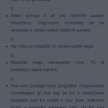
\t
Rejec ponuja 5 ali več različnih pasem
mladičkov. Odgovorni vzreditelji se ne
ukvarjajo z vzrejo toliko različnih pasem.
\t
Na voljo so mladički iz, recimo petih legel.
\t
Mladički imajo nenavaden vonj. To je
posledica slabe oskrbe.
\t
Psa vam prodajo brez pogodbe. Odgovornim
vzrediteljem je mar kaj se bo z mladičkom
dogajalo tudi ko odide v nov dom. Nekateri
imajo v pogodbi zapisano celo, da jim psa