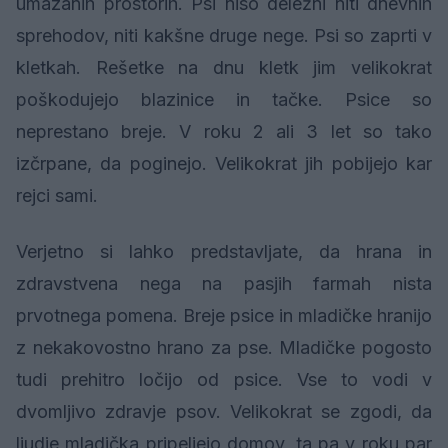
umazanih prostorih. Psi niso deležni niti dnevnih
sprehodov, niti kakšne druge nege. Psi so zaprti v
kletkah. Rešetke na dnu kletk jim velikokrat
poškodujejo blazinice in tačke. Psice so
neprestano breje. V roku 2 ali 3 let so tako
izčrpane, da poginejo. Velikokrat jih pobijejo kar
rejci sami.
Verjetno si lahko predstavljate, da hrana in
zdravstvena nega na pasjih farmah nista
prvotnega pomena. Breje psice in mladičke hranijo
z nekakovostno hrano za pse. Mladičke pogosto
tudi prehitro ločijo od psice. Vse to vodi v
dvomljivo zdravje psov. Velikokrat se zgodi, da
ljudje mladička pripeljejo domov, ta pa v roku par