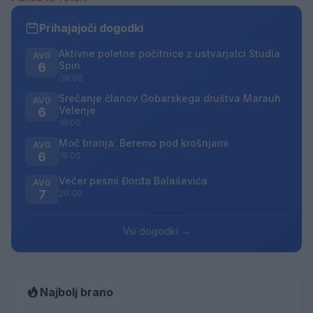
Prihajajoči dogodki
Aktivne poletne počitnice z ustvarjalci Studia
AVG
Spin
6
08:00
Srečanje članov Gobarskega društva Marauh
AVG
Velenje
6
18:00
Moč branja: Beremo pod krošnjami
AVG
6
19:00
Večer pesmi Đorđa Balaševića
AVG
7
20:00
Vsi dogodki →
Najbolj brano