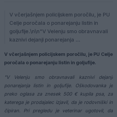
V včerjašnjem policijskem poročilu, je PU
Celje poročala o ponarejanju listin in
goljufije.\n\n"V Velenju smo obravnavali
kaznivi dejanji ponarejanja ...
V včerjašnjem policijskem poročilu, je PU Celje
poročala o ponarejanju listin in goljufije.
"V Velenju smo obravnavali kaznivi dejanji
ponarejanja listin in goljufije. Oškodovanka je
preko oglasa za znesek 500 € kupila psa, za
katerega je prodajalec izjavil, da je rodovniški in
čipiran. Pri pregledu je veterinar ugotovil, da