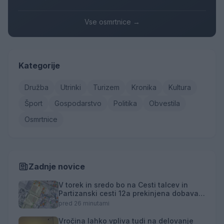
Vse osmrtnice →
Kategorije
Družba
Utrinki
Turizem
Kronika
Kultura
Šport
Gospodarstvo
Politika
Obvestila
Osmrtnice
Zadnje novice
V torek in sredo bo na Cesti talcev in
Partizanski cesti 12a prekinjena dobava
toplotne energije
pred 26 minutami
Vročina lahko vpliva tudi na delovanje