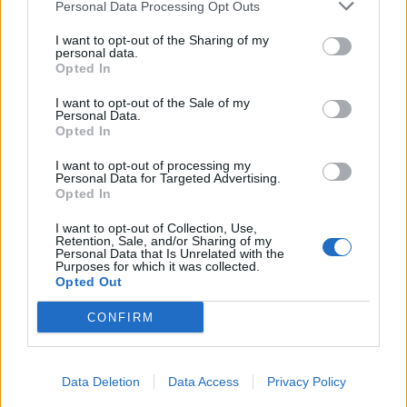
znak, da rodovnik psu ne pripada in da prihaja s
Personal Data Processing Opt Outs
pasje farme. Psi z rodovnikom se brez rodovnika
I want to opt-out of the Sharing of my
personal data.
nikoli ne prodajajo.
Opted In
I want to opt-out of the Sale of my
Kupci se velikokrat sploh ne zavedajo, da pes, ki
Personal Data.
Opted In
so ga kupili prihajajo iz pasje farme. Tudi te pse
I want to opt-out of processing my
ponekod prodajajo po visokih cenah in s
Personal Data for Targeted Advertising.
Opted In
ponarejenimi papirji. Močno vam priporočamo, da
se pred nakupom o prodajalcu in prednikih psa, ki
I want to opt-out of Collection, Use,
Retention, Sale, and/or Sharing of my
Personal Data that Is Unrelated with the
ga želite kupiti, dobro pozanimate. Če teh
Purposes for which it was collected.
Opted Out
podatkov ne morete izvedeti je to znak, da nekaj
ni vredu.
CONFIRM
Kako veste, da mladiček prihaja s pasje
Data Deletion
Data Access
Privacy Policy
farme?