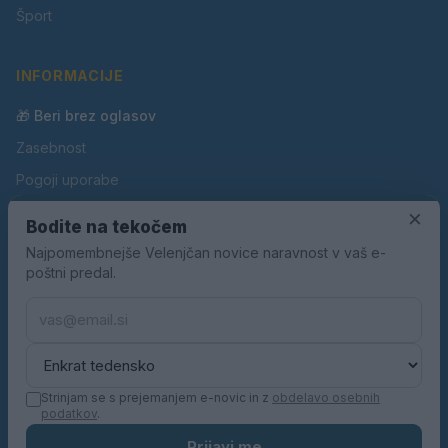
Šport
INFORMACIJE
🎁 Beri brez oglasov
Zasebnost
Pogoji uporabe
Piškotki
×
Bodite na tekočem
Oglaševanje
Najpomembnejše Velenjčan novice naravnost v vaš e-
poštni predal.
Kontakt
Pravila nagradnih iger
Pravila volilne kampanje
Strinjam se s prejemanjem e-novic in z
obdelavo osebnih
podatkov
.
© 2026 Velenjčan. Vse pravice pridržane.
Prijavi me