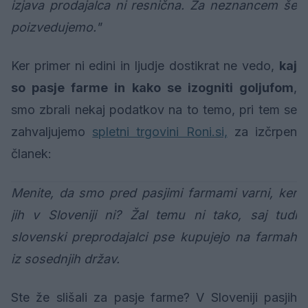
izjava prodajalca ni resnična. Za neznancem še
poizvedujemo."
Ker primer ni edini in ljudje dostikrat ne vedo,
kaj
so pasje farme in kako se izogniti goljufom
,
smo zbrali nekaj podatkov na to temo, pri tem se
zahvaljujemo
spletni trgovini Roni.si,
za izčrpen
članek:
Menite, da smo pred pasjimi farmami varni, ker
jih v Sloveniji ni? Žal temu ni tako, saj tudi
slovenski preprodajalci pse kupujejo na farmah
iz sosednjih držav.
Ste že slišali za pasje farme? V Sloveniji pasjih