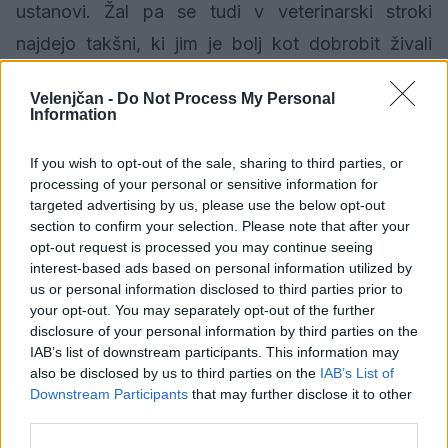
ustanovi. Žal pa se tudi v veterinarski stroki
najdejo takšni, ki jim je bolj kot dobrobit živali
pomemben zaslužek. V preprodajalcih vidijo
Velenjčan -
Do Not Process My Personal
redne stranke, ki jim prinašajo denar. Z enim
Information
očesom zamižijo in mladičkom izdajo potne liste.
If you wish to opt-out of the sale, sharing to third parties, or
Brez teh potrdil bi preprodajalci pse le s težavo
processing of your personal or sensitive information for
prodali.
targeted advertising by us, please use the below opt-out
section to confirm your selection. Please note that after your
opt-out request is processed you may continue seeing
Kadar si boste zaželeli ''čistokrvnega psa brez
interest-based ads based on personal information utilized by
rodovnika'' še 1x premislite. Velika verjetnost je,
us or personal information disclosed to third parties prior to
your opt-out. You may separately opt-out of the further
da bo vaš nov psiček prišel ravno iz pasje farme.
disclosure of your personal information by third parties on the
IAB’s list of downstream participants. This information may
Zgodi se vam lahko celo, da vam bo
also be disclosed by us to third parties on the
IAB’s List of
preprodajelec ponudil istega psa z rodovnikom ali
Downstream Participants
that may further disclose it to other
third parties.
brez, po vaši izbiri. To je ogromen opozorilni