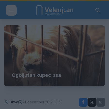
Ogoljufan kupec psa
l3ksy
21. december 2017, 10:53