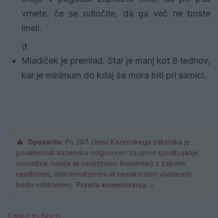
vrnete, če se odločite, da ga več ne boste
imeli.
\t
Mladiček je premlad. Star je manj kot 8 tednov,
kar je minimum do kdaj še mora biti pri samici.
Opozorilo:
Po 297. členu Kazenskega zakonika je
posameznik kazensko odgovoren za javno spodbujanje
sovraštva, nasilja ali nestrpnosti. Komentarji z žaljivimi,
rasističnimi, diskriminatornimi ali nezakonitimi vsebinami
bodo odstranjeni.
Pravila komentiranja →
Failed to fetch