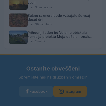
vozil
pred 35 minutami
Sušne razmere bodo vztrajale še vsaj
deset dni
pred 39 minutami
Prihodnji teden bo Velenje obiskala
komisija projekta Moja dežela – znak
gostoljubnosti
pred 2 urami
Ostanite obveščeni
Spremljajte nas na družbenih omrežjih
Facebook
Instagram