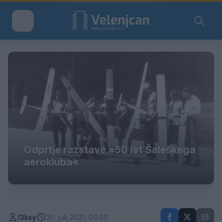
Odprtje razstave »50 let Šaleškega
aerokluba«
l3ksy
20. julij 2021, 09:00