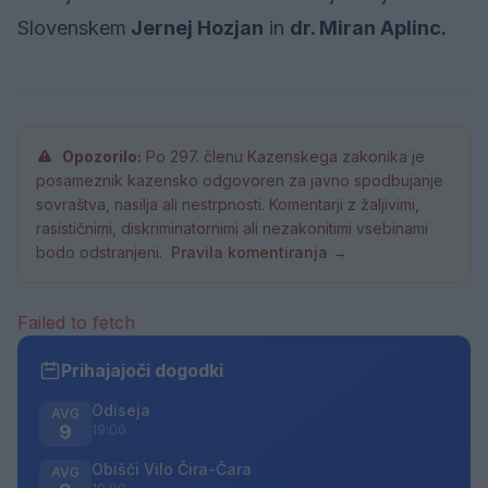
Slovenskem
Jernej Hozjan
in
dr. Miran Aplinc.
Opozorilo:
Po 297. členu Kazenskega zakonika je
posameznik kazensko odgovoren za javno spodbujanje
sovraštva, nasilja ali nestrpnosti. Komentarji z žaljivimi,
rasističnimi, diskriminatornimi ali nezakonitimi vsebinami
bodo odstranjeni.
Pravila komentiranja →
Failed to fetch
Prihajajoči dogodki
Odiseja
AVG
9
19:00
Obišči Vilo Čira-Čara
AVG