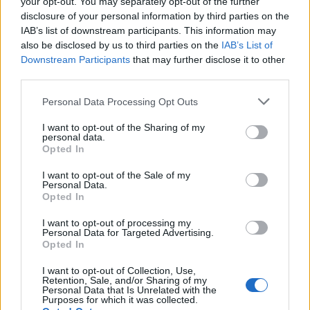
your opt-out. You may separately opt-out of the further
Prijava pogrešanja razkrila tragedijo: V hiši našli
disclosure of your personal information by third parties on the
5
mrtvega 76-letnika
IAB’s list of downstream participants. This information may
also be disclosed by us to third parties on the
IAB’s List of
Downstream Participants
that may further disclose it to other
third parties.
Osmrtnice
Personal Data Processing Opt Outs
Danica Sladič
I want to opt-out of the Sharing of my
Cvetko Jeseničnik
personal data.
Opted In
Branko Golob
Roman Skale
I want to opt-out of the Sale of my
Personal Data.
Ivana Mernik
Opted In
I want to opt-out of processing my
Vse osmrtnice →
Personal Data for Targeted Advertising.
Opted In
I want to opt-out of Collection, Use,
Retention, Sale, and/or Sharing of my
Kategorije
Personal Data that Is Unrelated with the
Purposes for which it was collected.