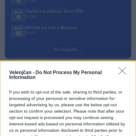
9
10:00
Tačke na patrulji: Dino-film
AVG
9
16:00
Minute za šah z Nejcem
AVG
10
09:00
Vsi dogodki →
Velenjčan -
Do Not Process My Personal
Najbolj brano
Information
Pretep v gostinskem lokalu v Velenju: 46-letnik
1
If you wish to opt-out of the sale, sharing to third parties, or
moškega udaril s steklenico in ga zabodel
processing of your personal or sensitive information for
(VIDEO) "Mislil sem, da je konec": Lastnik
2
targeted advertising by us, please use the below opt-out
velenjske picerije o padcu s padalom na
section to confirm your selection. Please note that after your
Hrvaškem
Dopustniška drama: Policija pričakala letalo s
3
opt-out request is processed you may continue seeing
Korošico po pristanku
interest-based ads based on personal information utilized by
Na Šaleški cesti v Velenju občanka poškodovala
4
us or personal information disclosed to third parties prior to
tri vozila