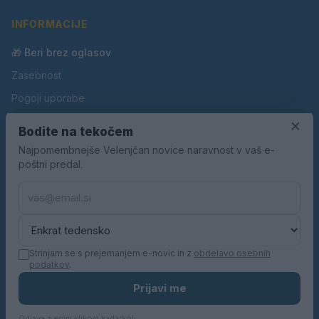
INFORMACIJE
🎁 Beri brez oglasov
Zasebnost
Pogoji uporabe
Piškotki
×
Bodite na tekočem
Oglaševanje
Najpomembnejše Velenjčan novice naravnost v vaš e-
poštni predal.
Kontakt
Pravila nagradnih iger
Pravila volilne kampanje
Strinjam se s prejemanjem e-novic in z
obdelavo osebnih
podatkov
.
© 2026 Velenjčan. Vse pravice pridržane.
Prijavi me
KN MEDIA d.o.o.
Odjava z enim klikom kadarkoli.