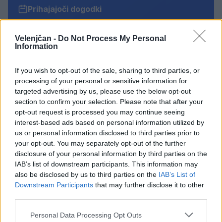
Prihajajoči dogodki
Poletni bolšji sejem
AVG
8
08:00
Velenjčan -
Do Not Process My Personal
Information
Spider-Man: Nov dan
AVG
8
18:00
If you wish to opt-out of the sale, sharing to third parties, or
Fuj, gosenica!
processing of your personal or sensitive information for
AVG
8
10:00
targeted advertising by us, please use the below opt-out
section to confirm your selection. Please note that after your
Backrooms: Brez izhoda
AVG
opt-out request is processed you may continue seeing
8
21:00
interest-based ads based on personal information utilized by
us or personal information disclosed to third parties prior to
Vsi dogodki →
your opt-out. You may separately opt-out of the further
disclosure of your personal information by third parties on the
IAB’s list of downstream participants. This information may
also be disclosed by us to third parties on the
IAB’s List of
Downstream Participants
that may further disclose it to other
Najbolj brano
third parties.
Pretep v gostinskem lokalu v Velenju: 46-letnik
1
moškega udaril s steklenico in ga zabodel
Personal Data Processing Opt Outs