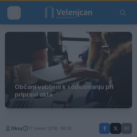
Občani vabljeni k sodelovanju pri
pripravi akta
l3ksy
17. marec 2018, 08:39