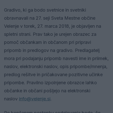
Gradivo, ki ga bodo svetnice in svetniki
obravnavali na 27. seji Sveta Mestne občine
Velenje v torek, 27. marca 2018, je objavljen na
spletni strani. Prav tako je urejen obrazec za
pomoč občankam in občanom pri pripravi
pripomb in predlogov na gradivo. Predlagatelj
mora pri podajanju pripomb navesti ime in priimek,
naslov, elektronski naslov, opis pripombe/mnenja,
predlog rešitve in pričakovane pozitivne učinke
pripombe. Pravilno izpolnjene obrazce lahko
občanke in občani pošljejo na elektronski
naslov
info@velenje.si
.
Po končanem postopku sodelovanja bodo, če