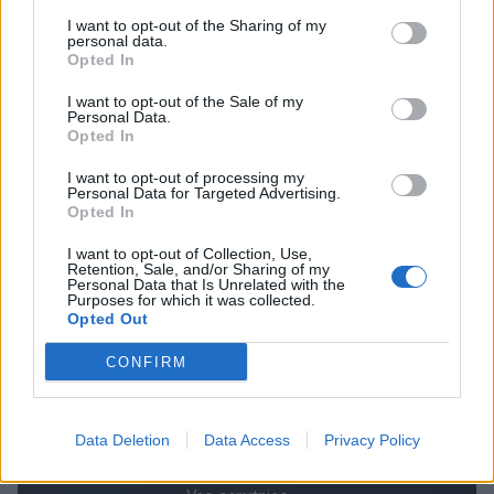
(VIDEO) "Mislil sem, da je konec": Lastnik
2
I want to opt-out of the Sharing of my
velenjske picerije o padcu s padalom na
personal data.
Hrvaškem
Opted In
Dopustniška drama: Policija pričakala letalo s
3
Korošico po pristanku
I want to opt-out of the Sale of my
Na Šaleški cesti v Velenju občanka poškodovala
4
Personal Data.
tri vozila
Opted In
Prijava pogrešanja razkrila tragedijo: V hiši našli
5
I want to opt-out of processing my
mrtvega 76-letnika
Personal Data for Targeted Advertising.
Opted In
I want to opt-out of Collection, Use,
Retention, Sale, and/or Sharing of my
Osmrtnice
Personal Data that Is Unrelated with the
Purposes for which it was collected.
Branko Golob
Opted Out
Roman Skale
CONFIRM
Ivana Mernik
Franc Penšek
Data Deletion
Data Access
Privacy Policy
Maksi Podlesnik