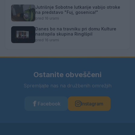
Jutrišnje Sobotne lutkarije vabijo otroke
na predstavo "Fuj, gosenica!"
pred 16 urami
Danes bo na travniku pri domu Kulture
nastopila skupina Ringlšpil
pred 16 urami
Ostanite obveščeni
Spremljajte nas na družbenih omrežjih
Facebook
Instagram