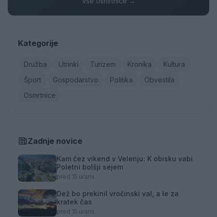
Vse osmrtnice →
Kategorije
Družba
Utrinki
Turizem
Kronika
Kultura
Šport
Gospodarstvo
Politika
Obvestila
Osmrtnice
Zadnje novice
Kam čez vikend v Velenju: K obisku vabi
Poletni bolšji sejem
pred 15 urami
Dež bo prekinil vročinski val, a le za
kratek čas
pred 15 urami