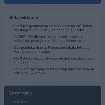
Najbolj brano
Pretep v gostinskem lokalu v Velenju: 46-letnik
1
moškega udaril s steklenico in ga zabodel
(VIDEO) "Mislil sem, da je konec": Lastnik
2
velenjske picerije o padcu s padalom na
Hrvaškem
Dopustniška drama: Policija pričakala letalo s
3
Korošico po pristanku
Na Šaleški cesti v Velenju občanka poškodovala
4
tri vozila
Prijava pogrešanja razkrila tragedijo: V hiši našli
5
mrtvega 76-letnika
Osmrtnice
Roman Skale