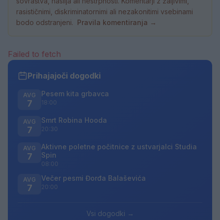
sovraštva, nasilja ali nestrpnosti. Komentarji z žaljivimi,
rasističnimi, diskriminatornimi ali nezakonitimi vsebinami
bodo odstranjeni.
Pravila komentiranja →
Failed to fetch
Prihajajoči dogodki
Pesem kita grbavca
AVG
7
18:00
Smrt Robina Hooda
AVG
7
20:30
Aktivne poletne počitnice z ustvarjalci Studia
AVG
Spin
7
08:00
Večer pesmi Đorđa Balaševića
AVG
7
20:00
Vsi dogodki →