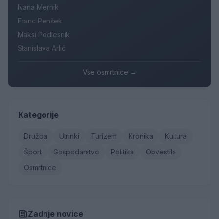
Ivana Mernik
Franc Penšek
Maksi Podlesnik
Stanislava Arlič
Vse osmrtnice →
Kategorije
Družba
Utrinki
Turizem
Kronika
Kultura
Šport
Gospodarstvo
Politika
Obvestila
Osmrtnice
Zadnje novice