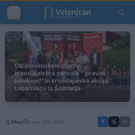
Ob slovenskem dnevu
krvodajalstva zahvala ''pravim
junakom'' in krvodajalska akcija
tabornikov iz Šoštanja
l3ksy
8. junij 2019, 18:00