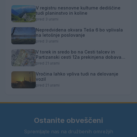
V registru nesnovne kulturne dediščine
tudi planinstvo in koline
pred 3 urami
Nepredvidena okvara Teša 6 bo vplivala
na letošnje poslovanje
pred 3 urami
V torek in sredo bo na Cesti talcev in
Partizanski cesti 12a prekinjena dobava
toplotne energije
pred 21 urami
Vročina lahko vpliva tudi na delovanje
vozil
pred 21 urami
Ostanite obveščeni
Spremljajte nas na družbenih omrežjih