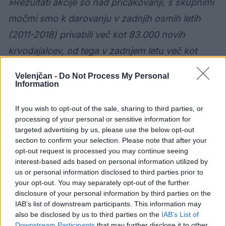
»Rezultati akcije so nad pričakovanji, s skupnimi
močmi smo k darovanju v zadnjih osmih letih
(2011-2018) privabili več kot 83.000 novih
krvodajalcev, od tega v zadnjem letu več kot
9.000«
, j
e povedal mag. Aleksander Salkič,
Velenjčan -
Do Not Process My Personal
direktor Korporativnega komuniciranja Petrol
Information
d.d.
, ki pravi še, da to akcijo ''čutijo v krvi''.
If you wish to opt-out of the sale, sharing to third parties, or
processing of your personal or sensitive information for
Namen letošnje akcije, ki poteka pod sloganom
targeted advertising by us, please use the below opt-out
section to confirm your selection. Please note that after your
“Pravi junaki darujemo!” je spodbujanje
opt-out request is processed you may continue seeing
krvodajalstva in zahvala vsem, ki darujejo kri.
interest-based ads based on personal information utilized by
us or personal information disclosed to third parties prior to
Predvsem želi navdihniti mlade, jim sporočiti, da
your opt-out. You may separately opt-out of the further
so krvodajalci pravi junaki sodobnega časa, ki v
disclosure of your personal information by third parties on the
IAB’s list of downstream participants. This information may
resničnem svetu rešujejo življenja.
also be disclosed by us to third parties on the
IAB’s List of
Downstream Participants
that may further disclose it to other