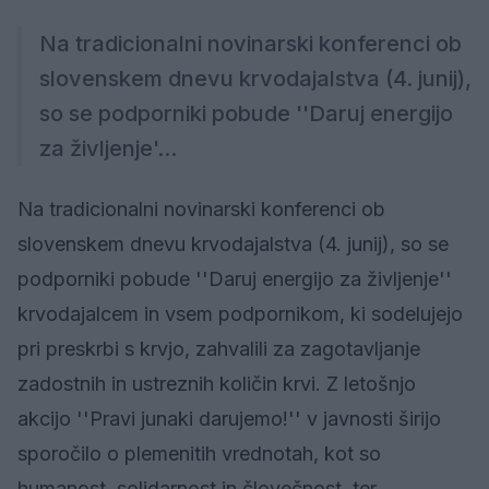
Na tradicionalni novinarski konferenci ob
slovenskem dnevu krvodajalstva (4. junij),
so se podporniki pobude ''Daruj energijo
za življenje'...
Na tradicionalni novinarski konferenci ob
slovenskem dnevu krvodajalstva (4. junij), so se
podporniki pobude ''Daruj energijo za življenje''
krvodajalcem in vsem podpornikom, ki sodelujejo
pri preskrbi s krvjo, zahvalili za zagotavljanje
zadostnih in ustreznih količin krvi. Z letošnjo
akcijo ''Pravi junaki darujemo!'' v javnosti širijo
sporočilo o plemenitih vrednotah, kot so
humanost, solidarnost in človečnost, ter