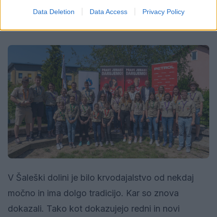
vedno pripravljeni pomagati«
,
meni Eva Bolha,
Data Deletion
Data Access
Privacy Policy
načelnica Zveze tabornikov Slovenije.
V Šaleški dolini je bilo krvodajalstvo od nekdaj
močno in ima dolgo tradicijo. Kar so znova
dokazali. Tako kot dokazujejo redni in novi