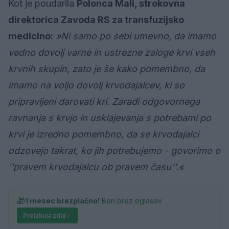
Kot je poudarila
Polonca Mali, strokovna
direktorica Zavoda RS za transfuzijsko
medicino:
»Ni samo po sebi umevno, da imamo
vedno dovolj varne in ustrezne zaloge krvi vseh
krvnih skupin, zato je še kako pomembno, da
imamo na voljo dovolj krvodajalcev, ki so
pripravljeni darovati kri. Zaradi odgovornega
ravnanja s krvjo in usklajevanja s potrebami po
krvi je izredno pomembno, da se krvodajalci
odzovejo takrat, ko jih potrebujemo - govorimo o
''pravem krvodajalcu ob pravem času''.«
🎁
1 mesec brezplačno!
Beri brez oglasov
Preizkusi zdaj