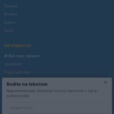
Turizem
Kronika
Kultura
Šport
INFORMACIJE
🎁 Beri brez oglasov
Zasebnost
Pogoji uporabe
Piškotki
×
Bodite na tekočem
Oglaševanje
Najpomembnejše Velenjčan novice naravnost v vaš e-
poštni predal.
Kontakt
Pravila nagradnih iger
Pravila volilne kampanje