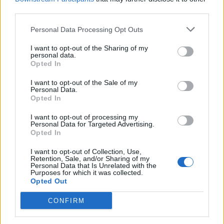
Novinarski dogodek Daruj energijo za življenje ob
third parties.
slovenskem dnevu krvodajalstva, ki ga vsako leto
Personal Data Processing Opt Outs
obeležujemo 4. junija,
je letos potekal v
I want to opt-out of the Sharing of my
personal data.
Šoštanju
, saj so ga združili s krvodajalsko akcijo
Opted In
članov
Taborniškega društva Rod Pusti grad
I want to opt-out of the Sale of my
Šoštan
j in njihovih podpornikov, ki so se odločili
Personal Data.
Opted In
svojo 60-letnico obeležiti s to humano gesto. To
I want to opt-out of processing my
jim je tudi uspelo: do konca krvodajalske akcije je
Personal Data for Targeted Advertising.
Opted In
darovalo kri več kot 120 krvodajalcev, tako da so
I want to opt-out of Collection, Use,
dosegli plemeniti cilj, zbrati 60 litrov krvi.
Retention, Sale, and/or Sharing of my
Personal Data that Is Unrelated with the
»Taborniki, tako kot krvodajalci, poosebljajo
Purposes for which it was collected.
Opted Out
pozitivne vrednote - humanost, solidarnost,
CONFIRM
človečnost, skrbijo za naravo in zdrav način
življenja ter tako ustvarjajo boljši svet, saj so