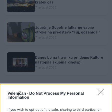
kratek čas
7. avgust 2026
Jutrišnje Sobotne lutkarije vabijo
otroke na predstavo "Fuj, gosenica!"
7. avgust 2026
Danes bo na travniku pri domu Kulture
nastopila skupina Ringlšpil
7. avgust 2026
Velenjčan -
Do Not Process My Personal
Information
Opozorilo:
Po 297. členu Kazenskega zakonika je
posameznik kazensko odgovoren za javno spodbujanje
If you wish to opt-out of the sale, sharing to third parties, or
sovraštva, nasilja ali nestrpnosti. Komentarji z žaljivimi,