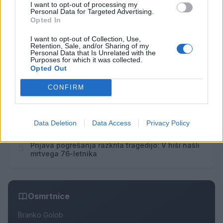
I want to opt-out of processing my
Personal Data for Targeted Advertising.
Opted In
Najbolj brano
I want to opt-out of Collection, Use,
Retention, Sale, and/or Sharing of my
Personal Data that Is Unrelated with the
Pretep v gostinskem lokalu v Velenju: 46-letnik
1
Purposes for which it was collected.
moškega udaril s steklenico in ga zabodel
Opted Out
(VIDEO) "Mislil sem, da je konec": Lastnik
2
velenjske picerije o padcu s padalom na
CONFIRM
Hrvaškem
Dopustniška drama: Policija pričakala letalo s
3
Korošico po pristanku
Na Šaleški cesti v Velenju občanka poškodovala
Data Deletion
Data Access
Privacy Policy
4
tri vozila
Prijava pogrešanja razkrila tragedijo: V hiši našli
5
mrtvega 76-letnika
Osmrtnice
Branko Golob