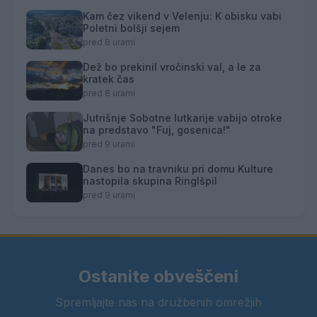
Kam čez vikend v Velenju: K obisku vabi
Poletni bolšji sejem
pred 8 urami
Dež bo prekinil vročinski val, a le za
kratek čas
pred 8 urami
Jutrišnje Sobotne lutkarije vabijo otroke
na predstavo "Fuj, gosenica!"
pred 9 urami
Danes bo na travniku pri domu Kulture
nastopila skupina Ringlšpil
pred 9 urami
Ostanite obveščeni
Spremljajte nas na družbenih omrežjih