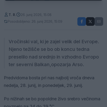
T. R.
26. junij 2026, 15:08
Posodobljeno: 26. junij 2026, 15:09
Vročinski val, ki je zajel velik del Evrope.
Njeno težišče se bo ob koncu tedna
preselilo nad srednjo in vzhodno Evropo
ter severni Balkan,opozarja Arso.
Predvidoma bosta pri nas najbolj vroča dneva
nedelja, 28. junij, in ponedeljek, 29. junij.
Po nižinah se bo popoldne živo srebro večinoma
povzpelo na 34 do 39 °C.