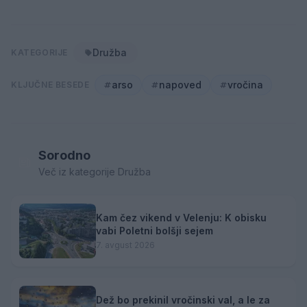
Družba
KATEGORIJE
arso
napoved
vročina
KLJUČNE BESEDE
Sorodno
Več iz kategorije Družba
Kam čez vikend v Velenju: K obisku
vabi Poletni bolšji sejem
7. avgust 2026
Dež bo prekinil vročinski val, a le za