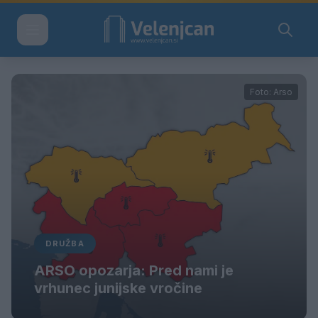
Foto: Arso
DRUŽBA
ARSO opozarja: Pred nami je
vrhunec junijske vročine