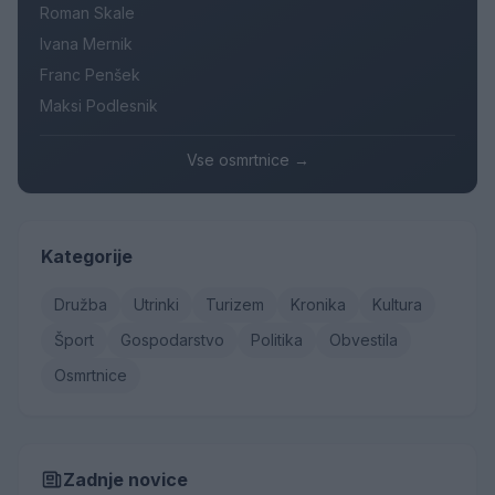
Roman Skale
Ivana Mernik
Franc Penšek
Maksi Podlesnik
Vse osmrtnice →
Kategorije
Družba
Utrinki
Turizem
Kronika
Kultura
Šport
Gospodarstvo
Politika
Obvestila
Osmrtnice
Zadnje novice