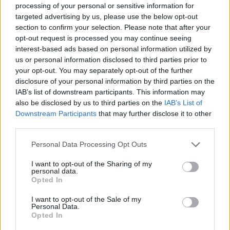
processing of your personal or sensitive information for
rasističnimi, diskriminatornimi ali nezakonitimi vsebinami
targeted advertising by us, please use the below opt-out
bodo odstranjeni.
Pravila komentiranja →
section to confirm your selection. Please note that after your
opt-out request is processed you may continue seeing
interest-based ads based on personal information utilized by
Failed to fetch
us or personal information disclosed to third parties prior to
your opt-out. You may separately opt-out of the further
Prihajajoči dogodki
disclosure of your personal information by third parties on the
IAB’s list of downstream participants. This information may
Pesem kita grbavca
AVG
also be disclosed by us to third parties on the
IAB’s List of
7
18:00
Downstream Participants
that may further disclose it to other
Smrt Robina Hooda
third parties.
AVG
7
20:30
Personal Data Processing Opt Outs
Aktivne poletne počitnice z ustvarjalci Studia
AVG
Spin
7
I want to opt-out of the Sharing of my
08:00
personal data.
Opted In
Večer pesmi Đorđa Balaševića
AVG
7
20:00
I want to opt-out of the Sale of my
Personal Data.
Opted In
Vsi dogodki →