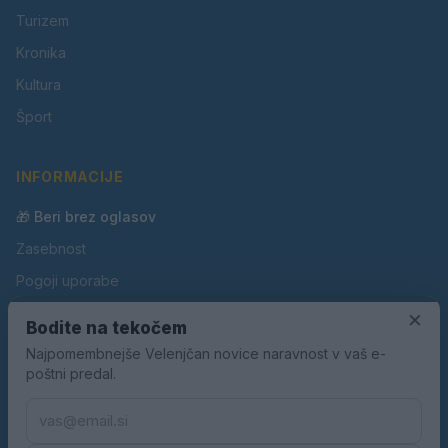
Turizem
Kronika
Kultura
Šport
INFORMACIJE
🎁 Beri brez oglasov
Zasebnost
Pogoji uporabe
Piškotki
×
Bodite na tekočem
Oglaševanje
Najpomembnejše Velenjčan novice naravnost v vaš e-
poštni predal.
Kontakt
Pravila nagradnih iger
Pravila volilne kampanje