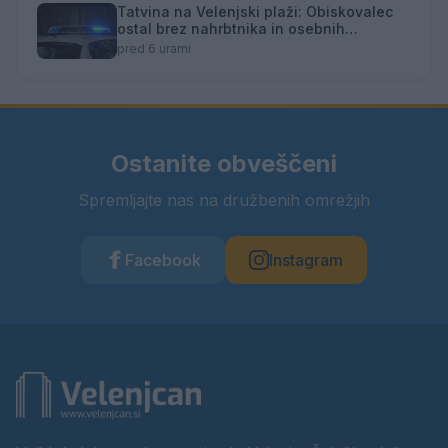
Tatvina na Velenjski plaži: Obiskovalec
ostal brez nahrbtnika in osebnih
predmetov
pred 6 urami
Ostanite obveščeni
Spremljajte nas na družbenih omrežjih
Facebook
Instagram