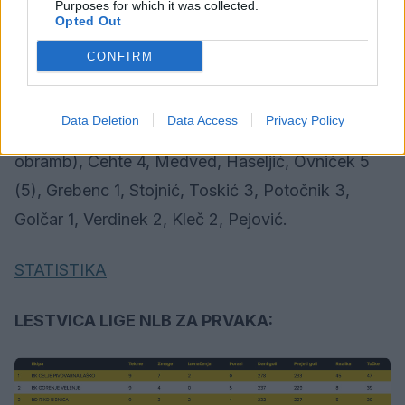
Purposes for which it was collected.
Opted Out
LIGA NLB ZA PRVAKA, 9. KOLO:
CONFIRM
Sobota, 19. maja:
GORENJE VELENJE : RIKO RIBNICA 21:19 (10:11)
Data Deletion
Data Access
Privacy Policy
Gorenje Velenje:
Ferlin, Vujović, Zaponšek (13
obramb), Cehte 4, Medved, Haseljić, Ovniček 5
(5), Grebenc 1, Stojnić, Toskić 3, Potočnik 3,
Golčar 1, Verdinek 2, Kleč 2, Pejović.
STATISTIKA
LESTVICA LIGE NLB ZA PRVAKA: