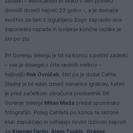
zadetki – Ribničanom bi lahko v tem primeru
dovolili doseči največ 23 golov -, a je domače
moštvo za tem z izgubljeno žogo zapravilo dva
zaporedna napada in lovljenje končne razlike je
šlo po zlu.
Pri Gorenju Velenju je bil na koncu s petimi zadetki
– vse je dosegel s črte sedmih metrov –
najboljši
Rok Ovniček
, štiri pa je dodal Cehte.
Slednji je bil eden izmed osmerice igralcev, kateri
je pred začetkom obračuna predsednik RK
Gorenje Velenje
Milan Meža
predal spominsko
fotografijo. Poleg Cehteta po koncu te sezone
klub zapuščajo in odhajajo novim izzivom naproti
še
Klemen Ferlin
,
Alem Toskić
,
Gregor