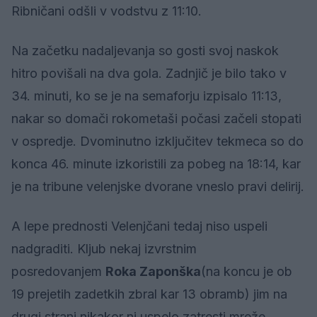
Ribničani odšli v vodstvu z 11:10.
Na začetku nadaljevanja so gosti svoj naskok
hitro povišali na dva gola. Zadnjič je bilo tako v
34. minuti, ko se je na semaforju izpisalo 11:13,
nakar so domači rokometaši počasi začeli stopati
v ospredje. Dvominutno izključitev tekmeca so do
konca 46. minute izkoristili za pobeg na 18:14, kar
je na tribune velenjske dvorane vneslo pravi delirij.
A lepe prednosti Velenjčani tedaj niso uspeli
nadgraditi. Kljub nekaj izvrstnim
posredovanjem
Roka Zaponška
(na koncu je ob
19 prejetih zadetkih zbral kar 13 obramb) jim na
drugi strani nikakor ni uspelo zatresti mreže