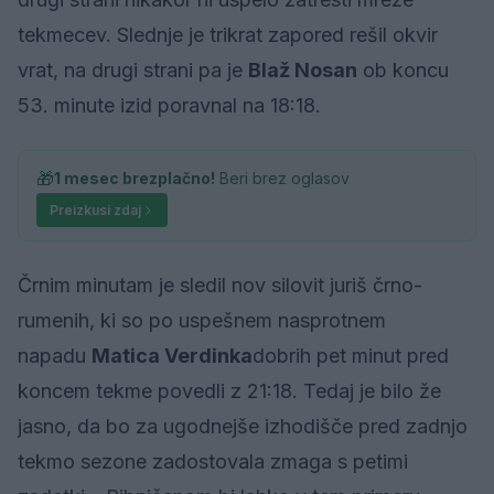
tekmecev. Slednje je trikrat zapored rešil okvir
vrat, na drugi strani pa je
Blaž Nosan
ob koncu
53. minute izid poravnal na 18:18.
🎁
1 mesec brezplačno!
Beri brez oglasov
Preizkusi zdaj
Črnim minutam je sledil nov silovit juriš črno-
rumenih, ki so po uspešnem nasprotnem
napadu
Matica Verdinka
dobrih pet minut pred
koncem tekme povedli z 21:18. Tedaj je bilo že
jasno, da bo za ugodnejše izhodišče pred zadnjo
tekmo sezone zadostovala zmaga s petimi