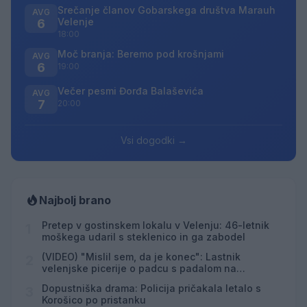
Srečanje članov Gobarskega društva Marauh
AVG
Velenje
6
18:00
Moč branja: Beremo pod krošnjami
AVG
6
19:00
Večer pesmi Đorđa Balaševića
AVG
7
20:00
Vsi dogodki →
Najbolj brano
Pretep v gostinskem lokalu v Velenju: 46-letnik
1
moškega udaril s steklenico in ga zabodel
(VIDEO) "Mislil sem, da je konec": Lastnik
2
velenjske picerije o padcu s padalom na
Hrvaškem
Dopustniška drama: Policija pričakala letalo s
3
Korošico po pristanku