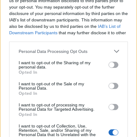
us or personal information disclosed to third parties prior to
your opt-out. You may separately opt-out of the further
Niko Medved, kapetan Gorenja Velenja:
disclosure of your personal information by third parties on the
"Naša obramba je bila na visoki ravni, kar pa ne
IAB’s list of downstream participants. This information may
also be disclosed by us to third parties on the
IAB’s List of
morem reči za igro v napadu. Sedem ali osem
Downstream Participants
that may further disclose it to other
tehničnih napak nas je v prvem polčasu stalo
third parties.
ravno toliko strelov na vrata. V nadaljevanju smo
Personal Data Processing Opt Outs
število napak zmanjšali, a zgrešili nekaj strelov iz
I want to opt-out of the Sharing of my
personal data.
ugodnih pozicij. S tem nam potrebna razlika ni
Opted In
bila več dosegljiva. Zmaga je resda naša, a dobro
I want to opt-out of the Sale of my
vemo, da ta ni bila dovolj. Ne glede na vse bo o
Personal Data.
Opted In
drugem mestu v državnem prvenstvu odločalo
I want to opt-out of processing my
zadnje kolo. Ne mislimo se predati, zato že sedaj
Personal Data for Targeted Advertising.
Opted In
vabim vse navijače, da nas pridejo podpreti tudi
I want to opt-out of Collection, Use,
v petek v Celje."
Retention, Sale, and/or Sharing of my
Personal Data that Is Unrelated with the