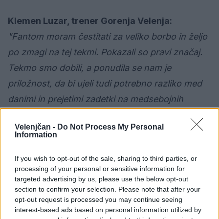
Klemen Luzar, trener Gorenja Velenja:
"Fantom moram čestitati za veliko borbo in željo
po zmagi na tej tekmi. Pokazali so pravi značaj.
Tekmo smo dobili, a ponudila se nam je
priložnost, da bi ujeli tudi potrebno razliko med
danimi in prejetimi zadetki na medsebojnih
tekmah. Žal se ni izšlo. Ne glede na vse upanje
Velenjčan -
Do Not Process My Personal
ostaja! Do konca sezone nas loči petkova tekma,
Information
tudi Ribničani bodo tedaj igrali proti Kopru.
If you wish to opt-out of the sale, sharing to third parties, or
Dokler bodo možnosti obstajale, bomo mi verjeli,
processing of your personal or sensitive information for
da lahko situacijo obrnemo sebi v prid. V tednu,
targeted advertising by us, please use the below opt-out
section to confirm your selection. Please note that after your
ki prihaja se bomo tako obnašali tudi na treningih
opt-out request is processed you may continue seeing
in naredili vse, da tekmo s Celjani dobimo."
interest-based ads based on personal information utilized by