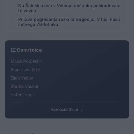
Na Šaleški cesti v Velenju občanka poškodovala
4
tri vozila
Prijava pogrešanja razkrila tragedijo: V hiši našli
5
mrtvega 76-letnika
Osmrtnice
Maksi Podlesnik
Stanislava Arlič
Elica Vačun
Štefka Vaukan
Peter Lever
Vse osmrtnice →