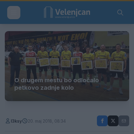
O drugem mestu bo odločalo
petkovo zadnje kolo
l3ksy
20. maj 2018, 08:34