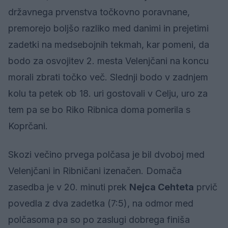
državnega prvenstva točkovno poravnane,
premorejo boljšo razliko med danimi in prejetimi
zadetki na medsebojnih tekmah, kar pomeni, da
bodo za osvojitev 2. mesta Velenjčani na koncu
morali zbrati točko več. Slednji bodo v zadnjem
kolu ta petek ob 18. uri gostovali v Celju, uro za
tem pa se bo Riko Ribnica doma pomerila s
Koprčani.
Skozi večino prvega polčasa je bil dvoboj med
Velenjčani in Ribničani izenačen. Domača
zasedba je v 20. minuti prek
Nejca Cehteta
prvič
povedla z dva zadetka (7:5), na odmor med
polčasoma pa so po zaslugi dobrega finiša