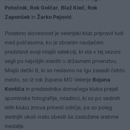
Potočnik
,
Rok Golčar
,
Blaž Kleč
,
Rok
Zaponšek
in
Žarko Pejović
.
Posebno slovesnost je velenjski klub pripravil tudi
med polčasoma, ko je zbranim navijačem
predstavil svoji mlajši selekciji, ki sta v tej sezoni
segli po najvišjih mestih v državnem prvenstvu.
Mlajši dečki B, ki so nedavno na Igu zasedli četrto
mesto, so iz rok župana MO Velenje
Bojana
Kontiča
in predsednika domačega kluba prejeli
spominske fotografije, mladinci, ki so po sedmih
letih klubu znova prinesli odličje, pa so poleg
slednjih okoli vratu obesili še zaslužene srebrne
medalje.