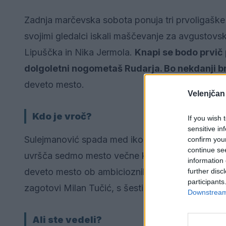
Zadnja marčevska sobota ponuja tri prvoligaške
svojimi gledalci iskali maščevanje za avgustovski
Lipuščka in Nika Jermola.
Knapi se bodo prvič 
dolgoletni nogometaš Rudarja. Bo nekdanji br
deveto mesto.
Velenjčan
Kdo je vroč?
If you wish 
sensitive in
Sulejmanović spada med ikone velenjskega kluba,
confirm you
continue se
uvršča sedmo mesto večne klubske lestvice. Rud
information 
deveto mesto ob ambicioznih drugoligaših ne 
further disc
participants
zagotovi Milan Tučić, s šestimi goli prvi strelec 
Downstream 
Ali ste vedeli?