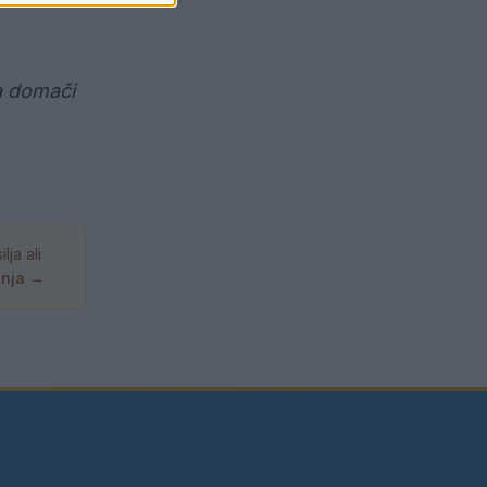
a domači
ja ali
anja →