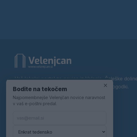
Vaš lokalni portal za novice iz Velenja, Šaleške doline
×
okolice. Aktualne novice, šport, kultura, dogodki.
Bodite na tekočem
Najpomembnejše Velenjčan novice naravnost
Povezujemo Velenje.
v vaš e-poštni predal.