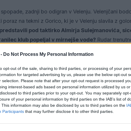
 spopade, zadnji bo odigran v Velenju. Velenjčani bod
 poraz na tekmi z Gorico, ki je v Velenju slavila z gol
predstavili pod taktirko Almirja Sulejmanovića, sic
anilec klub popeljal v mirnejše vode?
Rudar trenut
 -
Do Not Process My Personal Information
to opt-out of the sale, sharing to third parties, or processing of your per
formation for targeted advertising by us, please use the below opt-out s
 saj je za Rudar odigral 163 prvoligaških srečanj, kar
r selection. Please note that after your opt-out request is processed y
eing interest-based ads based on personal information utilized by us or
ar ima pred zadnjim Krškim varno zalogo osmih točk, 
disclosed to third parties prior to your opt-out. You may separately opt-
prinaša povsem mirnega spanca. Lahko Rudar mirnejšo
losure of your personal information by third parties on the IAB’s list of
. This information may also be disclosed by us to third parties on the
IA
ekipe?
Participants
that may further disclose it to other third parties.