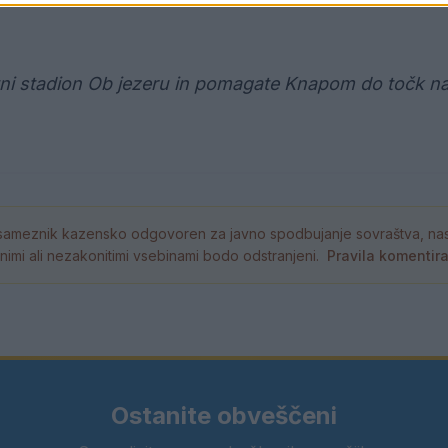
estni stadion Ob jezeru in pomagate Knapom do točk n
ameznik kazensko odgovoren za javno spodbujanje sovraštva, nasil
tornimi ali nezakonitimi vsebinami bodo odstranjeni.
Pravila komentir
Ostanite obveščeni