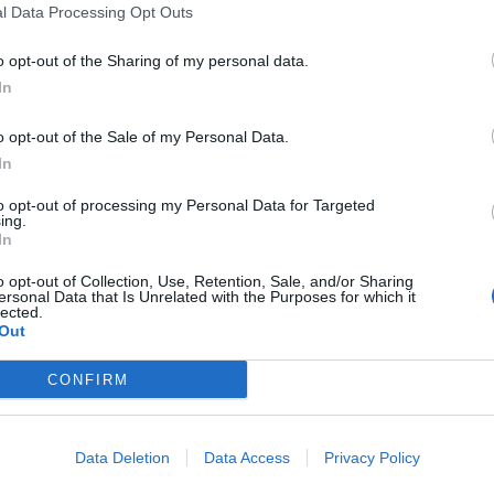
l Data Processing Opt Outs
dstvom Almirja Sulejmanovića, Rudar pa je med reprez
o opt-out of the Sharing of my personal data.
 prvega moža kluba je prevzel
Peter Dermol
, sicer 
In
rarne Šoštanj. Dosedanji predsednik
Simon Dobaj
osta
o opt-out of the Sale of my Personal Data.
ert Doler, Andrej Markus, Žiga Brodnik, Viki Hrast 
In
to opt-out of processing my Personal Data for Targeted
ing.
In
o opt-out of Collection, Use, Retention, Sale, and/or Sharing
ersonal Data that Is Unrelated with the Purposes for which it
lected.
Out
CONFIRM
Preizku
Data Deletion
Data Access
Privacy Policy