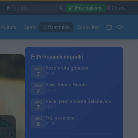
|
🎁 Brez oglasov
|
Prijava
Kultura
Šport
Osmrtnice
Zaposlitev
Prihajajoči dogodki
Pesem kita grbavca
AVG
7
18:00
Smrt Robina Hooda
AVG
7
20:30
Večer pesmi Đorđa Balaševića
AVG
7
20:00
Fuj, gosenica!
AVG
8
10:00