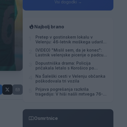
Vsi dogodki →
Najbolj brano
Pretep v gostinskem lokalu v
1
Velenju: 46-letnik moškega udaril s
steklenico in ga zabodel
(VIDEO) "Mislil sem, da je konec":
2
Lastnik velenjske picerije o padcu s
padalom na Hrvaškem
Dopustniška drama: Policija
3
pričakala letalo s Korošico po
pristanku
Na Šaleški cesti v Velenju občanka
4
poškodovala tri vozila
Prijava pogrešanja razkrila
5
tragedijo: V hiši našli mrtvega 76-
letnika
Osmrtnice