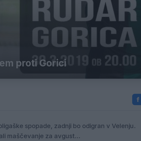
em proti Gorici
ligaške spopade, zadnji bo odigran v Velenju.
kali maščevanje za avgust...