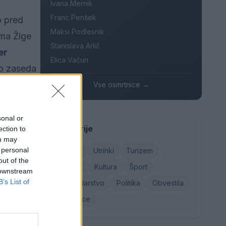
Ivana Mernik
Franc Penšek
o pred
Maksi Podlesnik
oma Žige
Stanislava Arlič
er
Elica Vačun
no zaseda
Vse osmrtnice →
sonal or
Kategorije
ection to
 ga
ou may
 personal
Družba
Utrinki
Turizem
a tudi
out of the
Kronika
Kultura
Šport
 pomlad
 downstream
B’s List of
Gospodarstvo
Politika
Obvestila
Osmrtnice