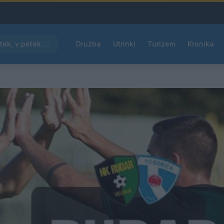
Pred nami vroč četrtek, v petek osvežitev
Družba
Utrinki
Turizem
Kronika