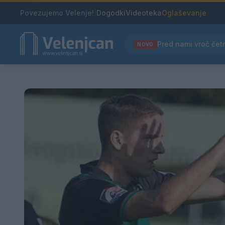
Povezujemo Velenje!
|
Dogodki
Videoteka
Oglaševanje
NOVO