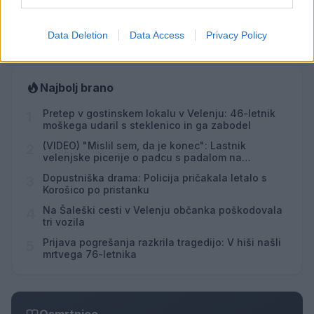
Vsi dogodki →
Data Deletion
Data Access
Privacy Policy
Najbolj brano
Pretep v gostinskem lokalu v Velenju: 46-letnik
1
moškega udaril s steklenico in ga zabodel
(VIDEO) "Mislil sem, da je konec": Lastnik
2
velenjske picerije o padcu s padalom na
Hrvaškem
Dopustniška drama: Policija pričakala letalo s
3
Korošico po pristanku
Na Šaleški cesti v Velenju občanka poškodovala
4
tri vozila
Prijava pogrešanja razkrila tragedijo: V hiši našli
5
mrtvega 76-letnika