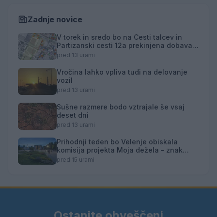
Zadnje novice
V torek in sredo bo na Cesti talcev in
Partizanski cesti 12a prekinjena dobava
toplotne energije
pred 13 urami
Vročina lahko vpliva tudi na delovanje
vozil
pred 13 urami
Sušne razmere bodo vztrajale še vsaj
deset dni
pred 13 urami
Prihodnji teden bo Velenje obiskala
komisija projekta Moja dežela – znak
gostoljubnosti
pred 15 urami
Ostanite obveščeni