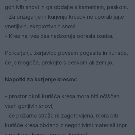
gorljivih snovi in ga obdajte s kamenjem, peskom.
- Za prižiganje in kurjenje kresov ne uporabljajte
vnetljivih, eksplozivnih snovi.
- Kres naj ves čas nadzoruje odrasla oseba.
Po kurjenju žerjavico povsem pogasite in kurišče,
če je mogoče, prekrijte s peskom ali zemljo.
Napotki za kurjenje kresov:
- prostor okoli kurišča kresa mora biti očiščen
vseh gorljivih snovi,
- če požarna straža ni zagotovljena, mora biti
kurišče kresa obdano z negorljivimi materiali (npr.
s peskom, kamni, opeko, kovino),