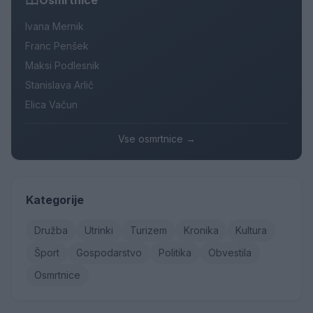
Osmrtnice
Ivana Mernik
Franc Penšek
Maksi Podlesnik
Stanislava Arlič
Elica Vačun
Vse osmrtnice →
Kategorije
Družba
Utrinki
Turizem
Kronika
Kultura
Šport
Gospodarstvo
Politika
Obvestila
Osmrtnice