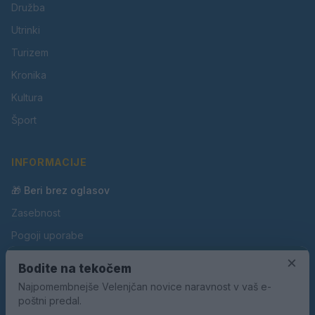
Družba
Utrinki
Turizem
Kronika
Kultura
Šport
INFORMACIJE
🎁 Beri brez oglasov
Zasebnost
Pogoji uporabe
Piškotki
×
Bodite na tekočem
Oglaševanje
Najpomembnejše Velenjčan novice naravnost v vaš e-
poštni predal.
Kontakt