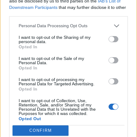
also be disclosed by us to third parties on the
IAB’s List of
Opozorilo:
Po 297. členu Kazenskega zakonika je
Downstream Participants
that may further disclose it to other
posameznik kazensko odgovoren za javno spodbujanje
third parties.
sovraštva, nasilja ali nestrpnosti. Komentarji z žaljivimi,
rasističnimi, diskriminatornimi ali nezakonitimi vsebinami
Personal Data Processing Opt Outs
bodo odstranjeni.
Pravila komentiranja →
I want to opt-out of the Sharing of my
personal data.
Opted In
Failed to fetch
I want to opt-out of the Sale of my
Prihajajoči dogodki
Personal Data.
Opted In
Pesem kita grbavca
AVG
7
I want to opt-out of processing my
18:00
Personal Data for Targeted Advertising.
Opted In
Smrt Robina Hooda
AVG
7
20:30
I want to opt-out of Collection, Use,
Retention, Sale, and/or Sharing of my
Aktivne poletne počitnice z ustvarjalci Studia
AVG
Personal Data that Is Unrelated with the
Spin
7
Purposes for which it was collected.
08:00
Opted Out
Večer pesmi Đorđa Balaševića
AVG
CONFIRM
7
20:00