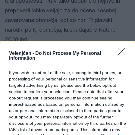
tudi upoštevati. Prav tako dodatne omejitve in
prepovedi lahko veljajo za določena posebej
zavarovana območja, kot so npr. Triglavski
narodni park, območja, ki spadajao v Naturo
2000 ipd.
Velenjčan -
Do Not Process My Personal
Če se kres spremeni v požar, je treba o tem na
Information
telefonsko številko 112 takoj obvestiti pristojni
If you wish to opt-out of the sale, sharing to third parties, or
regijski center za obveščanje, ki bo na mesto
processing of your personal or sensitive information for
požara napotil krajevno pristojne gasilce.
targeted advertising by us, please use the below opt-out
section to confirm your selection. Please note that after your
opt-out request is processed you may continue seeing
Želimo vam lep in varen praznik.
interest-based ads based on personal information utilized by
us or personal information disclosed to third parties prior to
your opt-out. You may separately opt-out of the further
disclosure of your personal information by third parties on the
IAB’s list of downstream participants. This information may