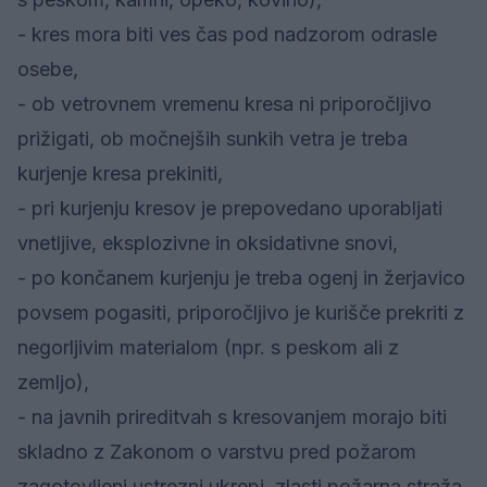
- kres mora biti ves čas pod nadzorom odrasle
osebe,
- ob vetrovnem vremenu kresa ni priporočljivo
prižigati, ob močnejših sunkih vetra je treba
kurjenje kresa prekiniti,
- pri kurjenju kresov je prepovedano uporabljati
vnetljive, eksplozivne in oksidativne snovi,
- po končanem kurjenju je treba ogenj in žerjavico
povsem pogasiti, priporočljivo je kurišče prekriti z
negorljivim materialom (npr. s peskom ali z
zemljo),
- na javnih prireditvah s kresovanjem morajo biti
skladno z Zakonom o varstvu pred požarom
zagotovljeni ustrezni ukrepi, zlasti požarna straža,