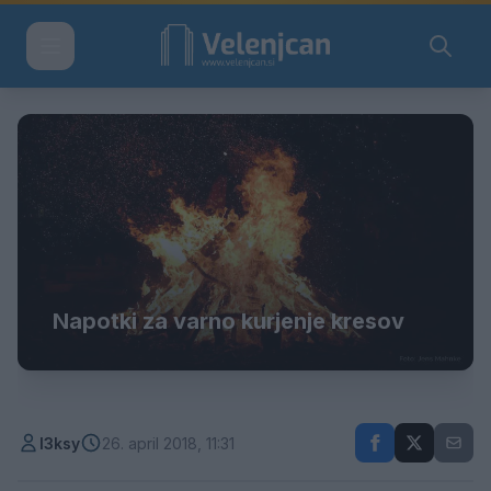
Napotki za varno kurjenje kresov
l3ksy
26. april 2018, 11:31