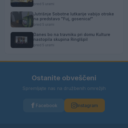
pred 5 urami
Jutrišnje Sobotne lutkarije vabijo otroke
na predstavo "Fuj, gosenica!"
pred 5 urami
Danes bo na travniku pri domu Kulture
nastopila skupina Ringlšpil
pred 5 urami
Ostanite obveščeni
Spremljajte nas na družbenih omrežjih
Facebook
Instagram