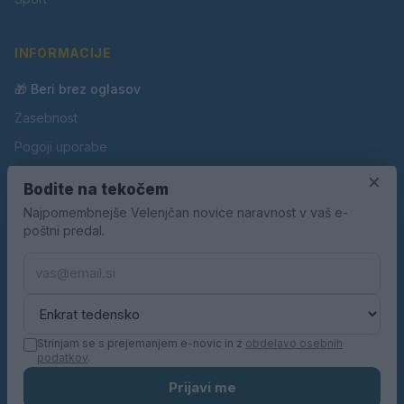
INFORMACIJE
🎁 Beri brez oglasov
Zasebnost
Pogoji uporabe
×
Piškotki
Bodite na tekočem
Oglaševanje
Najpomembnejše Velenjčan novice naravnost v vaš e-
poštni predal.
Kontakt
Pravila nagradnih iger
Pravila volilne kampanje
Strinjam se s prejemanjem e-novic in z
obdelavo osebnih
podatkov
.
© 2026 Velenjčan. Vse pravice pridržane.
Prijavi me
KN MEDIA d.o.o.