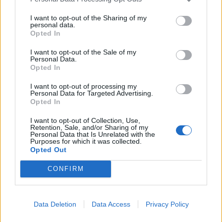
Prihajajoči dogodki
I want to opt-out of the Sharing of my
personal data.
Opted In
Pesem kita grbavca
AVG
7
18:00
I want to opt-out of the Sale of my
Personal Data.
Smrt Robina Hooda
AVG
Opted In
7
20:30
I want to opt-out of processing my
Aktivne poletne počitnice z ustvarjalci Studia
AVG
Personal Data for Targeted Advertising.
Spin
7
Opted In
08:00
Večer pesmi Đorđa Balaševića
I want to opt-out of Collection, Use,
AVG
Retention, Sale, and/or Sharing of my
7
20:00
Personal Data that Is Unrelated with the
Purposes for which it was collected.
Opted Out
Vsi dogodki →
CONFIRM
Najbolj brano
Data Deletion
Data Access
Privacy Policy
Pretep v gostinskem lokalu v Velenju: 46-letnik
1