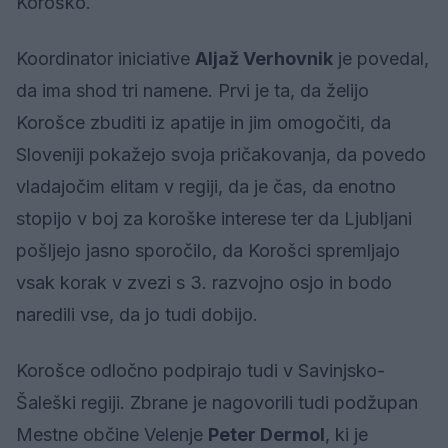
Koroško.
Koordinator iniciative
Aljaž Verhovnik
je povedal,
da ima shod tri namene. Prvi je ta, da želijo
Korošce zbuditi iz apatije in jim omogočiti, da
Sloveniji pokažejo svoja pričakovanja, da povedo
vladajočim elitam v regiji, da je čas, da enotno
stopijo v boj za koroške interese ter da Ljubljani
pošljejo jasno sporočilo, da Korošci spremljajo
vsak korak v zvezi s 3. razvojno osjo in bodo
naredili vse, da jo tudi dobijo.
Korošce odločno podpirajo tudi v Savinjsko-
Šaleški regiji. Zbrane je nagovorili tudi podžupan
Mestne občine Velenje
Peter Dermol
, ki je