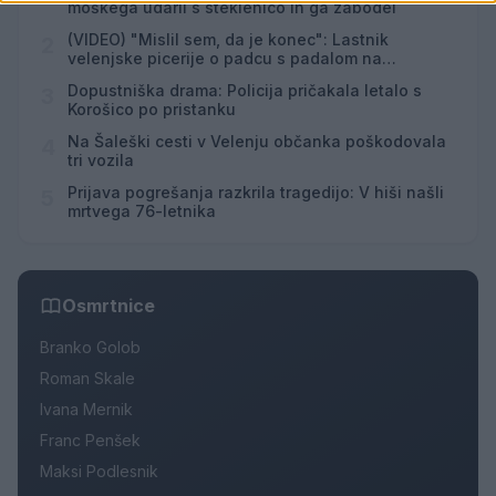
moškega udaril s steklenico in ga zabodel
(VIDEO) "Mislil sem, da je konec": Lastnik
2
velenjske picerije o padcu s padalom na
Hrvaškem
Dopustniška drama: Policija pričakala letalo s
3
Korošico po pristanku
Na Šaleški cesti v Velenju občanka poškodovala
4
tri vozila
Prijava pogrešanja razkrila tragedijo: V hiši našli
5
mrtvega 76-letnika
Osmrtnice
Branko Golob
Roman Skale
Ivana Mernik
Franc Penšek
Maksi Podlesnik