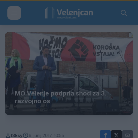
MO Velenje podprla shod za 3.
razvojno os
l3ksy
6. junij 2017, 10:55