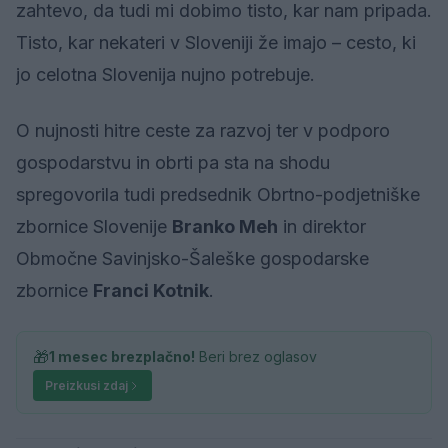
zahtevo, da tudi mi dobimo tisto, kar nam pripada.
Tisto, kar nekateri v Sloveniji že imajo – cesto, ki
jo celotna Slovenija nujno potrebuje.
O nujnosti hitre ceste za razvoj ter v podporo
gospodarstvu in obrti pa sta na shodu
spregovorila tudi predsednik Obrtno-podjetniške
zbornice Slovenije
Branko Meh
in direktor
Območne Savinjsko-Šaleške gospodarske
zbornice
Franci Kotnik
.
🎁
1 mesec brezplačno!
Beri brez oglasov
Preizkusi zdaj