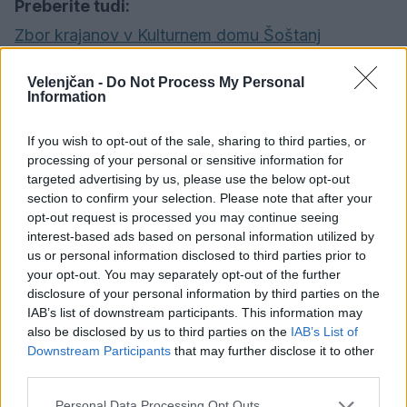
Preberite tudi:
Zbor krajanov v Kulturnem domu Šoštanj
Plavalni klub Velenje do petih medalj na kranjskem
Velenjčan -
Do Not Process My Personal
mitingu
Information
Poškodbe distribucijskega sistema zemeljskega
If you wish to opt-out of the sale, sharing to third parties, or
plina
processing of your personal or sensitive information for
targeted advertising by us, please use the below opt-out
section to confirm your selection. Please note that after your
opt-out request is processed you may continue seeing
interest-based ads based on personal information utilized by
us or personal information disclosed to third parties prior to
Opozorilo:
Po 297. členu Kazenskega zakonika je
your opt-out. You may separately opt-out of the further
posameznik kazensko odgovoren za javno spodbujanje
disclosure of your personal information by third parties on the
sovraštva, nasilja ali nestrpnosti. Komentarji z žaljivimi,
IAB’s list of downstream participants. This information may
rasističnimi, diskriminatornimi ali nezakonitimi vsebinami
also be disclosed by us to third parties on the
IAB’s List of
bodo odstranjeni.
Pravila komentiranja →
Downstream Participants
that may further disclose it to other
third parties.
Failed to fetch
Personal Data Processing Opt Outs