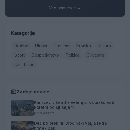
Vse osmrtnice →
Kategorije
Družba
Utrinki
Turizem
Kronika
Kultura
Šport
Gospodarstvo
Politika
Obvestila
Osmrtnice
Zadnje novice
Kam čez vikend v Velenju: K obisku vabi
Poletni bolšji sejem
pred 4 urami
Dež bo prekinil vročinski val, a le za
kratek čas