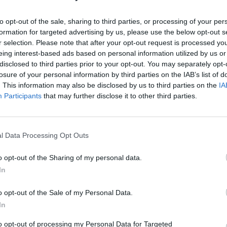
to opt-out of the sale, sharing to third parties, or processing of your per
formation for targeted advertising by us, please use the below opt-out s
 uri
na Facebook, Instagram in Youtube profilu
Muze
r selection. Please note that after your opt-out request is processed y
eing interest-based ads based on personal information utilized by us or
disclosed to third parties prior to your opt-out. You may separately opt-
losure of your personal information by third parties on the IAB’s list of
. This information may also be disclosed by us to third parties on the
IA
Participants
that may further disclose it to other third parties.
ameznik kazensko odgovoren za javno spodbujanje sovraštva, nasil
tornimi ali nezakonitimi vsebinami bodo odstranjeni.
Pravila komentir
l Data Processing Opt Outs
o opt-out of the Sharing of my personal data.
In
o opt-out of the Sale of my Personal Data.
In
to opt-out of processing my Personal Data for Targeted