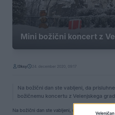
Mini božični koncert z V
l3ksy
24. december 2020, 09:17
Na božični dan ste vabljeni, da prisluh
božičnemu koncertu z Velenjskega gradu
Na božični dan ste vabljeni, da prisluhnete pra
Velenjčan