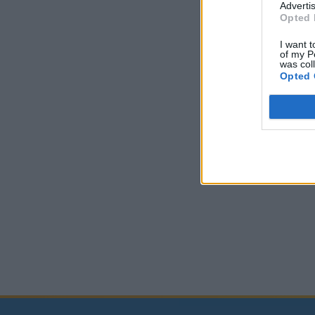
Advertis
Opted 
I want t
of my P
was col
Opted 