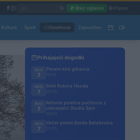
|
🎁 Brez oglasov
|
Prijava
Kultura
Šport
Osmrtnice
Zaposlitev
Prihajajoči dogodki
Pesem kita grbavca
AVG
7
18:00
Smrt Robina Hooda
AVG
7
20:30
Aktivne poletne počitnice z
AVG
ustvarjalci Studia Spin
7
08:00
Večer pesmi Đorđa Balaševića
AVG
7
20:00