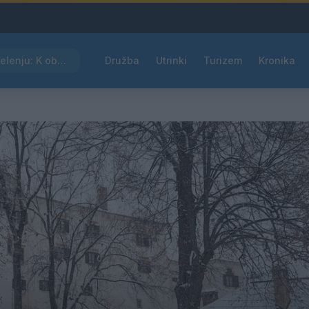
Kam čez vikend v Velenju: K obisku vabi Poletni bolšji sejem
Družba
Utrinki
Turizem
Kronika