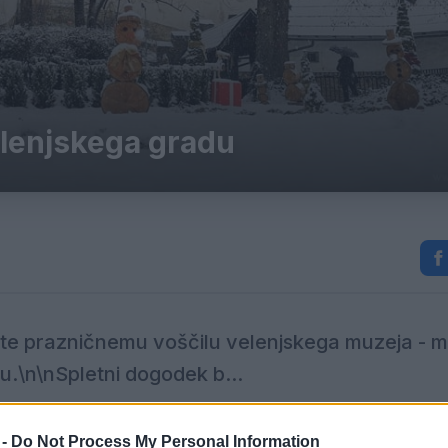
elenjskega gradu
nete prazničnemu voščilu velenjskega muzeja - m
.\n\nSpletni dogodek b...
zničnemu voščilu velenjskega muzeja -
mini božičnem
 -
Do Not Process My Personal Information