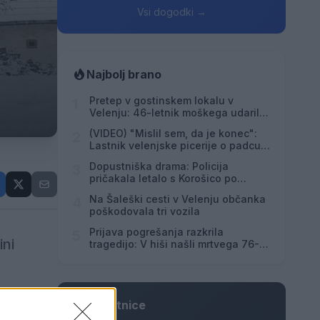
Vsi dogodki →
Najbolj brano
Pretep v gostinskem lokalu v
1
Velenju: 46-letnik moškega udaril s
steklenico in ga zabodel
(VIDEO) "Mislil sem, da je konec":
2
Lastnik velenjske picerije o padcu s
padalom na Hrvaškem
Dopustniška drama: Policija
3
pričakala letalo s Korošico po
pristanku
Na Šaleški cesti v Velenju občanka
4
poškodovala tri vozila
Prijava pogrešanja razkrila
5
ini
tragedijo: V hiši našli mrtvega 76-
letnika
Osmrtnice
u