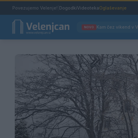
Povezujemo Velenje!
|
Dogodki
Videoteka
Oglaševanje
NOVO