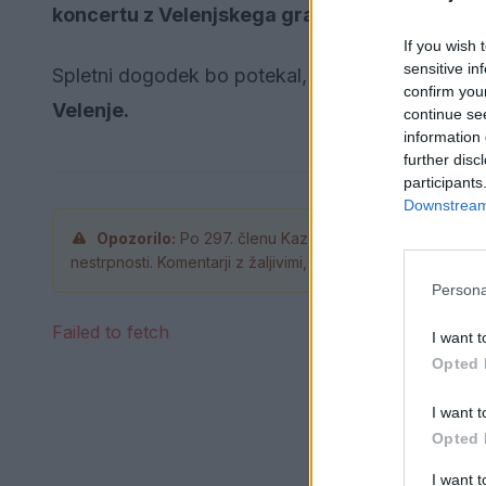
koncertu z Velenjskega gradu.
If you wish 
sensitive in
Spletni dogodek bo potekal,
25. 12. 2020, ob 18.
confirm you
Velenje.
continue se
information 
further disc
participants
Downstream 
Opozorilo:
Po 297. členu Kazenskega zakonika je pos
nestrpnosti. Komentarji z žaljivimi, rasističnimi, diskrimina
Persona
Failed to fetch
I want t
Opted 
I want t
Opted 
I want 