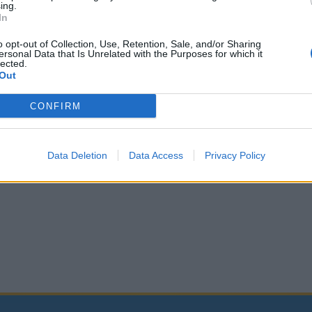
ing.
In
o opt-out of Collection, Use, Retention, Sale, and/or Sharing
ersonal Data that Is Unrelated with the Purposes for which it
lected.
Out
CONFIRM
Data Deletion
Data Access
Privacy Policy