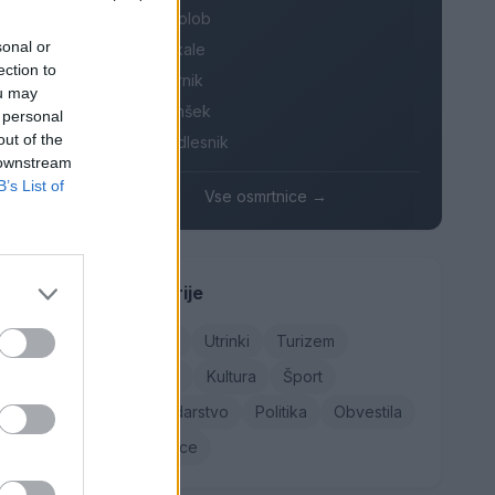
Branko Golob
sonal or
Roman Skale
ection to
ja
Ivana Mernik
ou may
Franc Penšek
 personal
out of the
Maksi Podlesnik
 downstream
B’s List of
Vse osmrtnice →
ja ali
anja →
Kategorije
Družba
Utrinki
Turizem
Kronika
Kultura
Šport
Gospodarstvo
Politika
Obvestila
Osmrtnice