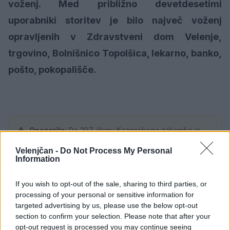
voženj. Med približno devetdesetimi
uporabniki storitev je bilo največ voženj
opravljenih v Zdravstveni dom Velenje,
trgovino, Bolnišnico Topolšica, lekarno, banko,
pošto, pokopališče.
Opozorilo:
Po 297. členu Kazenskega zakonika je
posameznik kazensko odgovoren za javno spodbujanje
Velenjčan -
Do Not Process My Personal
sovraštva, nasilja ali nestrpnosti. Komentarji z žaljivimi,
Information
rasističnimi, diskriminatornimi ali nezakonitimi vsebinami
bodo odstranjeni.
Pravila komentiranja →
If you wish to opt-out of the sale, sharing to third parties, or
processing of your personal or sensitive information for
targeted advertising by us, please use the below opt-out
Failed to fetch
section to confirm your selection. Please note that after your
opt-out request is processed you may continue seeing