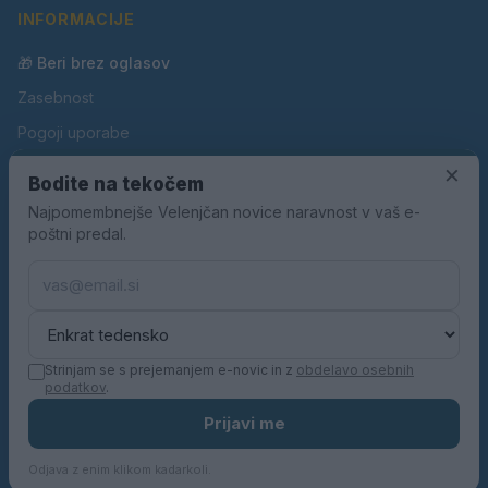
INFORMACIJE
🎁 Beri brez oglasov
Zasebnost
Pogoji uporabe
×
Piškotki
Bodite na tekočem
Oglaševanje
Najpomembnejše Velenjčan novice naravnost v vaš e-
poštni predal.
Kontakt
Pravila nagradnih iger
Pravila volilne kampanje
Strinjam se s prejemanjem e-novic in z
obdelavo osebnih
podatkov
.
© 2026 Velenjčan. Vse pravice pridržane.
Prijavi me
KN MEDIA d.o.o.
Odjava z enim klikom kadarkoli.