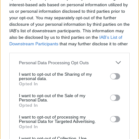
Prihajajoči dogodki
interest-based ads based on personal information utilized by
us or personal information disclosed to third parties prior to
Poletni bolšji sejem
AVG
8
your opt-out. You may separately opt-out of the further
08:00
disclosure of your personal information by third parties on the
Spider-Man: Nov dan
AVG
IAB’s list of downstream participants. This information may
8
18:00
also be disclosed by us to third parties on the
IAB’s List of
Downstream Participants
that may further disclose it to other
Fuj, gosenica!
AVG
third parties.
8
10:00
Backrooms: Brez izhoda
Personal Data Processing Opt Outs
AVG
8
21:00
I want to opt-out of the Sharing of my
personal data.
Opted In
Vsi dogodki →
I want to opt-out of the Sale of my
Personal Data.
Opted In
Najbolj brano
I want to opt-out of processing my
Personal Data for Targeted Advertising.
Pretep v gostinskem lokalu v Velenju: 46-letnik
1
Opted In
moškega udaril s steklenico in ga zabodel
(VIDEO) "Mislil sem, da je konec": Lastnik
I want to opt-out of Collection, Use,