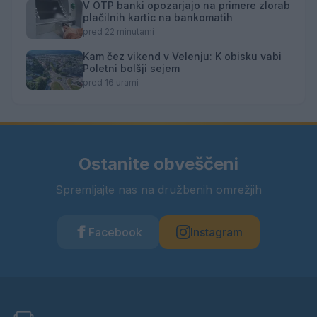
V OTP banki opozarjajo na primere zlorab
plačilnih kartic na bankomatih
pred 22 minutami
Kam čez vikend v Velenju: K obisku vabi
Poletni bolšji sejem
pred 16 urami
Ostanite obveščeni
Spremljajte nas na družbenih omrežjih
Facebook
Instagram