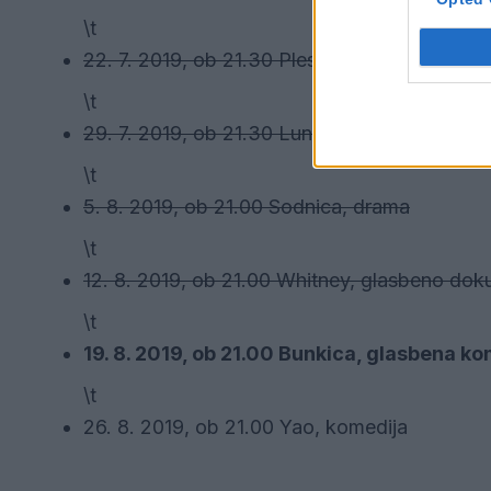
\t
22. 7. 2019, ob 21.30 Plesna terapija, roman
\t
29. 7. 2019, ob 21.30 Lunapark, drama
\t
5. 8. 2019, ob 21.00 Sodnica, drama
\t
12. 8. 2019, ob 21.00 Whitney, glasbeno dok
\t
19. 8. 2019, ob 21.00 Bunkica, glasbena k
\t
26. 8. 2019, ob 21.00 Yao, komedija