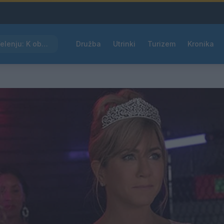
Kam čez vikend v Velenju: K obisku vabi Poletni bolšji sejem
Družba
Utrinki
Turizem
Kronika