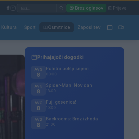
|
🎁 Brez oglasov
|
Prijava
Kultura
Šport
Osmrtnice
Zaposlitev
Prihajajoči dogodki
Poletni bolšji sejem
AVG
8
08:00
Spider-Man: Nov dan
AVG
8
18:00
Fuj, gosenica!
AVG
8
10:00
Backrooms: Brez izhoda
AVG
8
21:00