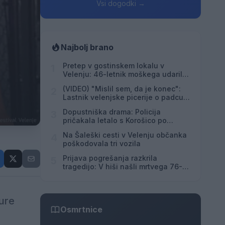
Vsi dogodki →
Najbolj brano
Pretep v gostinskem lokalu v
1
Velenju: 46-letnik moškega udaril s
steklenico in ga zabodel
(VIDEO) "Mislil sem, da je konec":
2
Lastnik velenjske picerije o padcu s
padalom na Hrvaškem
Dopustniška drama: Policija
3
pričakala letalo s Korošico po
pristanku
Na Šaleški cesti v Velenju občanka
4
poškodovala tri vozila
Prijava pogrešanja razkrila
5
tragedijo: V hiši našli mrtvega 76-
letnika
ure
Osmrtnice