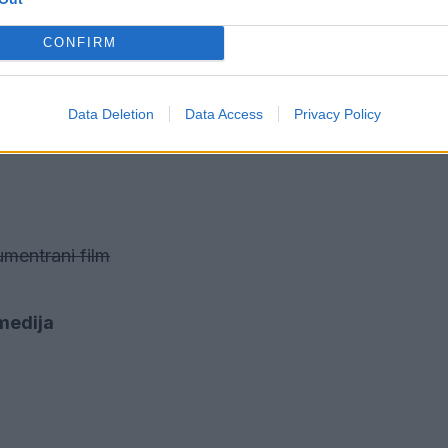
CONFIRM
tična komedija
Data Deletion
Data Access
Privacy Policy
umentrani film
omedija