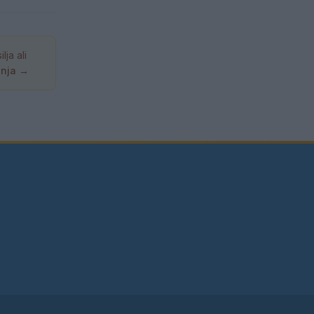
ja ali
anja →