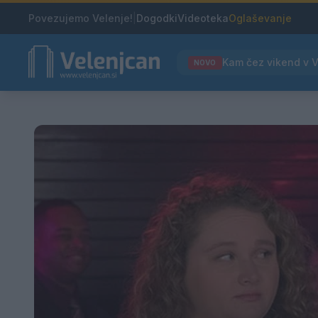
Povezujemo Velenje!
|
Dogodki
Videoteka
Oglaševanje
NOVO