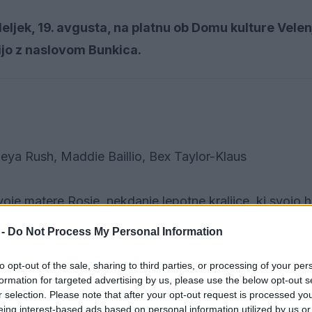
ljek, 19. avgusta, na platnu ob Domu kulture Velen
jo z naslovom Bunkica.
deya Rush, Maddie Baillio, Bex Taylor-Klaus
voje matere Rosie, nekdanje lepotne kraljice, ki svojo 
 goreče zaposlena z okrajnimi lepotnimi tekmovanji in 
 -
Do Not Process My Personal Information
azumevanja. Slednja se, naveličana životarjenja v oz
to opt-out of the sale, sharing to third parties, or processing of your per
či tekmovanja udeležiti. Ko pa njeno dejanje opogumi tu
formation for targeted advertising by us, please use the below opt-out s
bo nekoč lepotna kraljica. Willowdean nikoli ni namerava
r selection. Please note that after your opt-out request is processed y
eing interest-based ads based on personal information utilized by us or