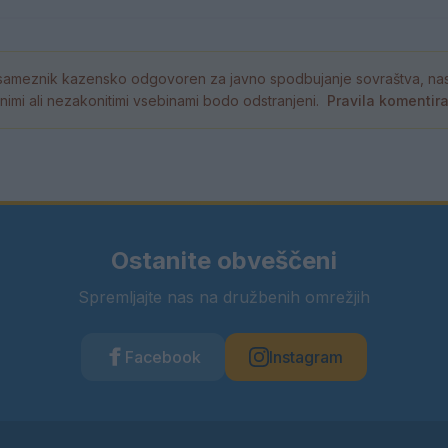
ameznik kazensko odgovoren za javno spodbujanje sovraštva, nasil
tornimi ali nezakonitimi vsebinami bodo odstranjeni.
Pravila komentir
Ostanite obveščeni
Spremljajte nas na družbenih omrežjih
Facebook
Instagram