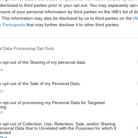
ico Hannah, ki se ne strinja s potekom lepotnih tekm
disclosed to third parties prior to your opt-out. You may separately opt-
lepotna kraljica veliko več, kot so si kdaj predstavljale.
losure of your personal information by third parties on the IAB’s list of
. This information may also be disclosed by us to third parties on the
IA
Participants
that may further disclose it to other third parties.
i Kina Velenje.
l Data Processing Opt Outs
o opt-out of the Sharing of my personal data.
In
o opt-out of the Sale of my Personal Data.
In
rni film
to opt-out of processing my Personal Data for Targeted
ing.
In
ma
o opt-out of Collection, Use, Retention, Sale, and/or Sharing
ersonal Data that Is Unrelated with the Purposes for which it
lected.
kumentarni film
Out