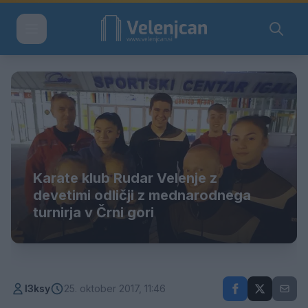
Karate klub Rudar Velenje z
devetimi odličji z mednarodnega
turnirja v Črni gori
l3ksy
25. oktober 2017, 11:46