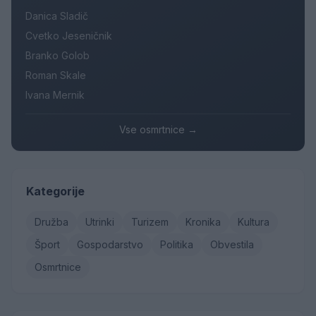
Danica Sladič
Cvetko Jeseničnik
Branko Golob
Roman Skale
Ivana Mernik
Vse osmrtnice →
Kategorije
Družba
Utrinki
Turizem
Kronika
Kultura
Šport
Gospodarstvo
Politika
Obvestila
Osmrtnice