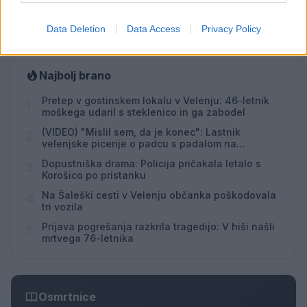
Vsi dogodki →
Data Deletion
Data Access
Privacy Policy
Najbolj brano
Pretep v gostinskem lokalu v Velenju: 46-letnik
1
moškega udaril s steklenico in ga zabodel
(VIDEO) "Mislil sem, da je konec": Lastnik
2
velenjske picerije o padcu s padalom na
Hrvaškem
Dopustniška drama: Policija pričakala letalo s
3
Korošico po pristanku
Na Šaleški cesti v Velenju občanka poškodovala
4
tri vozila
Prijava pogrešanja razkrila tragedijo: V hiši našli
5
mrtvega 76-letnika
Osmrtnice