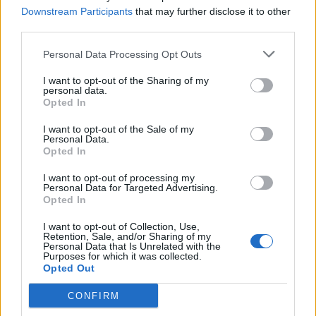
Opozorilo:
Po 297. členu Kazenskega zakonika je
Downstream Participants
that may further disclose it to other
posameznik kazensko odgovoren za javno spodbujanje
third parties.
sovraštva, nasilja ali nestrpnosti. Komentarji z žaljivimi,
rasističnimi, diskriminatornimi ali nezakonitimi vsebinami
Personal Data Processing Opt Outs
bodo odstranjeni.
Pravila komentiranja →
I want to opt-out of the Sharing of my
personal data.
Opted In
Failed to fetch
I want to opt-out of the Sale of my
Personal Data.
Prihajajoči dogodki
Opted In
Minute za šah z Nejcem
AVG
I want to opt-out of processing my
10
09:00
Personal Data for Targeted Advertising.
Opted In
Aktivne poletne počitnice
AVG
10
I want to opt-out of Collection, Use,
Retention, Sale, and/or Sharing of my
Bralni čajanki
AVG
Personal Data that Is Unrelated with the
10
09:30
Purposes for which it was collected.
Opted Out
ŠŠK RIBNO ‘26
AVG
10
CONFIRM