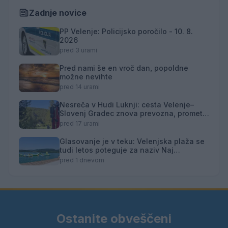
Zadnje novice
PP Velenje: Policijsko poročilo - 10. 8.
2026
pred 3 urami
Pred nami še en vroč dan, popoldne
možne nevihte
pred 14 urami
Nesreča v Hudi Luknji: cesta Velenje–
Slovenj Gradec znova prevozna, promet
izmenično enosmeren
pred 17 urami
Glasovanje je v teku: Velenjska plaža se
tudi letos poteguje za naziv Naj
kopališče
pred 1 dnevom
Ostanite obveščeni