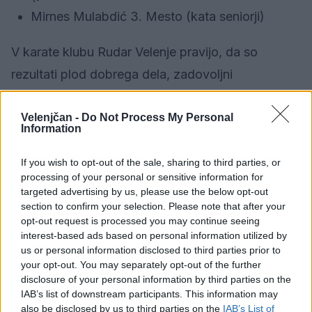
Mirnes Mulabdić 3. Mesto (kata seniorji)
V karate klubu Rudar Velenje pravijo, da so
rezultati plod dobrega dela, zadovoljni
obrazi prav vseh tekmovalcev in nasmehi na
obrazih pa so nedvomno pokazatelj, da je bil cilj v
Velenjčan -
Do Not Process My Personal
Information
črnogorskem primorju dosežen.
If you wish to opt-out of the sale, sharing to third parties, or
processing of your personal or sensitive information for
🎁
1 mesec brezplačno!
Beri brez oglasov
targeted advertising by us, please use the below opt-out
section to confirm your selection. Please note that after your
Preizkusi zdaj
opt-out request is processed you may continue seeing
interest-based ads based on personal information utilized by
us or personal information disclosed to third parties prior to
your opt-out. You may separately opt-out of the further
disclosure of your personal information by third parties on the
IAB’s list of downstream participants. This information may
also be disclosed by us to third parties on the
IAB’s List of