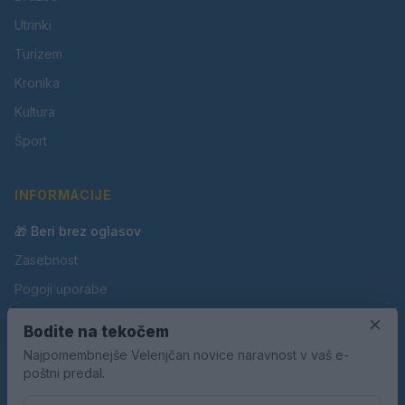
Utrinki
Turizem
Kronika
Kultura
Šport
INFORMACIJE
🎁 Beri brez oglasov
Zasebnost
Pogoji uporabe
Piškotki
×
Bodite na tekočem
Oglaševanje
Najpomembnejše Velenjčan novice naravnost v vaš e-
poštni predal.
Kontakt
Pravila nagradnih iger