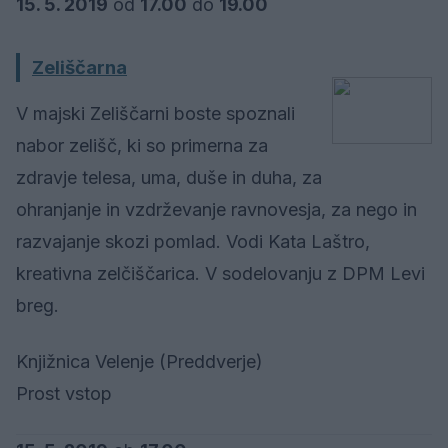
15. 5. 2019
od
17.00
do
19.00
Zeliščarna
V majski Zeliščarni boste spoznali
nabor zelišč, ki so primerna za
zdravje telesa, uma, duše in duha, za
ohranjanje in vzdrževanje ravnovesja, za nego in
razvajanje skozi pomlad. Vodi Kata Laštro,
kreativna zelčiščarica. V sodelovanju z DPM Levi
breg.
Knjižnica Velenje (Preddverje)
Prost vstop