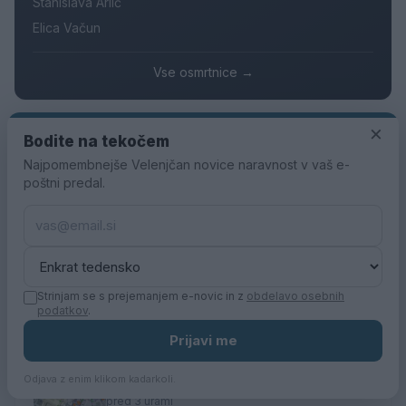
Stanislava Arlič
Elica Vačun
Vse osmrtnice →
×
Bodite na tekočem
Kategorije
Najpomembnejše Velenjčan novice naravnost v vaš e-
poštni predal.
Družba
Utrinki
Turizem
Kronika
Kultura
Šport
Gospodarstvo
Politika
Obvestila
Osmrtnice
Strinjam se s prejemanjem e-novic in z
obdelavo osebnih
podatkov
.
Zadnje novice
Prijavi me
V torek in sredo bo na Cesti talcev in
Odjava z enim klikom kadarkoli.
Partizanski cesti 12a prekinjena dobava
toplotne energije
pred 3 urami