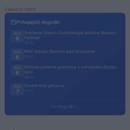
Failed to fetch
Prihajajoči dogodki
Srečanje članov Gobarskega društva Marauh
AVG
Velenje
6
18:00
Moč branja: Beremo pod krošnjami
AVG
6
19:00
Aktivne poletne počitnice z ustvarjalci Studia
AVG
Spin
6
08:00
Pesem kita grbavca
AVG
7
18:00
Vsi dogodki →