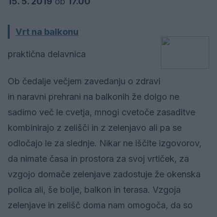
15. 5. 2019
ob
17.00
Vrt na balkonu
praktična delavnica
Ob čedalje večjem zavedanju o zdravi
in naravni prehrani na balkonih že dolgo ne
sadimo več le cvetja, mnogi cvetoče zasaditve
kombinirajo z zelišči in z zelenjavo ali pa se
odločajo le za slednje. Nikar ne iščite izgovorov,
da nimate časa in prostora za svoj vrtiček, za
vzgojo domače zelenjave zadostuje že okenska
polica ali, še bolje, balkon in terasa. Vzgoja
zelenjave in zelišč doma nam omogoča, da so