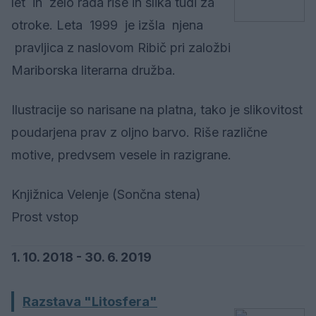
let in zelo rada riše in slika tudi za
otroke. Leta 1999 je izšla njena
pravljica z naslovom Ribič pri založbi
Mariborska literarna družba.
Ilustracije so narisane na platna, tako je slikovitost
poudarjena prav z oljno barvo. Riše različne
motive, predvsem vesele in razigrane.
Knjižnica Velenje (Sončna stena)
Prost vstop
1. 10. 2018 - 30. 6. 2019
Razstava "Litosfera"