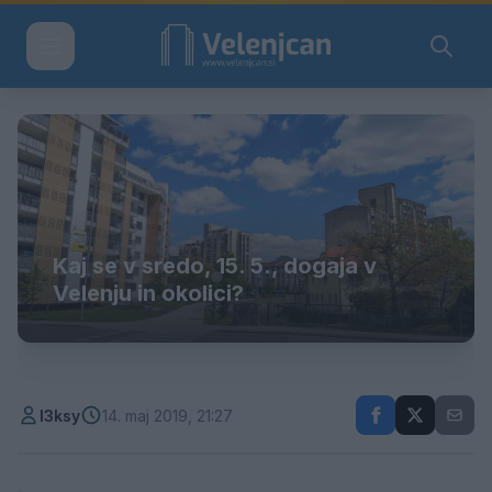
Kaj se v sredo, 15. 5., dogaja v
Velenju in okolici?
l3ksy
14. maj 2019, 21:27