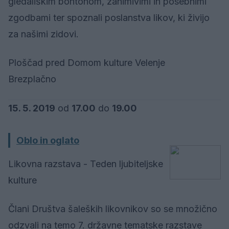
gledališkim bontonom, zanimivimi in posebnimi
zgodbami ter spoznali poslanstva likov, ki živijo
za našimi zidovi.
Ploščad pred Domom kulture Velenje
Brezplačno
15. 5. 2019
od
17.00
do
19.00
Oblo in oglato
Likovna razstava - Teden ljubiteljske
kulture
Člani Društva šaleških likovnikov so se množično
odzvali na temo 7. državne tematske razstave