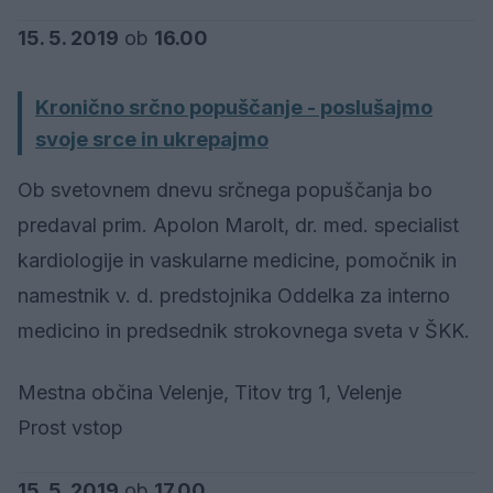
15. 5. 2019
ob
16.00
Kronično srčno popuščanje - poslušajmo
svoje srce in ukrepajmo
Ob svetovnem dnevu srčnega popuščanja bo
predaval prim. Apolon Marolt, dr. med. specialist
kardiologije in vaskularne medicine, pomočnik in
namestnik v. d. predstojnika Oddelka za interno
medicino in predsednik strokovnega sveta v ŠKK.
Mestna občina Velenje, Titov trg 1, Velenje
Prost vstop
15. 5. 2019
ob
17.00