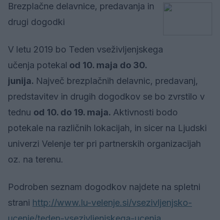
Brezplačne delavnice, predavanja in
drugi dogodki
V letu 2019 bo Teden vseživljenjskega
učenja potekal
od 10. maja do 30.
junija.
Največ brezplačnih delavnic, predavanj,
predstavitev in drugih dogodkov se bo zvrstilo v
tednu
od 10. do 19. maja.
Aktivnosti bodo
potekale na različnih lokacijah, in sicer na Ljudski
univerzi Velenje ter pri partnerskih organizacijah
oz. na terenu.
Podroben seznam dogodkov najdete na spletni
strani
http://www.lu-velenje.si/vsezivljenjsko-
ucenje/teden-vsezivljenjskega-ucenja