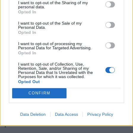
I want to opt-out of the Sharing of my
Mladim so na voljo opremljeni prostori
personal data.
Opted In
za kvalitetno druženje in igro. Poleg
tedenskih tematskih delavnic
I want to opt-out of the Sale of my
Personal Data.
(športno-rekreativnih, sprostitvenih, glasbenih,
Opted In
filmskih, kuharskih,…), organiziramo vodene
I want to opt-out of processing my
Personal Data for Targeted Advertising.
terenske ekskurzije, izlete, večdnevne tabore,
Opted In
tečaje, zanimiva predavanja, skupnostne akcije in
I want to opt-out of Collection, Use,
Retention, Sale, and/or Sharing of my
razvijamo prostovoljno delo.
Personal Data that Is Unrelated with the
Purposes for which it was collected.
Opted Out
Prost vstop
CONFIRM
10. 5 . - 30. 6. 2019
Data Deletion
Data Access
Privacy Policy
Teden vseživljenjskega učenja 2019