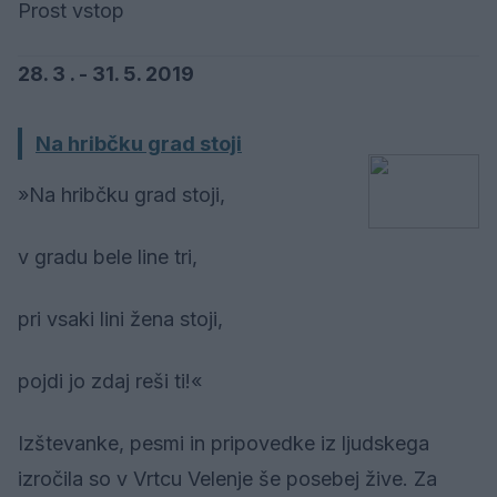
Prost vstop
28. 3 . - 31. 5. 2019
Na hribčku grad stoji
»Na hribčku grad stoji,
v gradu bele line tri,
pri vsaki lini žena stoji,
pojdi jo zdaj reši ti!«
Izštevanke, pesmi in pripovedke iz ljudskega
izročila so v Vrtcu Velenje še posebej žive. Za