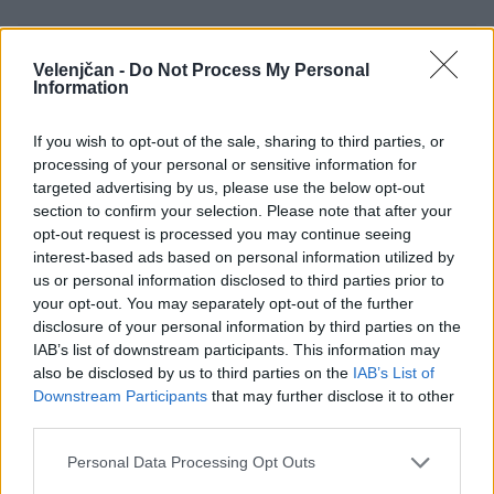
15. 5. 2019
ob
18.30
Velenjčan -
Do Not Process My Personal
Information
Kamišibaj gledališče
If you wish to opt-out of the sale, sharing to third parties, or
Pripovedovanje zgodb ob slikah.
processing of your personal or sensitive information for
targeted advertising by us, please use the below opt-out
section to confirm your selection. Please note that after your
Knjižnica OŠ Gorica
opt-out request is processed you may continue seeing
interest-based ads based on personal information utilized by
Prost vstop
us or personal information disclosed to third parties prior to
your opt-out. You may separately opt-out of the further
15. 5. 2019
od
13.00
do
20.00
,
16. 5.
disclosure of your personal information by third parties on the
IAB’s list of downstream participants. This information may
2019
od
13.00
do
20.00
also be disclosed by us to third parties on the
IAB’s List of
Downstream Participants
that may further disclose it to other
third parties.
Središče mladih in otrok Velenje: delavnice,
igre, pomoč pri učenju
Personal Data Processing Opt Outs