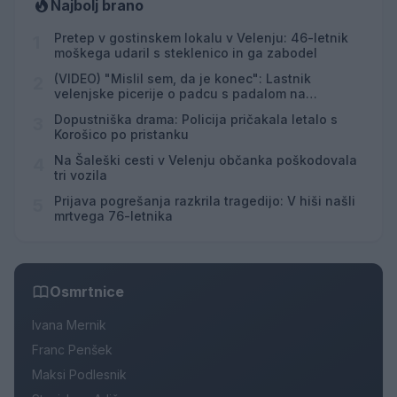
Najbolj brano
Pretep v gostinskem lokalu v Velenju: 46-letnik
1
moškega udaril s steklenico in ga zabodel
(VIDEO) "Mislil sem, da je konec": Lastnik
2
velenjske picerije o padcu s padalom na
Hrvaškem
Dopustniška drama: Policija pričakala letalo s
3
Korošico po pristanku
Na Šaleški cesti v Velenju občanka poškodovala
4
tri vozila
Prijava pogrešanja razkrila tragedijo: V hiši našli
5
mrtvega 76-letnika
Osmrtnice
Ivana Mernik
Franc Penšek
Maksi Podlesnik