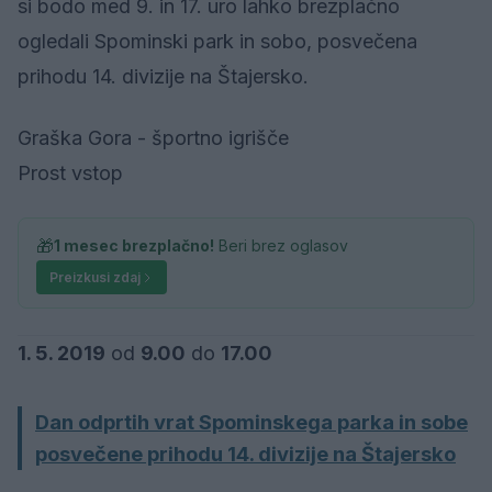
si bodo med 9. in 17. uro lahko brezplačno
ogledali Spominski park in sobo, posvečena
prihodu 14. divizije na Štajersko.
Graška Gora - športno igrišče
Prost vstop
🎁
1 mesec brezplačno!
Beri brez oglasov
Preizkusi zdaj
1. 5. 2019
od
9.00
do
17.00
Dan odprtih vrat Spominskega parka in sobe
posvečene prihodu 14. divizije na Štajersko