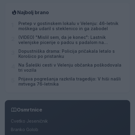
Najbolj brano
Pretep v gostinskem lokalu v Velenju: 46-letnik
1
moškega udaril s steklenico in ga zabodel
(VIDEO) "Mislil sem, da je konec": Lastnik
2
velenjske picerije o padcu s padalom na
Hrvaškem
Dopustniška drama: Policija pričakala letalo s
3
Korošico po pristanku
Na Šaleški cesti v Velenju občanka poškodovala
4
tri vozila
Prijava pogrešanja razkrila tragedijo: V hiši našli
5
mrtvega 76-letnika
Osmrtnice
Cvetko Jeseničnik
Branko Golob