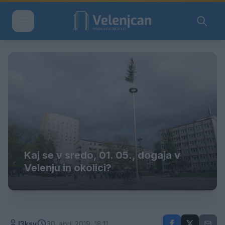
Kaj se v sredo, 01. 05., dogaja v
Velenju in okolici?
l3ksy
30. april 2019, 18:11