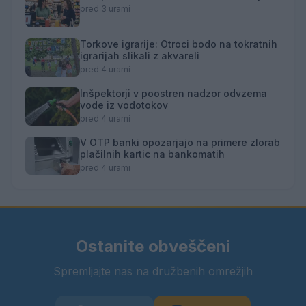
pred 3 urami
Torkove igrarije: Otroci bodo na tokratnih
igrarijah slikali z akvareli
pred 4 urami
Inšpektorji v poostren nadzor odvzema
vode iz vodotokov
pred 4 urami
V OTP banki opozarjajo na primere zlorab
plačilnih kartic na bankomatih
pred 4 urami
Ostanite obveščeni
Spremljajte nas na družbenih omrežjih