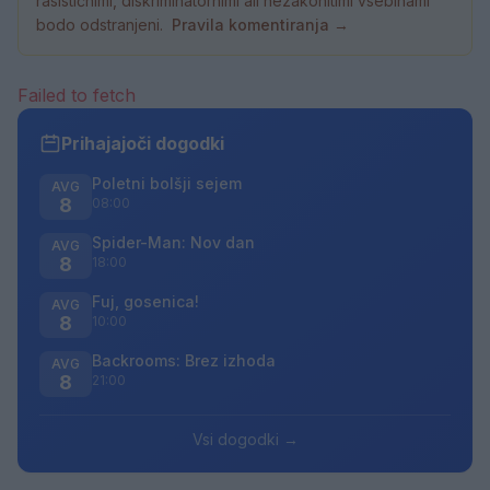
rasističnimi, diskriminatornimi ali nezakonitimi vsebinami
bodo odstranjeni.
Pravila komentiranja →
Failed to fetch
Prihajajoči dogodki
Poletni bolšji sejem
AVG
8
08:00
Spider-Man: Nov dan
AVG
8
18:00
Fuj, gosenica!
AVG
8
10:00
Backrooms: Brez izhoda
AVG
8
21:00
Vsi dogodki →