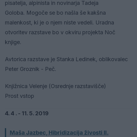
pisatelja, alpinista in novinarja Tadeja
Goloba. Mogoče se bo našla še kakšna
malenkost, ki je o njem niste vedeli. Uradna
otvoritev razstave bo v okviru projekta Noč
knjige.
Avtorica razstave je Stanka Ledinek, oblikovalec
Peter Groznik - Peč.
Knjižnica Velenje (Osrednje razstavišče)
Prost vstop
4. 4 . - 11. 5. 2019
Maša Jazbec, Hibridizacija živosti II.