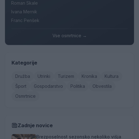
Roman Skale
Ivana Mernik
Franc Penšek
Vse osmrtnice →
Kategorije
Družba
Utrinki
Turizem
Kronika
Kultura
Šport
Gospodarstvo
Politika
Obvestila
Osmrtnice
Zadnje novice
Brezposelnost sezonsko nekoliko višja