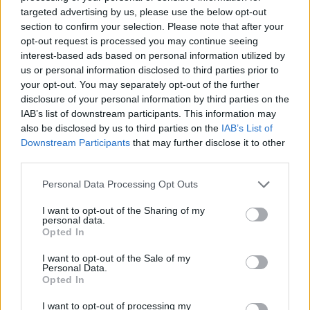
targeted advertising by us, please use the below opt-out
Knjižnica Velenje (Domoznansko razstavišče)
section to confirm your selection. Please note that after your
opt-out request is processed you may continue seeing
Prost vstop
interest-based ads based on personal information utilized by
us or personal information disclosed to third parties prior to
28. 3 . - 31. 5. 2019
your opt-out. You may separately opt-out of the further
disclosure of your personal information by third parties on the
IAB’s list of downstream participants. This information may
Na hribčku grad stoji
also be disclosed by us to third parties on the
IAB’s List of
Downstream Participants
that may further disclose it to other
third parties.
»Na hribčku grad stoji,
Personal Data Processing Opt Outs
v gradu bele line tri,
I want to opt-out of the Sharing of my
personal data.
Opted In
pri vsaki lini žena stoji,
I want to opt-out of the Sale of my
Personal Data.
pojdi jo zdaj reši ti!«
Opted In
I want to opt-out of processing my