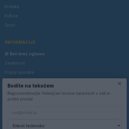
Kronika
Kultura
Šport
INFORMACIJE
🎁 Beri brez oglasov
Zasebnost
Pogoji uporabe
×
Piškotki
Bodite na tekočem
Oglaševanje
Najpomembnejše Velenjčan novice naravnost v vaš e-
poštni predal.
Kontakt
Pravila nagradnih iger
Pravila volilne kampanje