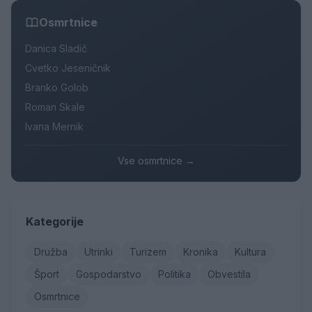
Osmrtnice
Danica Sladič
Cvetko Jeseničnik
Branko Golob
Roman Skale
Ivana Mernik
Vse osmrtnice →
Kategorije
Družba
Utrinki
Turizem
Kronika
Kultura
Šport
Gospodarstvo
Politika
Obvestila
Osmrtnice