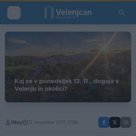
Kaj se v ponedeljek 13. 11., dogaja v
Velenju in okolici?
l3ksy
12. november 2017, 21:08