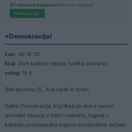
🎁
1 mesec brezplačno!
Beri brez oglasov
Preizkusi zdaj
*Demokracija!
čas:
ob 19.30
kraj:
Dom kulture Velenje (velika dvorana)
vstop:
15 €
Beli abonma (1), A la carte in izven
Satira Demokracija, ki prikazuje dve v osnovi
istovetni situaciji z istimi osebami, najprej v
kabinetu predsednika majhne socialistične dežele