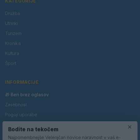
KATEGORIJE
Družba
Utrinki
Turizem
Kronika
Kultura
Šport
INFORMACIJE
🎁 Beri brez oglasov
Zasebnost
Pogoji uporabe
Piškotki
×
Bodite na tekočem
Oglaševanje
Najpomembnejše Velenjčan novice naravnost v vaš e-