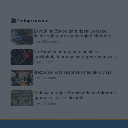
Zadnje novice
Zavod4 in Zavod za turizem Šaleške
doline vabita na voden ogled Mornove
zijalke
pred 55 minutami
Na Koroško prihaja avtomobilski
spektakel: Rohnenje motorjev, dvoboji na
progah in atraktivni Car Meet
pred 3 urami
Brezposelnost sezonsko nekoliko višja
pred 10 urami
Torkove igrarije: Otroci bodo na tokratnih
igrarijah slikali z akvareli
pred 10 urami