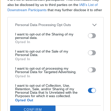
also be disclosed by us to third parties on the
IAB’s List of
Downstream Participants
that may further disclose it to other
*Mladi Karl Marks
third parties.
Personal Data Processing Opt Outs
čas:
ob 20.00
I want to opt-out of the Sharing of my
kraj:
Kino Velenje (velika dvorana)
personal data.
Opted In
vstop:
4 €
I want to opt-out of the Sale of my
Personal Data.
Filmsko gledališče (Le jeune Karl Marx)
Opted In
I want to opt-out of processing my
Zgodovinska biografska drama, 118 minut Režija:
Personal Data for Targeted Advertising.
Opted In
Raoul Peck Igrajo: August Diehl, Stefan Konarske,
I want to opt-out of Collection, Use,
Vicky Krieps, Olivier Gourmet, Hannah Steele,
Retention, Sale, and/or Sharing of my
Personal Data that Is Unrelated with the
Alexander Scheer Vstopnice: 4 EUR.
Purposes for which it was collected.
Opted Out
CONFIRM