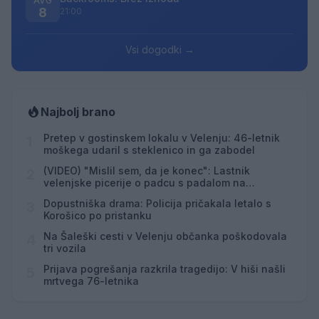
AVG
8
21:00
Vsi dogodki →
Najbolj brano
Pretep v gostinskem lokalu v Velenju: 46-letnik
1
moškega udaril s steklenico in ga zabodel
(VIDEO) "Mislil sem, da je konec": Lastnik
2
velenjske picerije o padcu s padalom na
Hrvaškem
Dopustniška drama: Policija pričakala letalo s
3
Korošico po pristanku
Na Šaleški cesti v Velenju občanka poškodovala
4
tri vozila
Prijava pogrešanja razkrila tragedijo: V hiši našli
5
mrtvega 76-letnika