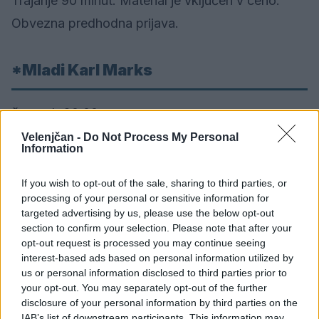
Trajanje 90 minut. Material je vključen v ceno.
Obvezna predhodna prijava.
*Mladi Karl Marks
čas:
ob 20.00
kraj:
Kino Velenje (velika dvorana)
Velenjčan -
Do Not Process My Personal
Information
vstop:
4 €
If you wish to opt-out of the sale, sharing to third parties, or
Filmsko gledališče (Le jeune Karl Marx)
processing of your personal or sensitive information for
targeted advertising by us, please use the below opt-out
section to confirm your selection. Please note that after your
Zgodovinska biografska drama, 118 minut Režija:
opt-out request is processed you may continue seeing
interest-based ads based on personal information utilized by
Raoul Peck Igrajo: August Diehl, Stefan Konarske,
us or personal information disclosed to third parties prior to
Vicky Krieps, Olivier Gourmet, Hannah Steele,
your opt-out. You may separately opt-out of the further
disclosure of your personal information by third parties on the
Alexander Scheer Vstopnice: 4 EUR.
IAB’s list of downstream participants. This information may