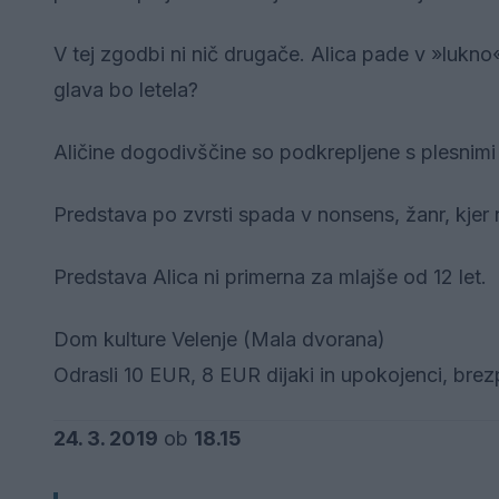
V tej zgodbi ni nič drugače. Alica pade v »lukno«, 
glava bo letela?
Aličine dogodivščine so podkrepljene s plesnimi
Predstava po zvrsti spada v nonsens, žanr, kjer n
Predstava Alica ni primerna za mlajše od 12 let.
Dom kulture Velenje (Mala dvorana)
Odrasli 10 EUR, 8 EUR dijaki in upokojenci, bre
24. 3. 2019
ob
18.15