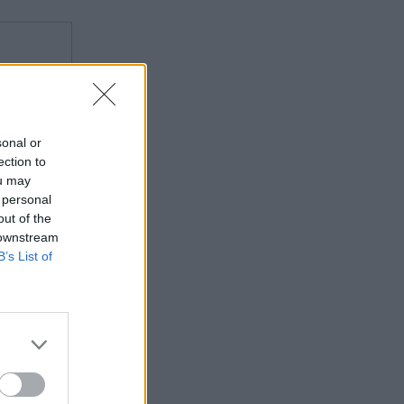
sonal or
ection to
ou may
 personal
out of the
 downstream
B’s List of