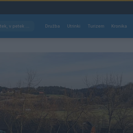
Pred nami vroč četrtek, v petek osvežitev
Družba
Utrinki
Turizem
Kronika