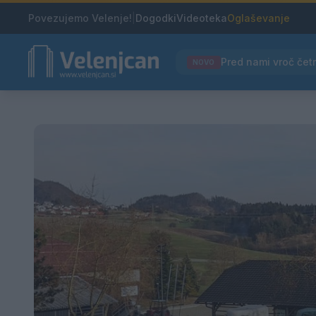
Povezujemo Velenje!
|
Dogodki
Videoteka
Oglaševanje
NOVO