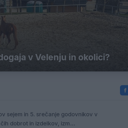
 dogaja v Velenju in okolici?
ov sejem in 5. srečanje godovnikov v
h dobrot in izdelkov, izm...