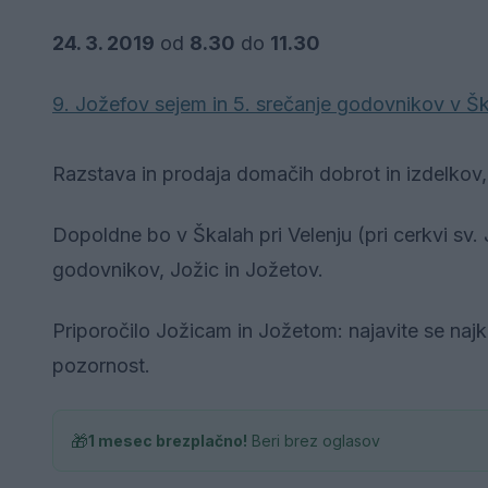
24. 3. 2019
od
8.30
do
11.30
9. Jožefov sejem in 5. srečanje godovnikov v Š
Razstava in prodaja domačih dobrot in izdelkov
Dopoldne bo v Škalah pri Velenju (pri cerkvi sv.
godovnikov, Jožic in Jožetov.
Priporočilo Jožicam in Jožetom: najavite se naj
pozornost.
🎁
1 mesec brezplačno!
Beri brez oglasov