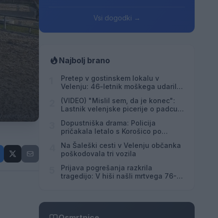
Vsi dogodki →
Najbolj brano
Pretep v gostinskem lokalu v
1
Velenju: 46-letnik moškega udaril s
steklenico in ga zabodel
(VIDEO) "Mislil sem, da je konec":
2
Lastnik velenjske picerije o padcu s
padalom na Hrvaškem
Dopustniška drama: Policija
3
pričakala letalo s Korošico po
pristanku
Na Šaleški cesti v Velenju občanka
4
poškodovala tri vozila
Prijava pogrešanja razkrila
5
tragedijo: V hiši našli mrtvega 76-
letnika
Osmrtnice