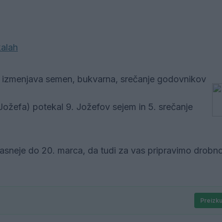
kalah
, izmenjava semen, bukvarna, srečanje godovnikov
 Jožefa) potekal 9. Jožefov sejem in 5. srečanje
kasneje do 20. marca, da tudi za vas pripravimo drobn
Preizku