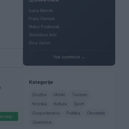
Ivana Mernik
Franc Penšek
Maksi Podlesnik
Stanislava Arlič
Elica Vačun
Vse osmrtnice →
Kategorije
o
Družba
Utrinki
Turizem
Kronika
Kultura
Šport
Gospodarstvo
Politika
Obvestila
si zdaj
Osmrtnice