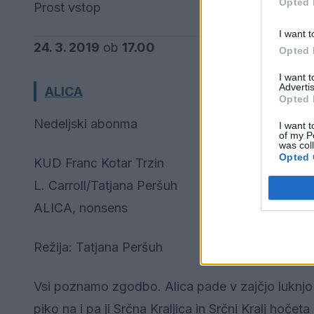
Opted 
Prost vstop
I want t
24. 3. 2019
ob
17.00
Opted 
I want 
Advertis
ALICA
Opted 
Nedeljski abonma
I want t
of my P
was col
Opted 
KUD Franc Kotar Trzin
L. Carroll/Tatjana Peršuh
ALICA, nonsens
Režija: Tatjana Peršuh
Vsi poznamo zgodbo. Alica pade v zajčjo luknjo 
piko na i pa ji Srčna Kraljica in Srčni Kralj hočet