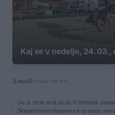
Kaj se v nedeljo, 24. 03.,
l3ksy
23. marec 2019, 18:17
24. 3. 2019 od 8.30 do 11.30\n\n9. Jožef
Škalah\n\n\n\nRazstava in prodaja domači