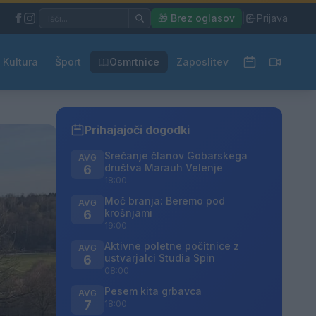
|
🎁 Brez oglasov
|
Prijava
Kultura
Šport
Osmrtnice
Zaposlitev
Prihajajoči dogodki
Srečanje članov Gobarskega
AVG
društva Marauh Velenje
6
18:00
Moč branja: Beremo pod
AVG
krošnjami
6
19:00
Aktivne poletne počitnice z
AVG
ustvarjalci Studia Spin
6
08:00
Pesem kita grbavca
AVG
7
18:00