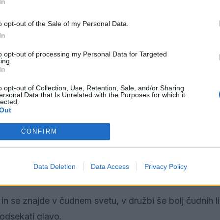
In
o opt-out of the Sale of my Personal Data.
In
to opt-out of processing my Personal Data for Targeted
ing.
In
o opt-out of Collection, Use, Retention, Sale, and/or Sharing
ersonal Data that Is Unrelated with the Purposes for which it
lected.
Out
CONFIRM
Data Deletion
Data Access
Privacy Policy
in se znajde v čudnem svetu, v družbi še bolj čudnih l
a odsekati glavo.