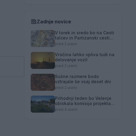
Zadnje novice
V torek in sredo bo na Cesti
talcev in Partizanski cesti
12a prekinjena dobava
pred 2 urami
toplotne energije
Vročina lahko vpliva tudi na
delovanje vozil
pred 2 urami
Sušne razmere bodo
vztrajale še vsaj deset dni
pred 2 urami
Prihodnji teden bo Velenje
obiskala komisija projekta
Moja dežela – znak
pred 4 urami
gostoljubnosti