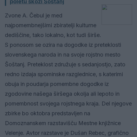
poletu skozi Šoštanj
Zvone A. Čebul je med
najpomembnejšimi zbiratelji kulturne
dediščine, tako lokalno, kot tudi širše.
S ponosom se ozira na dogodke iz preteklosti
slovenskega naroda in na svoje rojstno mesto
Šoštanj. Preteklost združuje s sedanjostjo, zato
redno izdaja spominske razglednice, s katerimi
obuja in poudarja pomembne dogodke iz
zgodovine našega širšega okolja ali lepoto in
pomembnost svojega rojstnega kraja. Del njegove
zbirke bo oktobra predstavljen na
Domoznanskem razstavišču Mestne knjižnice
Velenje. Avtor razstave je Dušan Rebec, grafično