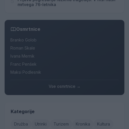
5
mrtvega 76-letnika
Osmrtnice
Branko Golob
Roman Skale
Ivana Mernik
Franc Penšek
Maksi Podlesnik
Vse osmrtnice →
Kategorije
Družba
Utrinki
Turizem
Kronika
Kultura