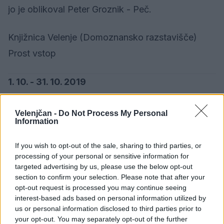
jo je oblikoval Peter Groznik - Peč.
Knjižnica Velenje (Domoznansko razstavišče)
Prost vstop
1. 10. - 31. 10. 2019
Razstava Bralka meseca
Velenjčan -
Do Not Process My Personal
Information
Oktobrska bralka meseca je naša
If you wish to opt-out of the sale, sharing to third parties, or
zvesta bralka Simona Valoh. Simona
processing of your personal or sensitive information for
targeted advertising by us, please use the below opt-out
ima rada dobre zgodbe, zato so
section to confirm your selection. Please note that after your
knjige njene prijateljice že od otroštva. Pravi, da
opt-out request is processed you may continue seeing
interest-based ads based on personal information utilized by
se ob branju sprosti in odpotuje v svet domišljije.
us or personal information disclosed to third parties prior to
Del knjig, ki so se je dotaknile, bo predstavila v
your opt-out. You may separately opt-out of the further