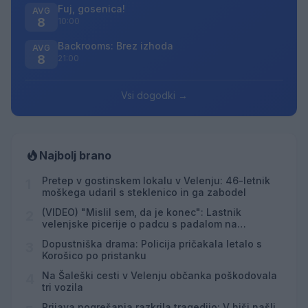
Fuj, gosenica!
AVG
8
10:00
Backrooms: Brez izhoda
AVG
8
21:00
Vsi dogodki →
Najbolj brano
Pretep v gostinskem lokalu v Velenju: 46-letnik
1
moškega udaril s steklenico in ga zabodel
(VIDEO) "Mislil sem, da je konec": Lastnik
2
velenjske picerije o padcu s padalom na
Hrvaškem
Dopustniška drama: Policija pričakala letalo s
3
Korošico po pristanku
Na Šaleški cesti v Velenju občanka poškodovala
4
tri vozila
Prijava pogrešanja razkrila tragedijo: V hiši našli