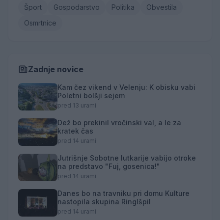
Šport
Gospodarstvo
Politika
Obvestila
Osmrtnice
Zadnje novice
Kam čez vikend v Velenju: K obisku vabi
Poletni bolšji sejem
pred 13 urami
Dež bo prekinil vročinski val, a le za
kratek čas
pred 14 urami
Jutrišnje Sobotne lutkarije vabijo otroke
na predstavo "Fuj, gosenica!"
pred 14 urami
Danes bo na travniku pri domu Kulture
nastopila skupina Ringlšpil
pred 14 urami