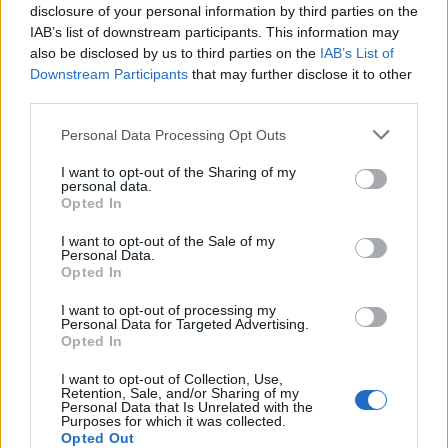
disclosure of your personal information by third parties on the
oktobrskih Steklenih dvojčkih.
IAB’s list of downstream participants. This information may
also be disclosed by us to third parties on the
IAB’s List of
Razstavo je pripravila Stanka Ledinek.
Downstream Participants
that may further disclose it to other
third parties.
Knjižnica Velenje (Steklena dvojčka)
Personal Data Processing Opt Outs
Prost vstop
I want to opt-out of the Sharing of my
personal data.
Opted In
1. 10. - 31. 10. 2019
I want to opt-out of the Sale of my
Personal Data.
Opted In
Fotografska razstava Irena Mrak: Živeti
gore
I want to opt-out of processing my
Personal Data for Targeted Advertising.
Opted In
Avtorica fotografij dr. Irena Mrak je
I want to opt-out of Collection, Use,
raziskovalka, profesorica na VŠVO,
Retention, Sale, and/or Sharing of my
Personal Data that Is Unrelated with the
alpinistka. V poklicnem in zasebnem
Purposes for which it was collected.
Opted Out