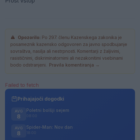
Prost vstop
Opozorilo:
Po 297. členu Kazenskega zakonika je
posameznik kazensko odgovoren za javno spodbujanje
sovraštva, nasilja ali nestrpnosti. Komentarji z žaljivimi,
rasističnimi, diskriminatornimi ali nezakonitimi vsebinami
bodo odstranjeni.
Pravila komentiranja →
Failed to fetch
Prihajajoči dogodki
Poletni bolšji sejem
AVG
8
08:00
Spider-Man: Nov dan
AVG
8
18:00