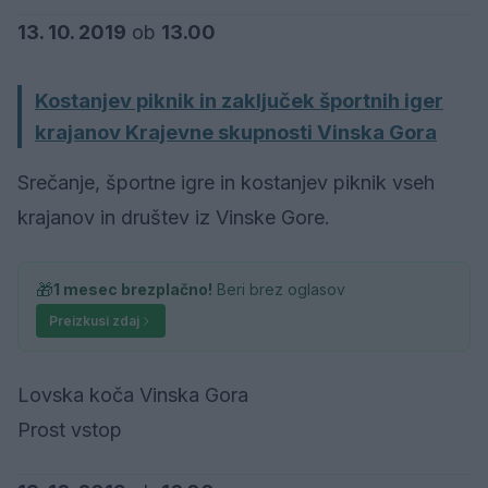
13. 10. 2019
ob
13.00
Kostanjev piknik in zaključek športnih iger
krajanov Krajevne skupnosti Vinska Gora
Srečanje, športne igre in kostanjev piknik vseh
krajanov in društev iz Vinske Gore.
🎁
1 mesec brezplačno!
Beri brez oglasov
Preizkusi zdaj
Lovska koča Vinska Gora
Prost vstop