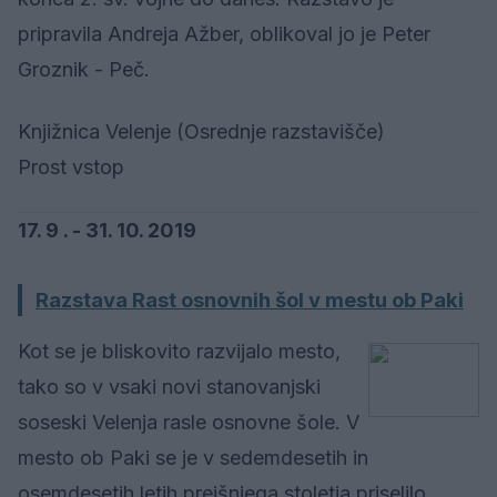
pripravila Andreja Ažber, oblikoval jo je Peter
Groznik - Peč.
Knjižnica Velenje (Osrednje razstavišče)
Prost vstop
17. 9 . - 31. 10. 2019
Razstava Rast osnovnih šol v mestu ob Paki
Kot se je bliskovito razvijalo mesto,
tako so v vsaki novi stanovanjski
soseski Velenja rasle osnovne šole. V
mesto ob Paki se je v sedemdesetih in
osemdesetih letih prejšnjega stoletja priselilo