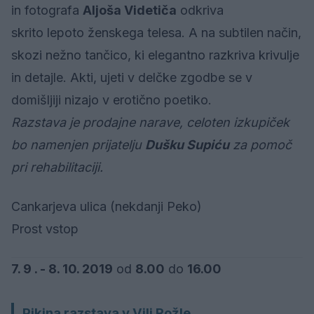
in fotografa
Aljoša Videtiča
odkriva
skrito lepoto ženskega telesa. A na subtilen način,
skozi nežno tančico, ki elegantno razkriva krivulje
in detajle. Akti, ujeti v delčke zgodbe se v
domišljiji nizajo v erotično poetiko.
Razstava je prodajne narave, celoten izkupiček
bo namenjen prijatelju
Dušku Supiću
za pomoč
pri rehabilitaciji.
Cankarjeva ulica (nekdanji Peko)
Prost vstop
7. 9 . - 8. 10. 2019
od
8.00
do
16.00
Pikina razstava v Vili Rožle