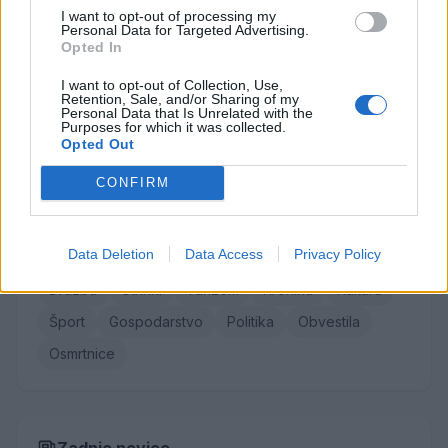
I want to opt-out of processing my
Ivana Mernik
Personal Data for Targeted Advertising.
Opted In
Franc Penšek
Maksi Podlesnik
I want to opt-out of Collection, Use,
Retention, Sale, and/or Sharing of my
Stanislava Arlič
Personal Data that Is Unrelated with the
Purposes for which it was collected.
Opted Out
Vse osmrtnice →
CONFIRM
Kategorije
Data Deletion
Data Access
Privacy Policy
Družba
Utrinki
Turizem
Kronika
Kultura
Šport
Gospodarstvo
Politika
Obvestila
Osmrtnice
Zadnje novice