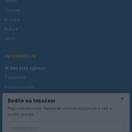
Utrinki
Turizem
Kronika
Kultura
Šport
INFORMACIJE
🎁 Beri brez oglasov
Zasebnost
Pogoji uporabe
Piškotki
×
Bodite na tekočem
Oglaševanje
Najpomembnejše Velenjčan novice naravnost v vaš e-
poštni predal.
Kontakt
Pravila nagradnih iger