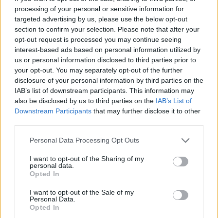
processing of your personal or sensitive information for
targeted advertising by us, please use the below opt-out
section to confirm your selection. Please note that after your
opt-out request is processed you may continue seeing
Najbolj brano
interest-based ads based on personal information utilized by
Pretep v gostinskem lokalu v Velenju: 46-letnik
us or personal information disclosed to third parties prior to
1
moškega udaril s steklenico in ga zabodel
your opt-out. You may separately opt-out of the further
disclosure of your personal information by third parties on the
(VIDEO) "Mislil sem, da je konec": Lastnik
2
velenjske picerije o padcu s padalom na
IAB’s list of downstream participants. This information may
Hrvaškem
also be disclosed by us to third parties on the
IAB’s List of
Dopustniška drama: Policija pričakala letalo s
3
Downstream Participants
that may further disclose it to other
Korošico po pristanku
third parties.
Na Šaleški cesti v Velenju občanka poškodovala
4
tri vozila
Personal Data Processing Opt Outs
Prijava pogrešanja razkrila tragedijo: V hiši našli
5
mrtvega 76-letnika
I want to opt-out of the Sharing of my
personal data.
Opted In
I want to opt-out of the Sale of my
Osmrtnice
Personal Data.
Opted In
Roman Skale