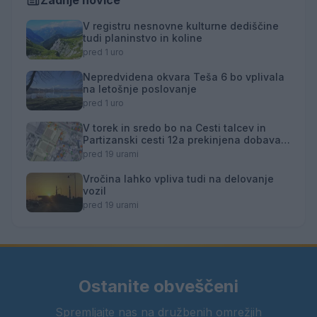
V registru nesnovne kulturne dediščine
tudi planinstvo in koline
pred 1 uro
Nepredvidena okvara Teša 6 bo vplivala
na letošnje poslovanje
pred 1 uro
V torek in sredo bo na Cesti talcev in
Partizanski cesti 12a prekinjena dobava
toplotne energije
pred 19 urami
Vročina lahko vpliva tudi na delovanje
vozil
pred 19 urami
Ostanite obveščeni
Spremljajte nas na družbenih omrežjih