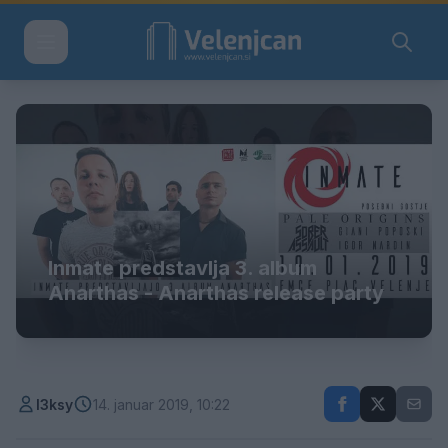
Inmate predstavlja 3. album
Anarthas - Anarthas release party
l3ksy
14. januar 2019, 10:22