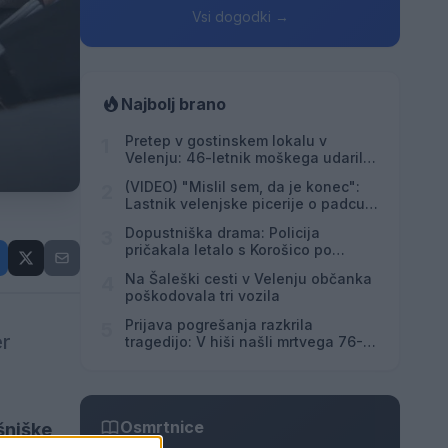
Vsi dogodki →
Najbolj brano
Pretep v gostinskem lokalu v
1
Velenju: 46-letnik moškega udaril s
steklenico in ga zabodel
(VIDEO) "Mislil sem, da je konec":
2
Lastnik velenjske picerije o padcu s
padalom na Hrvaškem
Dopustniška drama: Policija
3
pričakala letalo s Korošico po
pristanku
Na Šaleški cesti v Velenju občanka
4
poškodovala tri vozila
Prijava pogrešanja razkrila
5
er
tragedijo: V hiši našli mrtvega 76-
letnika
Osmrtnice
šniške