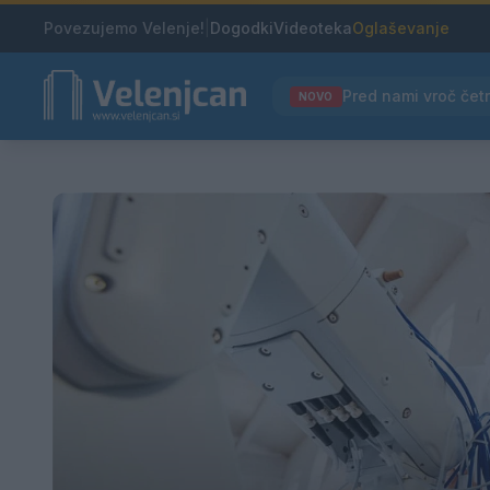
Povezujemo Velenje!
|
Dogodki
Videoteka
Oglaševanje
NOVO