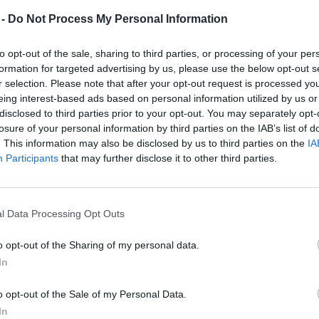
rstilo med 10 vodilnih kitajskih blagovnih znamk z
 -
Do Not Process My Personal Information
, vodilna svetovna družba na področju zbiranja pod
oročilo »Top 50 BrandZ Chinese Global Brand Builde
to opt-out of the sale, sharing to third parties, or processing of your per
formation for targeted advertising by us, please use the below opt-out s
jših kitajskih znamk.
r selection. Please note that after your opt-out request is processed y
eing interest-based ads based on personal information utilized by us or
disclosed to third parties prior to your opt-out. You may separately opt-
o priznanje za kitajske blagovne znamke, ki že več let
losure of your personal information by third parties on the IAB’s list of
ense se je znova uvrstila v prvo deseterico najbolj vpli
. This information may also be disclosed by us to third parties on the
IA
Participants
that may further disclose it to other third parties.
rav tako pa jo poročilo uvršča tudi med deset najpome
os snovalci v poročilo umestili prvič. Obenem Hisense 
injskih aparatov.
l Data Processing Opt Outs
o opt-out of the Sharing of my personal data.
ovnih znamk
In
lagovnimi znamkami, ki so orale ledino na globalnem tr
o opt-out of the Sale of my Personal Data.
amk, med drugim tudi svetovno priznane znamke
Hisen
In