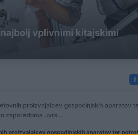
ajbolj vplivnimi kitajskimi
svetovnih proizvajalcev gospodinjskih aparatov t
eto zaporedoma uvrs...
vnih proizvajalcev gospodinjskih aparatov ter potro