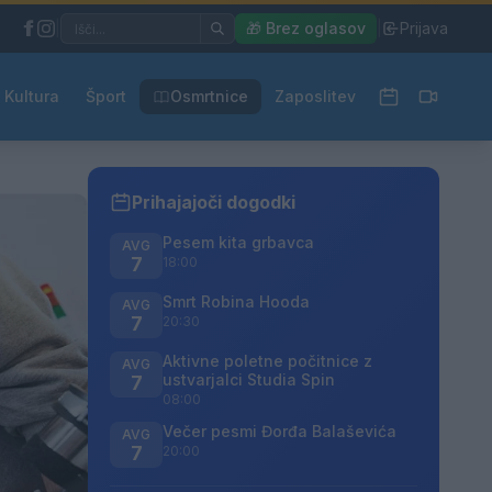
|
🎁 Brez oglasov
|
Prijava
Kultura
Šport
Osmrtnice
Zaposlitev
Prihajajoči dogodki
Pesem kita grbavca
AVG
7
18:00
Smrt Robina Hooda
AVG
7
20:30
Aktivne poletne počitnice z
AVG
ustvarjalci Studia Spin
7
08:00
Večer pesmi Đorđa Balaševića
AVG
7
20:00