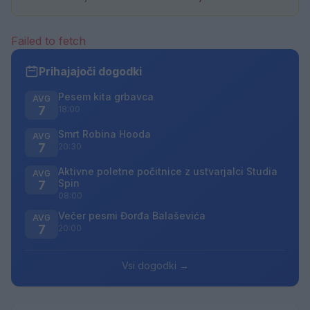
Failed to fetch
Prihajajoči dogodki
Pesem kita grbavca
AVG
7
18:00
Smrt Robina Hooda
AVG
7
20:30
Aktivne poletne počitnice z ustvarjalci Studia
AVG
Spin
7
08:00
Večer pesmi Đorđa Balaševića
AVG
7
20:00
Vsi dogodki →