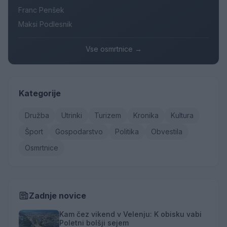
Franc Penšek
Maksi Podlesnik
Vse osmrtnice →
Kategorije
Družba
Utrinki
Turizem
Kronika
Kultura
Šport
Gospodarstvo
Politika
Obvestila
Osmrtnice
Zadnje novice
Kam čez vikend v Velenju: K obisku vabi
Poletni bolšji sejem