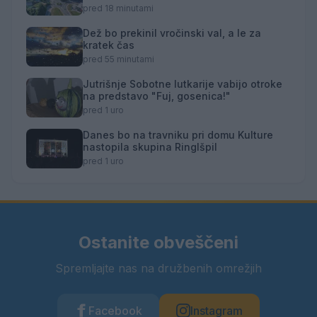
pred 18 minutami
Dež bo prekinil vročinski val, a le za
kratek čas
pred 55 minutami
Jutrišnje Sobotne lutkarije vabijo otroke
na predstavo "Fuj, gosenica!"
pred 1 uro
Danes bo na travniku pri domu Kulture
nastopila skupina Ringlšpil
pred 1 uro
Ostanite obveščeni
Spremljajte nas na družbenih omrežjih
Facebook
Instagram