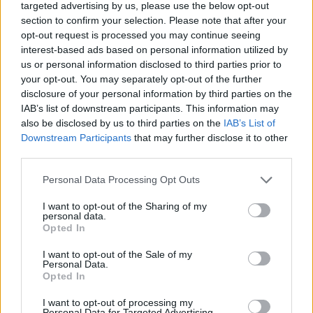
targeted advertising by us, please use the below opt-out
čase občinstvo zabavali v Rdeči dvorani v
section to confirm your selection. Please note that after your
soboto, 8. decembra, in že tradicionalni božično
opt-out request is processed you may continue seeing
interest-based ads based on personal information utilized by
novoletni žur zasedbe Šank Rock – letos skupaj s
us or personal information disclosed to third parties prior to
skupinami MI2, Bohem in Kobra band – v soboto,
your opt-out. You may separately opt-out of the further
disclosure of your personal information by third parties on the
22., v Rdeči dvorani.
IAB’s list of downstream participants. This information may
also be disclosed by us to third parties on the
IAB’s List of
Dedek Mraz bo otroke na Titovem trgu s skupino
Downstream Participants
that may further disclose it to other
third parties.
Čuki pozdravil v četrtek, 13. decembra, na
Personal Data Processing Opt Outs
Velenjski grad pa bo ob nedeljskih dopoldnevih
vabil pravljično-ustvarjalni cikel Babica
I want to opt-out of the Sharing of my
personal data.
pripoveduje. Grajsko okolje se je že obdalo z
Opted In
okrašenimi smrečicami in novoletnimi
I want to opt-out of the Sale of my
Personal Data.
voščilnicami, družine čaka praznična
Opted In
dogodivščina Odkleni grad, odkrij grajski zaklad!,
I want to opt-out of processing my
Personal Data for Targeted Advertising.