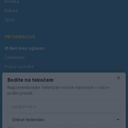
Kronika
Kultura
Šport
INFORMACIJE
🎁 Beri brez oglasov
Zasebnost
Pogoji uporabe
Piškotki
×
Bodite na tekočem
Oglaševanje
Najpomembnejše Velenjčan novice naravnost v vaš e-
poštni predal.
Kontakt
Pravila nagradnih iger
Pravila volilne kampanje