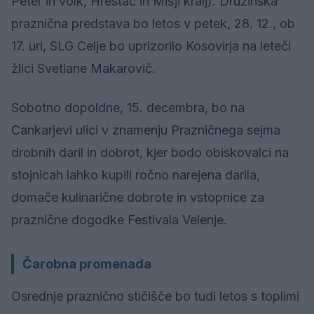
Peter in volk, Hrestač in Mišji kralj). Družinska
praznična predstava bo letos v petek, 28. 12., ob
17. uri, SLG Celje bo uprizorilo Kosovirja na leteči
žlici Svetlane Makarovič.
Sobotno dopoldne, 15. decembra, bo na
Cankarjevi ulici v znamenju Prazničnega sejma
drobnih daril in dobrot, kjer bodo obiskovalci na
stojnicah lahko kupili ročno narejena darila,
domače kulinarične dobrote in vstopnice za
praznične dogodke Festivala Velenje.
Čarobna promenada
Osrednje praznično stičišče bo tudi letos s toplimi