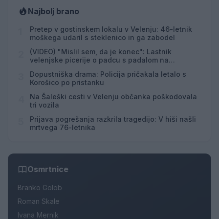
Najbolj brano
Pretep v gostinskem lokalu v Velenju: 46-letnik
1
moškega udaril s steklenico in ga zabodel
(VIDEO) "Mislil sem, da je konec": Lastnik
2
velenjske picerije o padcu s padalom na
Hrvaškem
Dopustniška drama: Policija pričakala letalo s
3
Korošico po pristanku
Na Šaleški cesti v Velenju občanka poškodovala
4
tri vozila
Prijava pogrešanja razkrila tragedijo: V hiši našli
5
mrtvega 76-letnika
Osmrtnice
Branko Golob
Roman Skale
Ivana Mernik