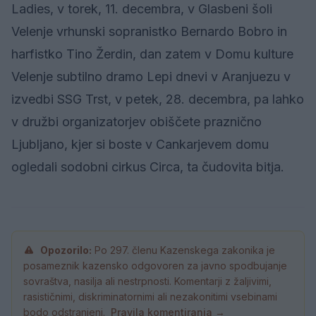
Ladies, v torek, 11. decembra, v Glasbeni šoli
Velenje vrhunski sopranistko Bernardo Bobro in
harfistko Tino Žerdin, dan zatem v Domu kulture
Velenje subtilno dramo Lepi dnevi v Aranjuezu v
izvedbi SSG Trst, v petek, 28. decembra, pa lahko
v družbi organizatorjev obiščete praznično
Ljubljano, kjer si boste v Cankarjevem domu
ogledali sodobni cirkus Circa, ta čudovita bitja.
Opozorilo:
Po 297. členu Kazenskega zakonika je
posameznik kazensko odgovoren za javno spodbujanje
sovraštva, nasilja ali nestrpnosti. Komentarji z žaljivimi,
rasističnimi, diskriminatornimi ali nezakonitimi vsebinami
bodo odstranjeni.
Pravila komentiranja →