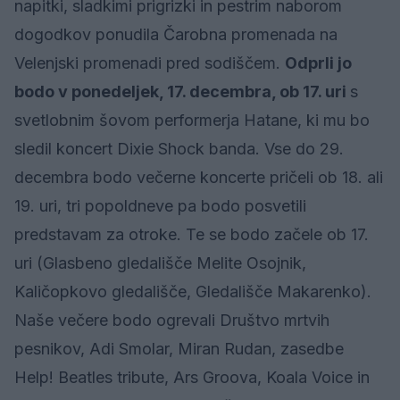
napitki, sladkimi prigrizki in pestrim naborom
dogodkov ponudila Čarobna promenada na
Velenjski promenadi pred sodiščem.
Odprli jo
bodo v ponedeljek, 17. decembra, ob 17. uri
s
svetlobnim šovom performerja Hatane, ki mu bo
sledil koncert Dixie Shock banda. Vse do 29.
decembra bodo večerne koncerte pričeli ob 18. ali
19. uri, tri popoldneve pa bodo posvetili
predstavam za otroke. Te se bodo začele ob 17.
uri (Glasbeno gledališče Melite Osojnik,
Kaličopkovo gledališče, Gledališče Makarenko).
Naše večere bodo ogrevali Društvo mrtvih
pesnikov, Adi Smolar, Miran Rudan, zasedbe
Help! Beatles tribute, Ars Groova, Koala Voice in