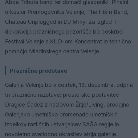
Abba Tribute band ter domači glasbeniki: Pihalni
orkester Premogovnika Velenje, The Hiš'n Band,
Chateau Unplugged in DJ Mrky. Za izgled in
dekoracijo prazničnega prizorišča bo poskrbel
Festival Velenje s KUD-om Koncentrat in tehnično
pomočjo Mladinskega centra Velenje.
Praznične predstave
Galerija Velenje bo v četrtek, 13. decembra, odprla
tri praznične razstave: prostorsko postavitev
Dragice Čadež z naslovom Žitje/Living, prodajno
Galerijsko umetniško promenado umetniških
izdelkov različnih ustvarjalcev SAŠA regije in
novoletno svetlobno okrasitev atrija galerije.