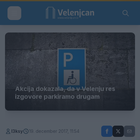
Akcija dokazala, da v Velenju res
izgovore parkiramo drugam
l3ksy
19. december 2017, 11:54