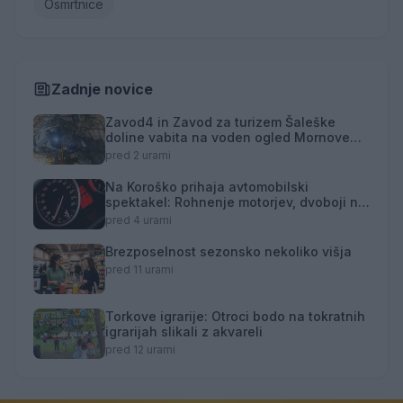
Osmrtnice
Zadnje novice
Zavod4 in Zavod za turizem Šaleške
doline vabita na voden ogled Mornove
zijalke
pred 2 urami
Na Koroško prihaja avtomobilski
spektakel: Rohnenje motorjev, dvoboji na
progah in atraktivni Car Meet
pred 4 urami
Brezposelnost sezonsko nekoliko višja
pred 11 urami
Torkove igrarije: Otroci bodo na tokratnih
igrarijah slikali z akvareli
pred 12 urami