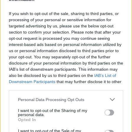
Backrooms: Brez izhoda
AVG
8
21:00
If you wish to opt-out of the sale, sharing to third parties, or
processing of your personal or sensitive information for
targeted advertising by us, please use the below opt-out
Vsi dogodki →
section to confirm your selection. Please note that after your
opt-out request is processed you may continue seeing
interest-based ads based on personal information utilized by
us or personal information disclosed to third parties prior to
Najbolj brano
your opt-out. You may separately opt-out of the further
disclosure of your personal information by third parties on the
Pretep v gostinskem lokalu v Velenju: 46-letnik
1
IAB’s list of downstream participants. This information may
moškega udaril s steklenico in ga zabodel
also be disclosed by us to third parties on the
IAB’s List of
(VIDEO) "Mislil sem, da je konec": Lastnik
2
Downstream Participants
that may further disclose it to other
velenjske picerije o padcu s padalom na
third parties.
Hrvaškem
Dopustniška drama: Policija pričakala letalo s
3
Korošico po pristanku
Personal Data Processing Opt Outs
Na Šaleški cesti v Velenju občanka poškodovala
4
tri vozila
I want to opt-out of the Sharing of my
personal data.
Prijava pogrešanja razkrila tragedijo: V hiši našli
5
Opted In
mrtvega 76-letnika
I want to opt-out of the Sale of my