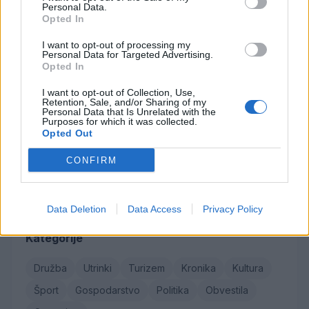
Personal Data.
Opted In
Osmrtnice
I want to opt-out of processing my
Personal Data for Targeted Advertising.
Danica Sladič
Opted In
Cvetko Jeseničnik
I want to opt-out of Collection, Use,
Retention, Sale, and/or Sharing of my
Branko Golob
Personal Data that Is Unrelated with the
Purposes for which it was collected.
Roman Skale
Opted Out
Ivana Mernik
CONFIRM
Vse osmrtnice →
Data Deletion
Data Access
Privacy Policy
Kategorije
Družba
Utrinki
Turizem
Kronika
Kultura
Šport
Gospodarstvo
Politika
Obvestila