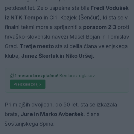
petdeset let. Zelo uspešna sta bila
Fredi Vodušek
iz NTK Tempo
in Ciril Kozjek (Šenčur), ki sta se v
finalni tekmi morala sprijazniti s
porazom 2:3
proti
hrvaško-slovenski navezi Masel Bojan in Tomislav
Grad.
Tretje mesto
sta si delila člana velenjskega
kluba,
Janez Škerlak
in
Niko Uršej.
🎁
1 mesec brezplačno!
Beri brez oglasov
Preizkusi zdaj
Pri mlajših dvojicah, do 50 let, sta se izkazala
brata,
Jure in Marko Avberšek
, člana
šoštanjskega Spina.