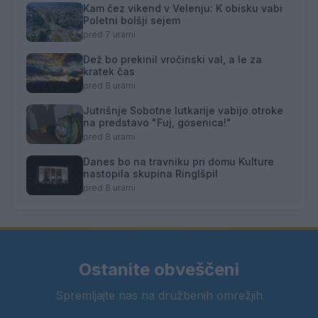
Kam čez vikend v Velenju: K obisku vabi
Poletni bolšji sejem
pred 7 urami
Dež bo prekinil vročinski val, a le za
kratek čas
pred 8 urami
Jutrišnje Sobotne lutkarije vabijo otroke
na predstavo "Fuj, gosenica!"
pred 8 urami
Danes bo na travniku pri domu Kulture
nastopila skupina Ringlšpil
pred 8 urami
Ostanite obveščeni
Spremljajte nas na družbenih omrežjih