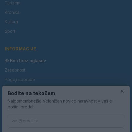
Turizem
Kronika
Kultura
Šport
INFORMACIJE
🎁 Beri brez oglasov
Zasebnost
Pogoji uporabe
×
Piškotki
Bodite na tekočem
Oglaševanje
Najpomembnejše Velenjčan novice naravnost v vaš e-
poštni predal.
Kontakt
Pravila nagradnih iger
Pravila volilne kampanje