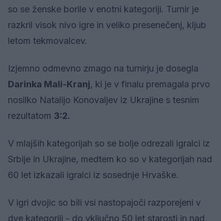
so se ženske borile v enotni kategoriji. Turnir je
razkril visok nivo igre in veliko presenečenj, kljub
letom tekmovalcev.
Izjemno odmevno zmago na turnirju je dosegla
Darinka Mali-Kranj
, ki je v finalu premagala prvo
nosilko Natalijo Konovaljev iz Ukrajine s tesnim
rezultatom
3:2.
V mlajših kategorijah so se bolje odrezali igralci iz
Srbije in Ukrajine, medtem ko so v kategorijah nad
60 let izkazali igralci iz sosednje Hrvaške.
V igri dvojic so bili vsi nastopajoči razporejeni v
dve kategoriji - do vključno 50 let starosti in nad