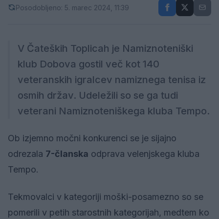
Posodobljeno: 5. marec 2024, 11:39
V Čateških Toplicah je Namiznoteniški
klub Dobova gostil več kot 140
veteranskih igralcev namiznega tenisa iz
osmih držav. Udeležili so se ga tudi
veterani Namiznoteniškega kluba Tempo.
Ob izjemno močni konkurenci se je sijajno
odrezala
7-članska
odprava velenjskega kluba
Tempo.
Tekmovalci v kategoriji moški-posamezno so se
pomerili v petih starostnih kategorijah, medtem ko