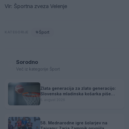
Vir: Športna zveza Velenje
Šport
KATEGORIJE
Sorodno
Več iz kategorije Šport
Zlata generacija za zlato generacijo:
Slovenska mladinska košarka piše
zgodovino
5. avgust 2026
58. Mednarodne igre šolarjev na
Tajvanu: Zarja Zamrnik osvojila