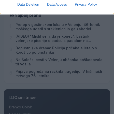
Data Deletion
Data Access
Privacy Policy
Najbolj brano
Pretep v gostinskem lokalu v Velenju: 46-letnik
1
moškega udaril s steklenico in ga zabodel
(VIDEO) "Mislil sem, da je konec": Lastnik
2
velenjske picerije o padcu s padalom na
Hrvaškem
Dopustniška drama: Policija pričakala letalo s
3
Korošico po pristanku
Na Šaleški cesti v Velenju občanka poškodovala
4
tri vozila
Prijava pogrešanja razkrila tragedijo: V hiši našli
5
mrtvega 76-letnika
Osmrtnice
Branko Golob