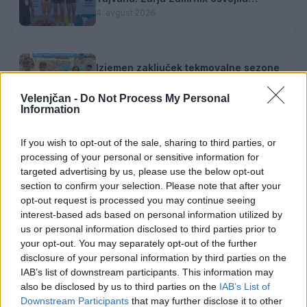
srebrno medaljo
4. avgust 2026
Izjemen zaključek tekmovalne sezone
za mlade velenjske plavalce: Najya do
tretjega naziva državne prvakinje
4. avgust 2026
Velenjčan -
Do Not Process My Personal
Information
If you wish to opt-out of the sale, sharing to third parties, or
Zgodovinski bron: Slovenski odbojkarji
processing of your personal or sensitive information for
v Ligi narodov premagali Japonsko
targeted advertising by us, please use the below opt-out
2. avgust 2026
section to confirm your selection. Please note that after your
opt-out request is processed you may continue seeing
interest-based ads based on personal information utilized by
us or personal information disclosed to third parties prior to
your opt-out. You may separately opt-out of the further
disclosure of your personal information by third parties on the
Opozorilo:
Po 297. členu Kazenskega zakonika je
IAB’s list of downstream participants. This information may
posameznik kazensko odgovoren za javno spodbujanje
also be disclosed by us to third parties on the
IAB’s List of
sovraštva, nasilja ali nestrpnosti. Komentarji z žaljivimi,
Downstream Participants
that may further disclose it to other