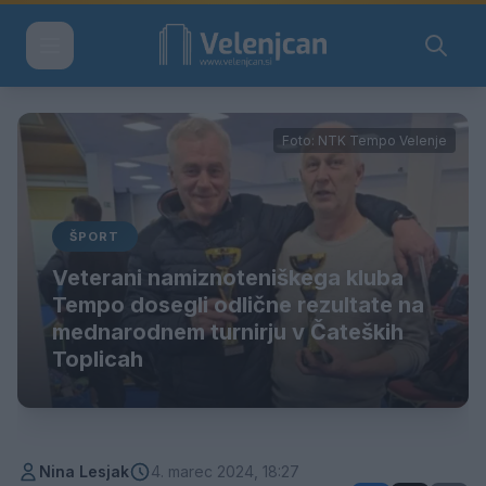
Foto: NTK Tempo Velenje
ŠPORT
Veterani namiznoteniškega kluba
Tempo dosegli odlične rezultate na
mednarodnem turnirju v Čateških
Toplicah
Nina Lesjak
4. marec 2024, 18:27