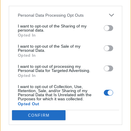
rasističnimi, diskriminatornimi ali nezakonitimi vsebinami
third parties.
bodo odstranjeni.
Pravila komentiranja →
Personal Data Processing Opt Outs
I want to opt-out of the Sharing of my
Failed to fetch
personal data.
Opted In
Prihajajoči dogodki
I want to opt-out of the Sale of my
Personal Data.
Pesem kita grbavca
AVG
Opted In
7
18:00
I want to opt-out of processing my
Smrt Robina Hooda
AVG
Personal Data for Targeted Advertising.
7
20:30
Opted In
Aktivne poletne počitnice z ustvarjalci Studia
AVG
I want to opt-out of Collection, Use,
Spin
7
Retention, Sale, and/or Sharing of my
08:00
Personal Data that Is Unrelated with the
Purposes for which it was collected.
Večer pesmi Đorđa Balaševića
AVG
Opted Out
7
20:00
CONFIRM
Vsi dogodki →