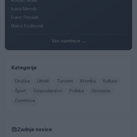
Roman Skale
Ivana Mernik
Franc Penšek
Maksi Podlesnik
Vse osmrtnice →
Kategorije
Družba
Utrinki
Turizem
Kronika
Kultura
Šport
Gospodarstvo
Politika
Obvestila
Osmrtnice
Zadnje novice