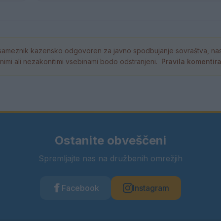
ameznik kazensko odgovoren za javno spodbujanje sovraštva, nasil
tornimi ali nezakonitimi vsebinami bodo odstranjeni.
Pravila komentir
Ostanite obveščeni
Spremljajte nas na družbenih omrežjih
Facebook
Instagram