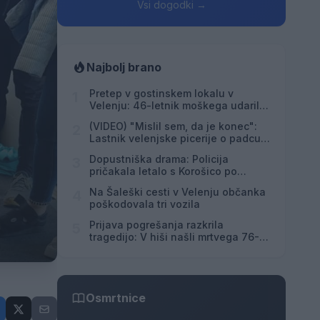
Vsi dogodki →
Najbolj brano
Pretep v gostinskem lokalu v
1
Velenju: 46-letnik moškega udaril s
steklenico in ga zabodel
(VIDEO) "Mislil sem, da je konec":
2
Lastnik velenjske picerije o padcu s
padalom na Hrvaškem
Dopustniška drama: Policija
3
pričakala letalo s Korošico po
pristanku
Na Šaleški cesti v Velenju občanka
4
poškodovala tri vozila
Prijava pogrešanja razkrila
5
tragedijo: V hiši našli mrtvega 76-
letnika
Osmrtnice