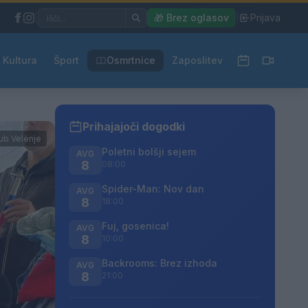
|
🎁 Brez oglasov
|
Prijava
Kultura
Šport
Osmrtnice
Zaposlitev
Prihajajoči dogodki
lub Velenje
Poletni bolšji sejem
AVG
8
08:00
Spider-Man: Nov dan
AVG
8
18:00
Fuj, gosenica!
AVG
8
10:00
Backrooms: Brez izhoda
AVG
8
21:00