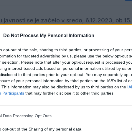
avnosti se je začelo v sredo, 6.12.2023, ob 15.u
ri.
 -
Do Not Process My Personal Information
(računalnik, telefon, tablica)
na
https://www.mladi-up
to opt-out of the sale, sharing to third parties, or processing of your per
formation for targeted advertising by us, please use the below opt-out s
svojim vztrajnim delom in predanostjo dosegel odlično
4
r selection. Please note that after your opt-out request is processed y
eing interest-based ads based on personal information utilized by us or
disclosed to third parties prior to your opt-out. You may separately opt-
losure of your personal information by third parties on the IAB’s list of
. This information may also be disclosed by us to third parties on the
IA
motivacija
za nadaljnje delo in dokaz, da je s trdim d
Participants
that may further disclose it to other third parties.
a je v
navdih
mnogim in dokaz, da je s pravim pristo
e rezultate v svetu
paraplavanja
.
l Data Processing Opt Outs
o opt-out of the Sharing of my personal data.