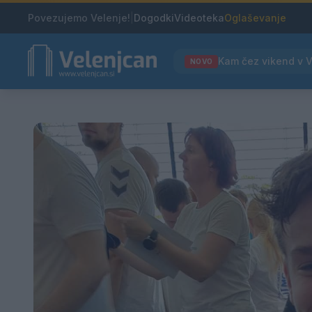
Povezujemo Velenje!
|
Dogodki
Videoteka
Oglaševanje
NOVO