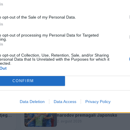
In
o opt-out of the Sale of my Personal Data.
In
to opt-out of processing my Personal Data for Targeted
ing.
In
o opt-out of Collection, Use, Retention, Sale, and/or Sharing
ersonal Data that Is Unrelated with the Purposes for which it
lected.
Out
58. Mednarodne igre šolarjev na T
Zarja Zamrnik osvojila srebrno med
CONFIRM
4. avgust 2026
Data Deletion
Data Access
Privacy Policy
za
Zgodovinski bron: Slovenski odbojka
tjega
narodov premagali Japonsko
2. avgust 2026