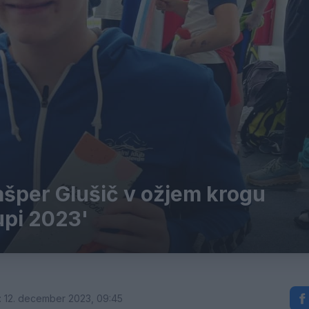
ašper Glušič v ožjem krogu
 upi 2023'
 12. december 2023, 09:45