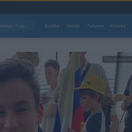
Kam čez vikend v Velenju: K obisku vabi Poletni bolšji sejem
Družba
Utrinki
Turizem
Kronika
Foto: Plavalni k