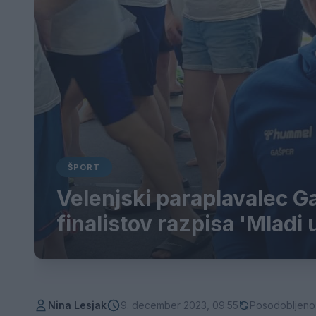
ŠPORT
Velenjski paraplavalec G
finalistov razpisa 'Mladi
Nina Lesjak
9. december 2023, 09:55
Posodobljeno: