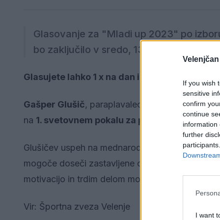
Glasovanje za "Mladi up 2023" po izboru j
bo zaključilo v sredo, 13.12.2023, ob 15. u
Velenjčan
Glasujete lahko 1 x na dan iz različnih naprav 
If you wish 
sensitive in
Gašper Glušič
, paraplavalec, je septembra, s 
confirm you
continue se
na
1. svetovnem pokalu za paraplavalce
.
information 
further disc
participants
Glušičev uspeh na mednarodnem odru je hkrati
Downstream 
mogoče doseči zastavljene cilje. Njegova zgodb
motivacijo in trdim delom mogoče doseči izjemn
Persona
Vir: Športna zveza Velenje
I want t