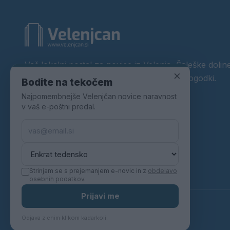
Vaš lokalni portal za novice iz Velenja, Šaleške doline
×
okolice. Aktualne novice, šport, kultura, dogodki.
Bodite na tekočem
Najpomembnejše Velenjčan novice naravnost
Povezujemo Velenje.
v vaš e-poštni predal.
Strinjam se s prejemanjem e-novic in z
obdelavo
osebnih podatkov
.
Prijavi me
© 2026 Velenjčan. Vse pravice pridržane.
Odjava z enim klikom kadarkoli.