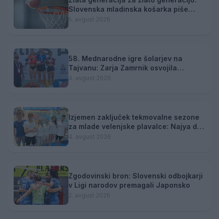
Slovenska mladinska košarka piše
zgodovino
5. avgust 2026
58. Mednarodne igre šolarjev na
Tajvanu: Zarja Zamrnik osvojila
srebrno medaljo
4. avgust 2026
Izjemen zaključek tekmovalne sezone
za mlade velenjske plavalce: Najya do
tretjega naziva državne prvakinje
4. avgust 2026
Zgodovinski bron: Slovenski odbojkarji
v Ligi narodov premagali Japonsko
2. avgust 2026