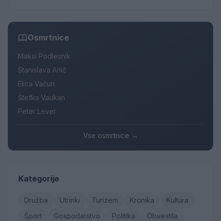
Osmrtnice
Maksi Podlesnik
Stanislava Arlič
Elica Vačun
Štefka Vaukan
Peter Lever
Vse osmrtnice →
Kategorije
Družba
Utrinki
Turizem
Kronika
Kultura
Šport
Gospodarstvo
Politika
Obvestila