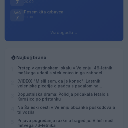
7
20:00
Pesem kita grbavca
AVG
7
18:00
Vsi dogodki →
Najbolj brano
Pretep v gostinskem lokalu v Velenju: 46-letnik
1
moškega udaril s steklenico in ga zabodel
(VIDEO) "Mislil sem, da je konec": Lastnik
2
velenjske picerije o padcu s padalom na
Hrvaškem
Dopustniška drama: Policija pričakala letalo s
3
Korošico po pristanku
Na Šaleški cesti v Velenju občanka poškodovala
4
tri vozila
Prijava pogrešanja razkrila tragedijo: V hiši našli
5
mrtvega 76-letnika