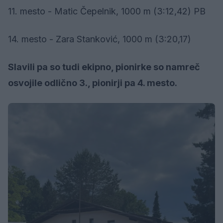
11. mesto - Matic Čepelnik, 1000 m (3:12,42) PB
14. mesto - Zara Stanković, 1000 m (3:20,17)
Slavili pa so tudi ekipno, pionirke so namreč
osvojile odlično 3., pionirji pa 4. mesto.