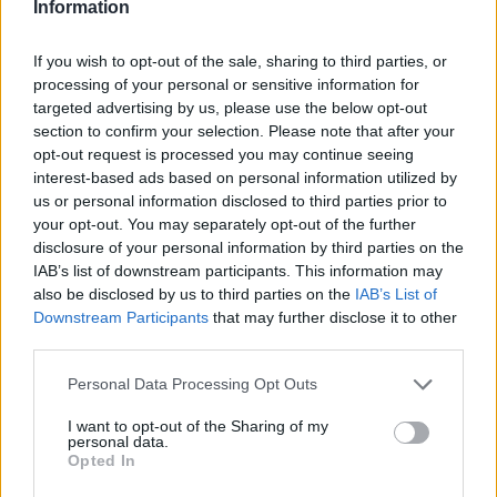
Information
3. mesto - ženska štafeta 4 x 100 m - Jančič N.,
Mežnar M., Rupreht N., Gradišnik G. (50,78 s)
If you wish to opt-out of the sale, sharing to third parties, or
processing of your personal or sensitive information for
targeted advertising by us, please use the below opt-out
4. mesto - Neža Rupreht, višina (1,55 m)
section to confirm your selection. Please note that after your
opt-out request is processed you may continue seeing
interest-based ads based on personal information utilized by
4. mesto - Neža Rupreht, 100 m ovire (16,22 s) PB
us or personal information disclosed to third parties prior to
your opt-out. You may separately opt-out of the further
5. mesto - Staš Korenič Jamnikar, daljina (6,26 m)
disclosure of your personal information by third parties on the
IAB’s list of downstream participants. This information may
also be disclosed by us to third parties on the
IAB’s List of
6. mesto - Gaja Gradisnik, 100 m (12,51 s)
Downstream Participants
that may further disclose it to other
third parties.
6. mesto - Eva Sevčnikar, višina (1,45 m)
Personal Data Processing Opt Outs
I want to opt-out of the Sharing of my
7. mesto - Neja Jančič, 400 m (1:00,22)
personal data.
Opted In
7. mesto - Staš Korenič Jamnikar, višina (1,70 m)