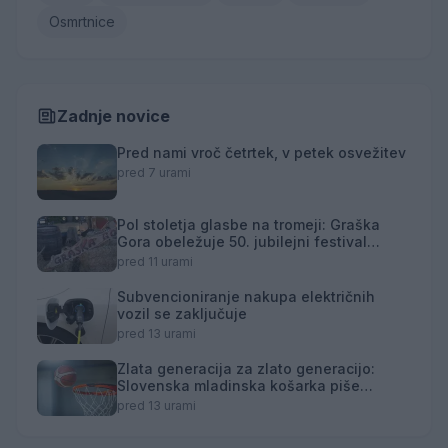
Osmrtnice
Zadnje novice
Pred nami vroč četrtek, v petek osvežitev
pred 7 urami
Pol stoletja glasbe na tromeji: Graška
Gora obeležuje 50. jubilejni festival
narodno-zabavne glasbe
pred 11 urami
Subvencioniranje nakupa električnih
vozil se zaključuje
pred 13 urami
Zlata generacija za zlato generacijo:
Slovenska mladinska košarka piše
zgodovino
pred 13 urami