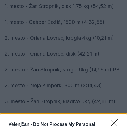
1. mesto - Žan Stropnik, disk 1.75 kg (54,52 m)
1. mesto - Gašper Božič, 1500 m (4:32,55)
2. mesto - Oriana Lovrec, krogla 4kg (10,21 m)
2. mesto - Oriana Lovrec, disk (42,21 m)
2. mesto - Žan Stropnik, krogla 6kg (14,68 m) PB
2. mesto - Neja Kimperk, 800 m (2:14,43)
3. mesto - Žan Stropnik, kladivo 6kg (42,88 m)
3. mesto - Ajla Derviševič, kladivo (39,34 m)
Velenjčan -
Do Not Process My Personal