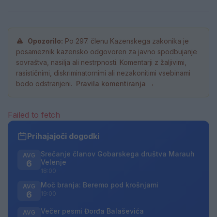
Opozorilo:
Po 297. členu Kazenskega zakonika je
posameznik kazensko odgovoren za javno spodbujanje
sovraštva, nasilja ali nestrpnosti. Komentarji z žaljivimi,
rasističnimi, diskriminatornimi ali nezakonitimi vsebinami
bodo odstranjeni.
Pravila komentiranja →
Failed to fetch
Prihajajoči dogodki
Srečanje članov Gobarskega društva Marauh
AVG
Velenje
6
18:00
Moč branja: Beremo pod krošnjami
AVG
6
19:00
Večer pesmi Đorđa Balaševića
AVG