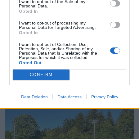
I want to opt-out of the Sale of my
Personal Data.
Opted In
7. mesto - Samaja Djedovic, troskok (10,54 m)
I want to opt-out of processing my
Personal Data for Targeted Advertising.
Opted In
8. mesto - Samaja Djedovic, daljina (5,08 m) PB
I want to opt-out of Collection, Use,
Retention, Sale, and/or Sharing of my
9. mesto - Zoja Lončarič, daljina (4,65 m)
Personal Data that Is Unrelated with the
Purposes for which it was collected.
Opted Out
20. mesto - Maša Mežnar, 200 m (28,37)
CONFIRM
Data Deletion
Data Access
Privacy Policy