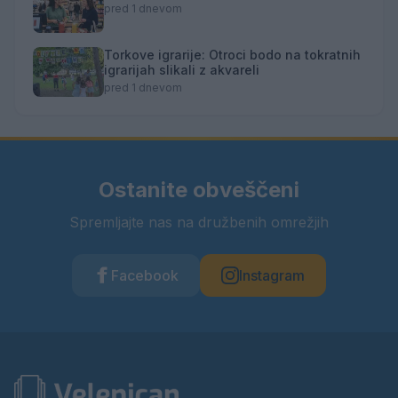
pred 1 dnevom
Torkove igrarije: Otroci bodo na tokratnih
igrarijah slikali z akvareli
pred 1 dnevom
Ostanite obveščeni
Spremljajte nas na družbenih omrežjih
Facebook
Instagram