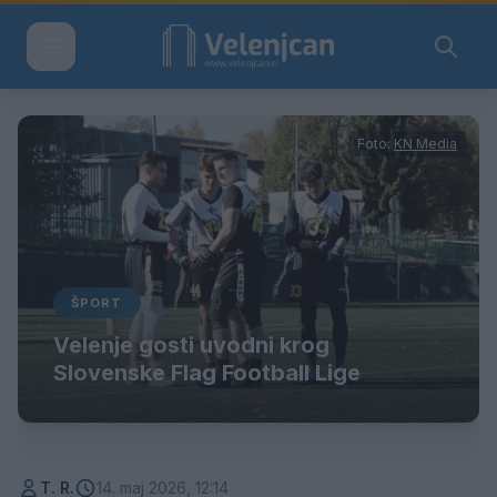
Foto:
KN Media
ŠPORT
Velenje gosti uvodni krog
Slovenske Flag Football Lige
T. R.
14. maj 2026, 12:14