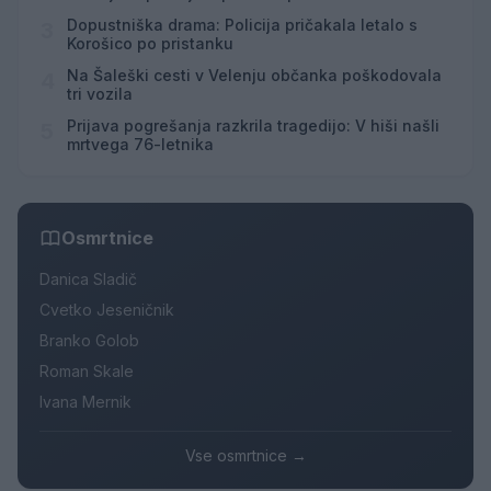
Hrvaškem
Dopustniška drama: Policija pričakala letalo s
3
Korošico po pristanku
Na Šaleški cesti v Velenju občanka poškodovala
4
tri vozila
Prijava pogrešanja razkrila tragedijo: V hiši našli
5
mrtvega 76-letnika
Osmrtnice
Danica Sladič
Cvetko Jeseničnik
Branko Golob
Roman Skale
Ivana Mernik
Vse osmrtnice →