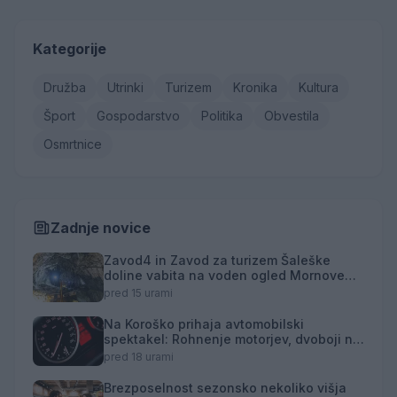
Kategorije
Družba
Utrinki
Turizem
Kronika
Kultura
Šport
Gospodarstvo
Politika
Obvestila
Osmrtnice
Zadnje novice
Zavod4 in Zavod za turizem Šaleške
doline vabita na voden ogled Mornove
zijalke
pred 15 urami
Na Koroško prihaja avtomobilski
spektakel: Rohnenje motorjev, dvoboji na
progah in atraktivni Car Meet
pred 18 urami
Brezposelnost sezonsko nekoliko višja