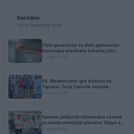
Sorodno
Več iz kategorije Šport
Zlata generacija za zlato generacijo:
Slovenska mladinska košarka piše
zgodovino
5. avgust 2026
58. Mednarodne igre šolarjev na
Tajvanu: Zarja Zamrnik osvojila
srebrno medaljo
4. avgust 2026
Izjemen zaključek tekmovalne sezone
za mlade velenjske plavalce: Najya do
tretjega naziva državne prvakinje
4. avgust 2026