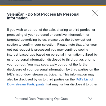
Velenjčan -
Do Not Process My Personal
Zgodovinski bron: Slovenski odbojkarji
Information
v Ligi narodov premagali Japonsko
2. avgust 2026
If you wish to opt-out of the sale, sharing to third parties, or
processing of your personal or sensitive information for
targeted advertising by us, please use the below opt-out
section to confirm your selection. Please note that after your
opt-out request is processed you may continue seeing
interest-based ads based on personal information utilized by
Opozorilo:
Po 297. členu Kazenskega zakonika je
us or personal information disclosed to third parties prior to
posameznik kazensko odgovoren za javno spodbujanje
your opt-out. You may separately opt-out of the further
sovraštva, nasilja ali nestrpnosti. Komentarji z žaljivimi,
disclosure of your personal information by third parties on the
rasističnimi, diskriminatornimi ali nezakonitimi vsebinami
IAB’s list of downstream participants. This information may
bodo odstranjeni.
Pravila komentiranja →
also be disclosed by us to third parties on the
IAB’s List of
Downstream Participants
that may further disclose it to other
third parties.
Failed to fetch
Personal Data Processing Opt Outs
Prihajajoči dogodki