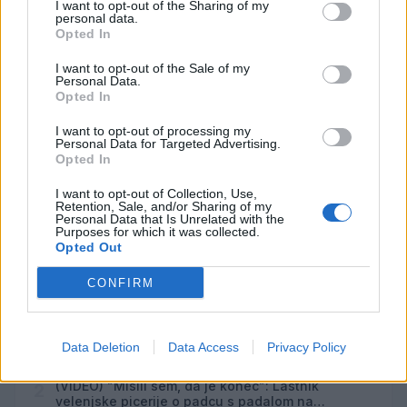
I want to opt-out of the Sharing of my
personal data.
Odiseja
AVG
Opted In
9
19:00
Obišči Vilo Čira-Čara
I want to opt-out of the Sale of my
AVG
Personal Data.
9
10:00
Opted In
Tačke na patrulji: Dino-film
AVG
I want to opt-out of processing my
9
16:00
Personal Data for Targeted Advertising.
Opted In
Minute za šah z Nejcem
AVG
10
09:00
I want to opt-out of Collection, Use,
Retention, Sale, and/or Sharing of my
Personal Data that Is Unrelated with the
Vsi dogodki →
Purposes for which it was collected.
Opted Out
CONFIRM
Najbolj brano
Pretep v gostinskem lokalu v Velenju: 46-letnik
1
Data Deletion
Data Access
Privacy Policy
moškega udaril s steklenico in ga zabodel
(VIDEO) "Mislil sem, da je konec": Lastnik
2
velenjske picerije o padcu s padalom na