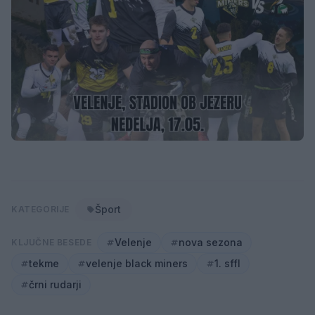
Šport
KATEGORIJE
Velenje
nova sezona
KLJUČNE BESEDE
tekme
velenje black miners
1. sffl
črni rudarji