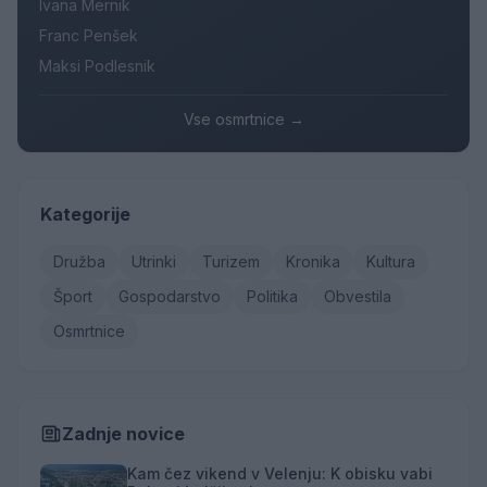
Ivana Mernik
Franc Penšek
Maksi Podlesnik
Vse osmrtnice →
Kategorije
Družba
Utrinki
Turizem
Kronika
Kultura
Šport
Gospodarstvo
Politika
Obvestila
Osmrtnice
Zadnje novice
Kam čez vikend v Velenju: K obisku vabi