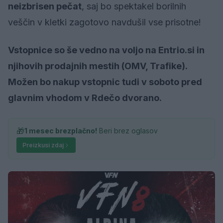
neizbrisen pečat
, saj bo spektakel borilnih
veščin v kletki zagotovo navdušil vse prisotne!
Vstopnice so še vedno na voljo na Entrio.si in
njihovih prodajnih mestih (OMV, Trafike).
Možen bo nakup vstopnic tudi v soboto pred
glavnim vhodom v Rdečo dvorano.
🎁
1 mesec brezplačno!
Beri brez oglasov
Preizkusi zdaj