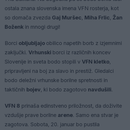
ostala znana slovenska imena VFN rosterja, kot
so domača zvezda
Gaj Muršec
,
Miha Frlic
,
Žan
Boženk
in mnogi drugi!
Borci
obljubljajo
obilico napetih borb z izjemnimi
zaključki.
Vrhunski
borci iz različnih koncev
Slovenije in sveta bodo stopili v
VFN kletko
,
pripravljeni na boj za slavo in prestiž. Gledalci
bodo deležni vrhunske borilne spretnosti in
taktičnih
bojev
, ki bodo zagotovo
navdušili
.
VFN 8
prinaša edinstveno priložnost, da doživite
vzdušje prave borilne
arene
. Samo ena stvar je
zagotova. Sobota, 20. januar bo pustila