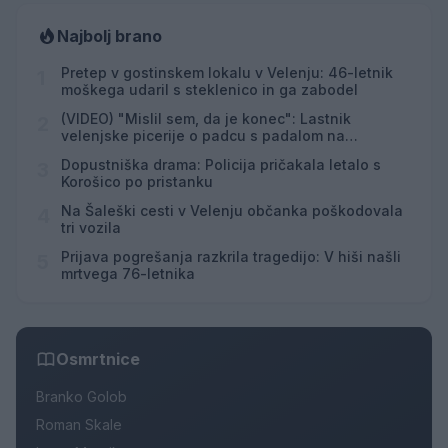
Najbolj brano
Pretep v gostinskem lokalu v Velenju: 46-letnik
1
moškega udaril s steklenico in ga zabodel
(VIDEO) "Mislil sem, da je konec": Lastnik
2
velenjske picerije o padcu s padalom na
Hrvaškem
Dopustniška drama: Policija pričakala letalo s
3
Korošico po pristanku
Na Šaleški cesti v Velenju občanka poškodovala
4
tri vozila
Prijava pogrešanja razkrila tragedijo: V hiši našli
5
mrtvega 76-letnika
Osmrtnice
Branko Golob
Roman Skale