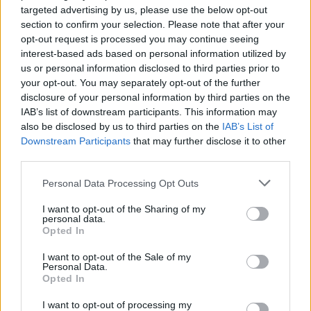
srebrno medaljo
4. avgust 2026
targeted advertising by us, please use the below opt-out
section to confirm your selection. Please note that after your
opt-out request is processed you may continue seeing
interest-based ads based on personal information utilized by
Izjemen zaključek tekmovalne sezone
us or personal information disclosed to third parties prior to
za mlade velenjske plavalce: Najya do
your opt-out. You may separately opt-out of the further
tretjega naziva državne prvakinje
4. avgust 2026
disclosure of your personal information by third parties on the
IAB’s list of downstream participants. This information may
also be disclosed by us to third parties on the
IAB’s List of
Downstream Participants
that may further disclose it to other
Zgodovinski bron: Slovenski odbojkarji
v Ligi narodov premagali Japonsko
third parties.
2. avgust 2026
Personal Data Processing Opt Outs
I want to opt-out of the Sharing of my
personal data.
Opted In
I want to opt-out of the Sale of my
Opozorilo:
Po 297. členu Kazenskega zakonika je
Personal Data.
posameznik kazensko odgovoren za javno spodbujanje
Opted In
sovraštva, nasilja ali nestrpnosti. Komentarji z žaljivimi,
I want to opt-out of processing my
rasističnimi, diskriminatornimi ali nezakonitimi vsebinami