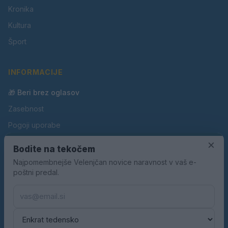
Kronika
Kultura
Šport
INFORMACIJE
🎁 Beri brez oglasov
Zasebnost
Pogoji uporabe
×
Piškotki
Bodite na tekočem
Oglaševanje
Najpomembnejše Velenjčan novice naravnost v vaš e-
poštni predal.
Kontakt
Pravila nagradnih iger
Pravila volilne kampanje