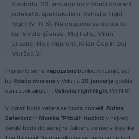
V soboto, 20. januarja bo v Rdeči dvorani
potekal 8. spektakularni Valhalla Fight
Night (VFN 8). Na dogodku se bo borilo
kar 5 velenjčanov: Maj Felle, Milan
Urbanc, Nejc Rupreht, Kilian Čop in Gaj
Muršec.\n
Pripravite se na
nepozabno
borilno izkušnjo, saj
bo
Rdeča dvorana
v Velenju
20. januarja
gostila
osmi spektakularni
Valhalla Fight Night
(VFN 8).
V glavni borbi večera se bosta pomerili
Aldina
Seferović
in
Monika
“
Pitbull
”
Kučinič
v največji
ženski borbi do sedaj na Balkanu za naziv številke
1 na Balkanu! Na dogodku pa se bodo borila tudi