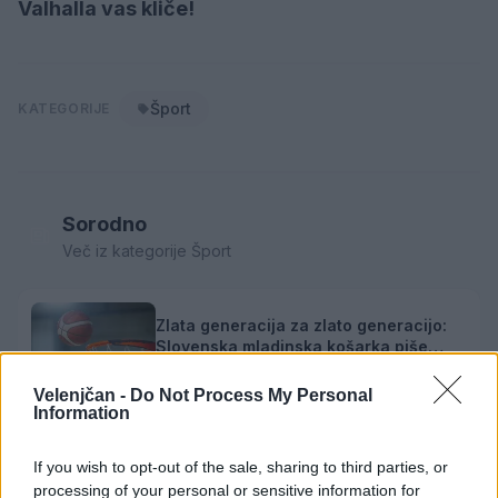
Valhalla vas kliče!
Šport
KATEGORIJE
Sorodno
Več iz kategorije Šport
Zlata generacija za zlato generacijo:
Slovenska mladinska košarka piše
zgodovino
5. avgust 2026
Velenjčan -
Do Not Process My Personal
Information
58. Mednarodne igre šolarjev na
If you wish to opt-out of the sale, sharing to third parties, or
Tajvanu: Zarja Zamrnik osvojila
processing of your personal or sensitive information for