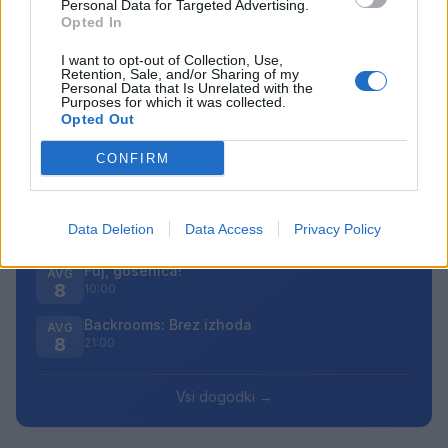
Personal Data for Targeted Advertising.
bodo odstranjeni.
Pravila komentiranja →
Opted In
I want to opt-out of Collection, Use,
Retention, Sale, and/or Sharing of my
Failed to fetch
Personal Data that Is Unrelated with the
Purposes for which it was collected.
Opted Out
Prihajajoči dogodki
CONFIRM
Poletni bolšji sejem
AVG
8
08:00
Spider-Man: Nov dan
AVG
Data Deletion
Data Access
Privacy Policy
8
18:00
Fuj, gosenica!
AVG
8
10:00
Backrooms: Brez izhoda
AVG
8
21:00
Vsi dogodki →