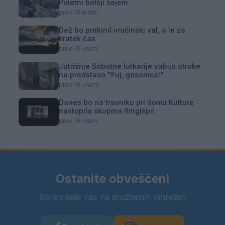
Poletni bolšji sejem
pred 15 urami
Dež bo prekinil vročinski val, a le za
kratek čas
pred 16 urami
Jutrišnje Sobotne lutkarije vabijo otroke
na predstavo "Fuj, gosenica!"
pred 16 urami
Danes bo na travniku pri domu Kulture
nastopila skupina Ringlšpil
pred 16 urami
Ostanite obveščeni
Spremljajte nas na družbenih omrežjih