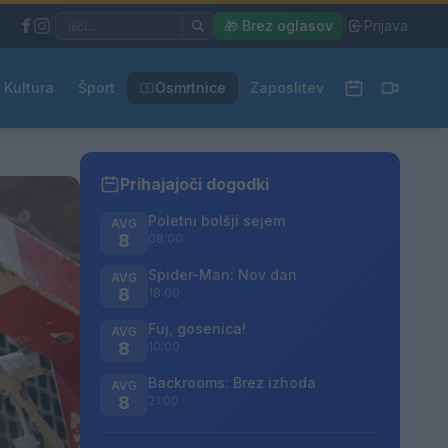
|
🎁 Brez oglasov
|
Prijava
Kultura
Šport
Osmrtnice
Zaposlitev
Prihajajoči dogodki
Poletni bolšji sejem
AVG
8
08:00
Spider-Man: Nov dan
AVG
8
18:00
Fuj, gosenica!
AVG
8
10:00
Backrooms: Brez izhoda
AVG
8
21:00