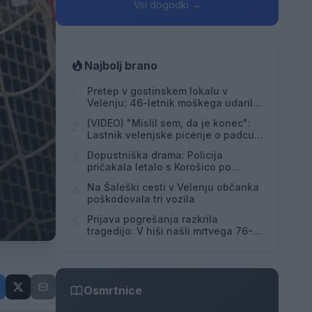
Vsi dogodki →
Najbolj brano
Pretep v gostinskem lokalu v
1
Velenju: 46-letnik moškega udaril s
steklenico in ga zabodel
(VIDEO) "Mislil sem, da je konec":
2
Lastnik velenjske picerije o padcu s
padalom na Hrvaškem
Dopustniška drama: Policija
3
pričakala letalo s Korošico po
pristanku
Na Šaleški cesti v Velenju občanka
4
poškodovala tri vozila
Prijava pogrešanja razkrila
5
tragedijo: V hiši našli mrtvega 76-
letnika
Osmrtnice