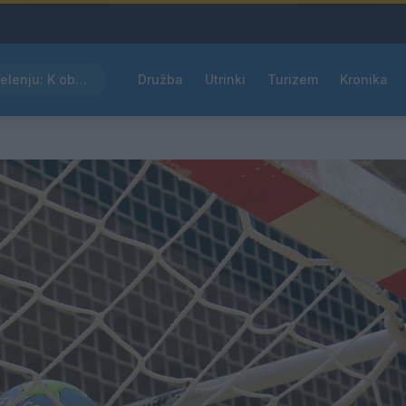
Kam čez vikend v Velenju: K obisku vabi Poletni bolšji sejem
Družba
Utrinki
Turizem
Kronika