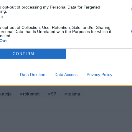
to opt-out of processing my Personal Data for Targeted
ing.
ko vzdušje. Pričakujem težko in borbeno tekmo, na k
In
, tudi na papirju smo favoriti, a to bo potrebno pred
o opt-out of Collection, Use, Retention, Sale, and/or Sharing
ersonal Data that Is Unrelated with the Purposes for which it
lected.
Out
CONFIRM
Data Deletion
Data Access
Privacy Policy
ikacije
rokomet
SP
tekma