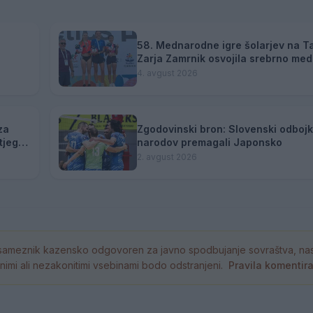
58. Mednarodne igre šolarjev na T
Zarja Zamrnik osvojila srebrno med
4. avgust 2026
za
Zgodovinski bron: Slovenski odbojka
tjega
narodov premagali Japonsko
2. avgust 2026
ameznik kazensko odgovoren za javno spodbujanje sovraštva, nasil
tornimi ali nezakonitimi vsebinami bodo odstranjeni.
Pravila komentir