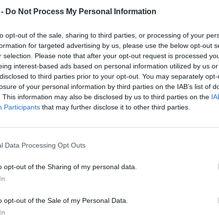
ajnik
,
Miha Zarabec
,
Tim Rozman
in
Blaž Janc
, kr
 -
Do Not Process My Personal Information
Matic Suholežnik
ter vratarji
Jože Baznik
,
Klemen
to opt-out of the sale, sharing to third parties, or processing of your per
formation for targeted advertising by us, please use the below opt-out s
r selection. Please note that after your opt-out request is processed y
eing interest-based ads based on personal information utilized by us or
osti že večkrat merili moči. Na letošnjem evropskem p
disclosed to third parties prior to your opt-out. You may separately opt-
a v Oslu zmagala z 41:40.
losure of your personal information by third parties on the IAB’s list of
. This information may also be disclosed by us to third parties on the
IA
Participants
that may further disclose it to other third parties.
 v Podgorici ponovil razplet iz Osla,"
je na medijskem
venski selektor Zorman. "
V Črni gori nas zagotovo č
lovali in bili bolj agresivni pri strelih njihovih zun
l Data Processing Opt Outs
orveškem nasuli okoli 25 golov izven devetih metrov,
o opt-out of the Sharing of my personal data.
In
o opt-out of the Sale of my Personal Data.
Preizku
In