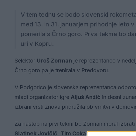
V tem tednu se bodo slovenski rokometaš
med 13. in 31. januarjem prihodnje leto v
pomerila s Črno goro. Prva tekma bo dane
uri v Kopru.
Selektor
Uroš Zorman
je reprezentanco v nedelj
Črno goro pa je trenirala v Preddvoru.
V Podgorico je slovenska reprezentanca odpotov
mladi organizator igre
Aljuš Anžič
in desni zuna
izbrani vrsti znova pridružila ob vrnitvi v domo
Za nastop na prvi tekmi bo Zorman moral izbrati 16
Slatinek Jovičič
,
Tim Cokan
in
Domen Novak