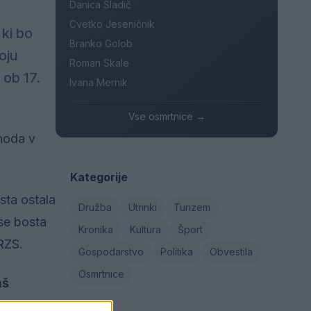
Danica Sladič
Cvetko Jeseničnik
ki bo
Branko Golob
oju
Roman Skale
 ob 17.
Ivana Mernik
Vse osmrtnice →
dhoda v
Kategorije
sta ostala
Družba
Utrinki
Turizem
se bosta
Kronika
Kultura
Šport
 RZS.
Gospodarstvo
Politika
Obvestila
Osmrtnice
aš
s