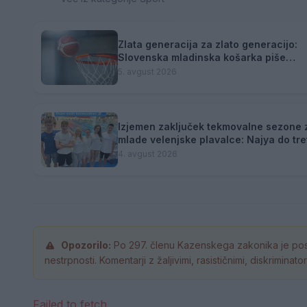
Zlata generacija za zlato generacijo:
Slovenska mladinska košarka piše
zgodovino
5. avgust 2026
Izjemen zaključek tekmovalne sezone 
mlade velenjske plavalce: Najya do tre
naziva državne prvakinje
4. avgust 2026
Opozorilo:
Po 297. členu Kazenskega zakonika je pos
nestrpnosti. Komentarji z žaljivimi, rasističnimi, diskrimina
Failed to fetch