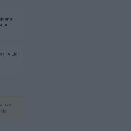
ajvanu:
aljo
rji v Ligi
ja ali
anja →