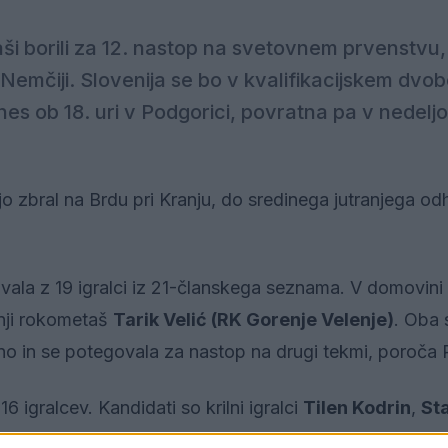
i borili za 12. nastop na svetovnem prvenstvu, 
 Nemčiji. Slovenija se bo v kvalifikacijskem dvob
s ob 18. uri v Podgorici, povratna pa v nedeljo
o zbral na Brdu pri Kranju, do sredinega jutranjega o
ala z 19 igralci iz 21-članskega seznama. V domovini 
nji rokometaš
Tarik Velić (RK Gorenje Velenje)
. Oba 
vino in se potegovala za nastop na drugi tekmi, poroča
 igralcev. Kandidati so krilni igralci
Tilen Kodrin
,
St
, zunanji igralci
Borut Mačkovšek
,
Tarik Mlivić
,
Alek