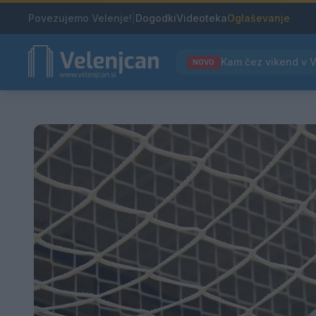
Povezujemo Velenje!
|
Dogodki
Videoteka
Oglaševanje
NOVO