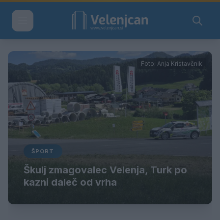
Foto: Anja Kristavčnik
ŠPORT
Škulj zmagovalec Velenja, Turk po
kazni daleč od vrha