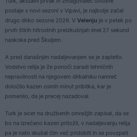
Turk, aktualni prvak in zmagovalec uvodne
postaje v novi sezoni v Vipavi, je najbolje začel
drugo dirko sezone 2026. V
Velenju
je v petek po
prvih štirih hitrostnih preizkušnjah imel 27 sekund
naskoka pred Škuljem.
A pred današnjim nadaljevanjem se je zapletlo.
Vodstvo relija je že ponoči zaradi tehničnih
nepravilnosti na njegovem dirkalniku namreč
določilo kazen osmih minut pribitka, kar je
pomenilo, da je precej nazadoval.
Turk je sicer na družbenih omrežjih zapisal, da se
bo na izrečeno kazen pritožil, v nadaljevanju relija
pa je nato skušal čim več pridobiti in se povzpeti