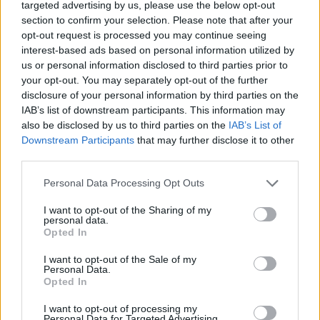
targeted advertising by us, please use the below opt-out
Šport
KATEGORIJE
section to confirm your selection. Please note that after your
opt-out request is processed you may continue seeing
interest-based ads based on personal information utilized by
Velenje
tiki rally velenje
KLJUČNE BESEDE
us or personal information disclosed to third parties prior to
your opt-out. You may separately opt-out of the further
disclosure of your personal information by third parties on the
IAB’s list of downstream participants. This information may
Sorodno
also be disclosed by us to third parties on the
IAB’s List of
Downstream Participants
that may further disclose it to other
Več iz kategorije Šport
third parties.
Personal Data Processing Opt Outs
Zlata generacija za zlato generacijo:
Slovenska mladinska košarka piše
I want to opt-out of the Sharing of my
zgodovino
personal data.
5. avgust 2026
Opted In
I want to opt-out of the Sale of my
Personal Data.
58. Mednarodne igre šolarjev na
Opted In
Tajvanu: Zarja Zamrnik osvojila
srebrno medaljo
4. avgust 2026
I want to opt-out of processing my
Personal Data for Targeted Advertising.