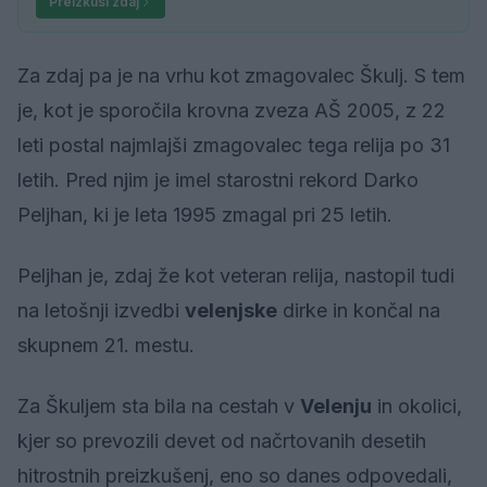
Preizkusi zdaj
Za zdaj pa je na vrhu kot zmagovalec Škulj. S tem
je, kot je sporočila krovna zveza AŠ 2005, z 22
leti postal najmlajši zmagovalec tega relija po 31
letih. Pred njim je imel starostni rekord Darko
Peljhan, ki je leta 1995 zmagal pri 25 letih.
Peljhan je, zdaj že kot veteran relija, nastopil tudi
na letošnji izvedbi
velenjske
dirke in končal na
skupnem 21. mestu.
Za Škuljem sta bila na cestah v
Velenju
in okolici,
kjer so prevozili devet od načrtovanih desetih
hitrostnih preizkušenj, eno so danes odpovedali,