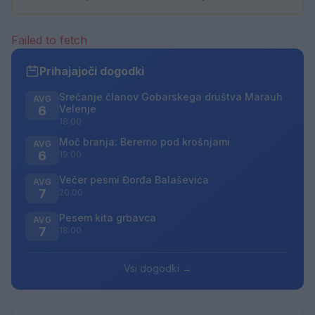
Failed to fetch
Prihajajoči dogodki
Srečanje članov Gobarskega društva Marauh
AVG
Velenje
6
18:00
Moč branja: Beremo pod krošnjami
AVG
6
19:00
Večer pesmi Đorđa Balaševića
AVG
7
20:00
Pesem kita grbavca
AVG
7
18:00
Vsi dogodki →