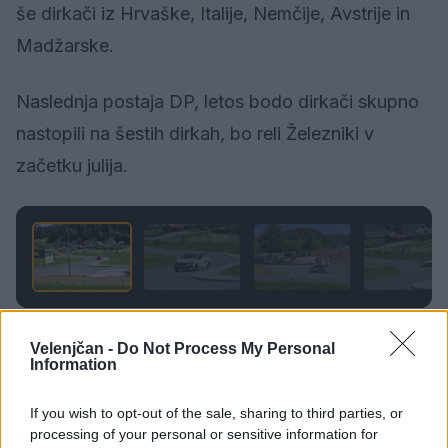
še dirkači iz Hrvaške, Italije, Nemčije, Avstrije in
Madžarske.
Naslednja postaja DP, letos bodo dirkači skupno
nastopili na šestih dirkah, bo reli Železniki v
začetku julija.
1 / 14
Velenjčan -
Do Not Process My Personal
Information
Vir: STA
If you wish to opt-out of the sale, sharing to third parties, or
processing of your personal or sensitive information for