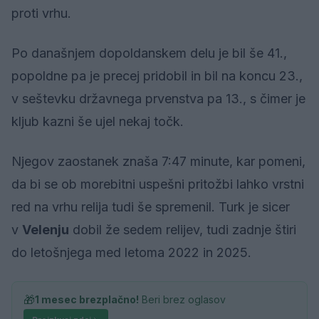
proti vrhu.
Po današnjem dopoldanskem delu je bil še 41.,
popoldne pa je precej pridobil in bil na koncu 23.,
v seštevku državnega prvenstva pa 13., s čimer je
kljub kazni še ujel nekaj točk.
Njegov zaostanek znaša 7:47 minute, kar pomeni,
da bi se ob morebitni uspešni pritožbi lahko vrstni
red na vrhu relija tudi še spremenil. Turk je sicer
v
Velenju
dobil že sedem relijev, tudi zadnje štiri
do letošnjega med letoma 2022 in 2025.
🎁
1 mesec brezplačno!
Beri brez oglasov