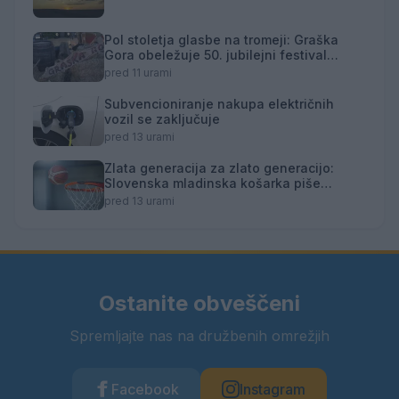
Pol stoletja glasbe na tromeji: Graška
Gora obeležuje 50. jubilejni festival
narodno-zabavne glasbe
pred 11 urami
Subvencioniranje nakupa električnih
vozil se zaključuje
pred 13 urami
Zlata generacija za zlato generacijo:
Slovenska mladinska košarka piše
zgodovino
pred 13 urami
Ostanite obveščeni
Spremljajte nas na družbenih omrežjih
Facebook
Instagram