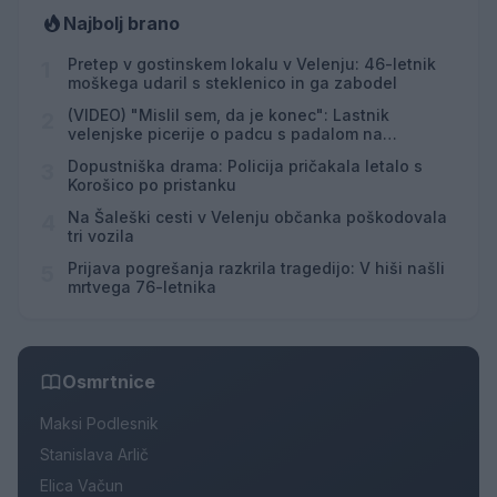
Najbolj brano
Pretep v gostinskem lokalu v Velenju: 46-letnik
1
moškega udaril s steklenico in ga zabodel
(VIDEO) "Mislil sem, da je konec": Lastnik
2
velenjske picerije o padcu s padalom na
Hrvaškem
Dopustniška drama: Policija pričakala letalo s
3
Korošico po pristanku
Na Šaleški cesti v Velenju občanka poškodovala
4
tri vozila
Prijava pogrešanja razkrila tragedijo: V hiši našli
5
mrtvega 76-letnika
Osmrtnice
Maksi Podlesnik
Stanislava Arlič
Elica Vačun