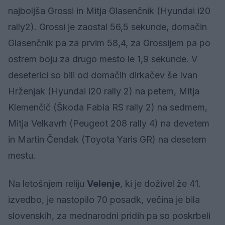
najboljša Grossi in Mitja Glasenčnik (Hyundai i20
rally2). Grossi je zaostal 56,5 sekunde, domačin
Glasenčnik pa za prvim 58,4, za Grossijem pa po
ostrem boju za drugo mesto le 1,9 sekunde. V
deseterici so bili od domačih dirkačev še Ivan
Hrženjak (Hyundai i20 rally 2) na petem, Mitja
Klemenčič (Škoda Fabia RS rally 2) na sedmem,
Mitja Velkavrh (Peugeot 208 rally 4) na devetem
in Martin Čendak (Toyota Yaris GR) na desetem
mestu.
Na letošnjem reliju
Velenje
, ki je doživel že 41.
izvedbo, je nastopilo 70 posadk, večina je bila
slovenskih, za mednarodni pridih pa so poskrbeli