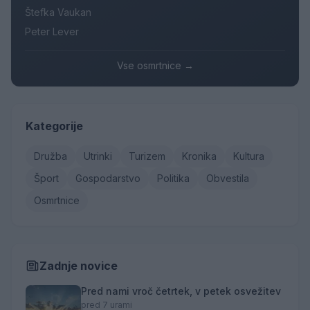
Štefka Vaukan
Peter Lever
Vse osmrtnice →
Kategorije
Družba
Utrinki
Turizem
Kronika
Kultura
Šport
Gospodarstvo
Politika
Obvestila
Osmrtnice
Zadnje novice
Pred nami vroč četrtek, v petek osvežitev
pred 7 urami