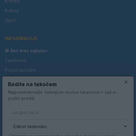
Kronika
Kultura
Šport
INFORMACIJE
🎁 Beri brez oglasov
Zasebnost
Pogoji uporabe
Piškotki
×
Bodite na tekočem
Oglaševanje
Najpomembnejše Velenjčan novice naravnost v vaš e-
poštni predal.
Kontakt
Pravila nagradnih iger
Pravila volilne kampanje