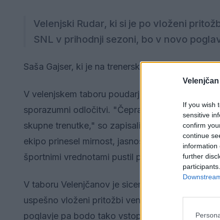
Velenjski Rudar, ki si je po vloženi prito
SNL v prihodnji sezoni, bo v novo poglav
Saša Gajser, ki je na trenerski stolček članske 
Velenjčan
V velenjskem taboru poudarjajo, da se sodelova
If you wish 
sporazumni odločitvi. "Čeprav se naše poti nadal
sensitive in
skupne trenutke," so zapisali na družbenem om
confirm you
continue se
ekipo prinesel mirnost, jasnost in profesionalnos
information 
športnimi vrednotami pustil pomemben pečat v n
further disc
participants
Downstream 
V taboru Velenjčanov je sicer že nekaj tednov izj
uspešno vloženi pritožbi vendarle uspeli izborit
poglavje pa bodo tako vstopili z novim trenerjem,
Persona