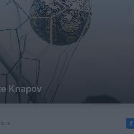
te Knapov
 13:26