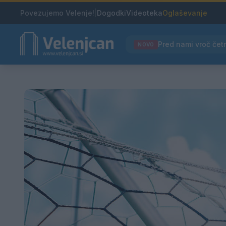
Povezujemo Velenje!
|
Dogodki
Videoteka
Oglaševanje
NOVO