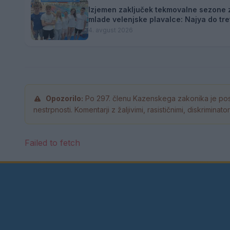
Izjemen zaključek tekmovalne sezone 
mlade velenjske plavalce: Najya do tre
naziva državne prvakinje
4. avgust 2026
Opozorilo:
Po 297. členu Kazenskega zakonika je pos
nestrpnosti. Komentarji z žaljivimi, rasističnimi, diskrimina
Failed to fetch