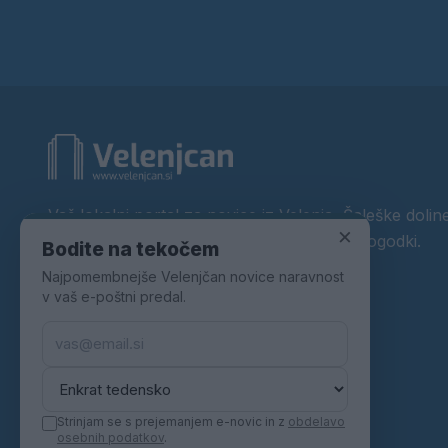
Vaš lokalni portal za novice iz Velenja, Šaleške doline
×
okolice. Aktualne novice, šport, kultura, dogodki.
Bodite na tekočem
Najpomembnejše Velenjčan novice naravnost
Povezujemo Velenje.
v vaš e-poštni predal.
Strinjam se s prejemanjem e-novic in z
obdelavo
osebnih podatkov
.