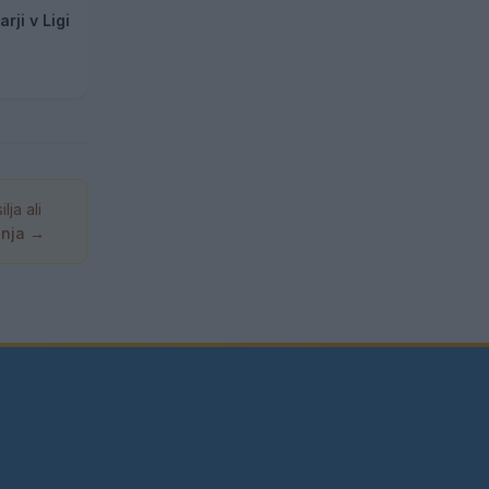
rji v Ligi
ja ali
anja →