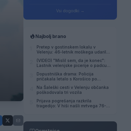
Vsi dogodki →
Najbolj brano
Pretep v gostinskem lokalu v
1
Velenju: 46-letnik moškega udaril s
steklenico in ga zabodel
(VIDEO) "Mislil sem, da je konec":
2
Lastnik velenjske picerije o padcu s
padalom na Hrvaškem
Dopustniška drama: Policija
3
pričakala letalo s Korošico po
pristanku
Na Šaleški cesti v Velenju občanka
4
poškodovala tri vozila
Prijava pogrešanja razkrila
5
tragedijo: V hiši našli mrtvega 76-
letnika
Osmrtnice