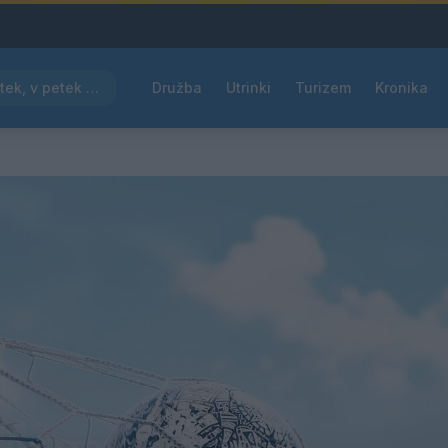
Pred nami vroč četrtek, v petek osvežitev
Družba
Utrinki
Turizem
Kronika