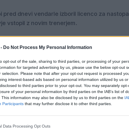
žbi pred dnevi vendarle izboril licenco za nastopa
je vstopil z novim trenerjem.
ekipe Rudarja sedel marca lani, zapušča Šaleško dolino.
 -
Do Not Process My Personal Information
nje z nekdanjim reprezentantom zaključuje po skupni i
to opt-out of the sale, sharing to third parties, or processing of your per
jujejo ločeno, ostaja spoštovanje in iskrena hvaležno
formation for targeted advertising by us, please use the below opt-out s
režju kluba. "Saša je svojim znanjem in predvsem odn
r selection. Please note that after your opt-out request is processed y
eing interest-based ads based on personal information utilized by us or
t ter s svojim pristopom, pozitivno energijo, delovno v
disclosed to third parties prior to your opt-out. You may separately opt-
ašem klubu," so še poudarili.
losure of your personal information by third parties on the IAB’s list of
. This information may also be disclosed by us to third parties on the
IA
Participants
that may further disclose it to other third parties.
emno pestro. Po zavrnitvi licence na prvi stopnji, so si
i licenco za nastopanje v 2. SNL v prihodnji sezoni. V 
 ki (vsaj v javnosti) zaenkrat še ni znan.
l Data Processing Opt Outs