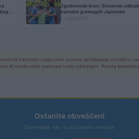
za
Zgodovinski bron: Slovenski odbojka
tjega
narodov premagali Japonsko
2. avgust 2026
ameznik kazensko odgovoren za javno spodbujanje sovraštva, nasil
tornimi ali nezakonitimi vsebinami bodo odstranjeni.
Pravila komentir
Ostanite obveščeni
Spremljajte nas na družbenih omrežjih