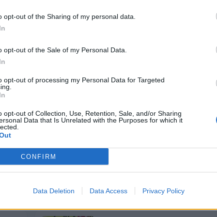
o opt-out of the Sharing of my personal data.
In
o opt-out of the Sale of my Personal Data.
In
to opt-out of processing my Personal Data for Targeted
ing.
In
o opt-out of Collection, Use, Retention, Sale, and/or Sharing
ersonal Data that Is Unrelated with the Purposes for which it
lected.
Out
CONFIRM
58. Mednarodne igre šolarjev na T
Zarja Zamrnik osvojila srebrno med
4. avgust 2026
Data Deletion
Data Access
Privacy Policy