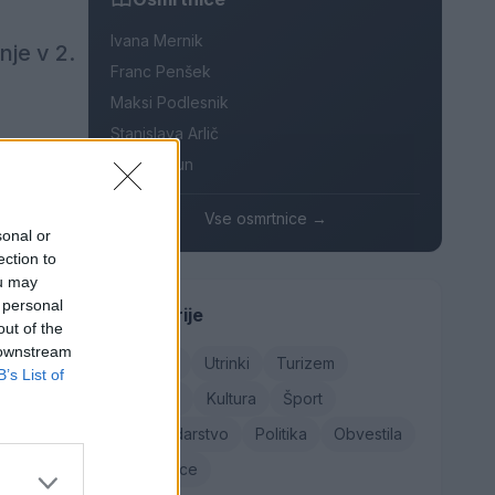
Ivana Mernik
nje v 2.
Franc Penšek
Maksi Podlesnik
Stanislava Arlič
Elica Vačun
n
Vse osmrtnice →
sonal or
st za vse
ection to
osom v
ou may
 personal
Kategorije
nemo in
out of the
 downstream
Družba
Utrinki
Turizem
B’s List of
Kronika
Kultura
Šport
 po
Gospodarstvo
Politika
Obvestila
novo
Osmrtnice