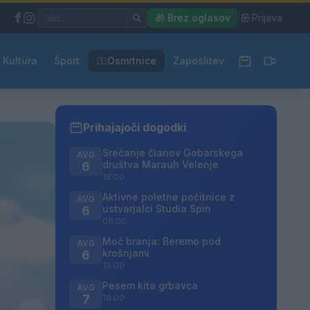
|
🎁 Brez oglasov
|
Prijava
Kultura
Šport
Osmrtnice
Zaposlitev
Prihajajoči dogodki
Srečanje članov Gobarskega
AVG
društva Marauh Velenje
6
18:00
Aktivne poletne počitnice z
AVG
ustvarjalci Studia Spin
6
08:00
Moč branja: Beremo pod
AVG
krošnjami
6
19:00
Pesem kita grbavca
AVG
7
18:00