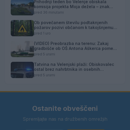
Prihodnji teden bo Velenje obiskala
komisija projekta Moja dežela – znak
gostoljubnosti
pred 36 minutami
Ob povečanem številu podtaknjenih
požarov pozivi občanom k takojšnjemu
obveščanju policije
pred 1 uro
(VIDEO) Preobrazba na terenu: Zakaj
gradbišče ob OŠ Antona Aškerca pomeni
naložbo v prihodnost?
pred 5 urami
Tatvina na Velenjski plaži: Obiskovalec
ostal brez nahrbtnika in osebnih
predmetov
pred 5 urami
Ostanite obveščeni
Spremljajte nas na družbenih omrežjih