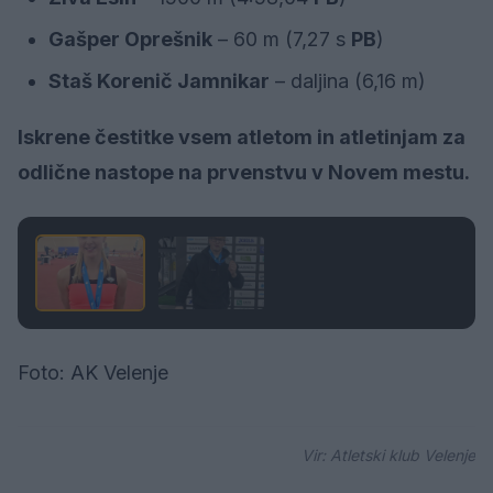
Gašper Oprešnik
– 60 m (7,27 s
PB
)
Staš Korenič Jamnikar
– daljina (6,16 m)
Iskrene čestitke vsem atletom in atletinjam za
odlične nastope na prvenstvu v Novem mestu.
1 / 2
Foto: AK Velenje
Vir: Atletski klub Velenje