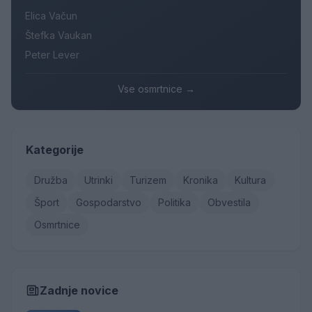
Elica Vačun
Štefka Vaukan
Peter Lever
Vse osmrtnice →
Kategorije
Družba
Utrinki
Turizem
Kronika
Kultura
Šport
Gospodarstvo
Politika
Obvestila
Osmrtnice
Zadnje novice