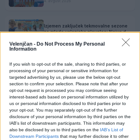
srebrno medaljo
4. avgust 2026
Izjemen zaključek tekmovalne sezone
za mlade velenjske plavalce: Najya do
tretjega naziva državne prvakinje
4. avgust 2026
Velenjčan -
Do Not Process My Personal
Information
Zgodovinski bron: Slovenski odbojkarji
If you wish to opt-out of the sale, sharing to third parties, or
v Ligi narodov premagali Japonsko
processing of your personal or sensitive information for
2. avgust 2026
targeted advertising by us, please use the below opt-out
section to confirm your selection. Please note that after your
opt-out request is processed you may continue seeing
interest-based ads based on personal information utilized by
us or personal information disclosed to third parties prior to
your opt-out. You may separately opt-out of the further
disclosure of your personal information by third parties on the
Opozorilo:
Po 297. členu Kazenskega zakonika je
IAB’s list of downstream participants. This information may
posameznik kazensko odgovoren za javno spodbujanje
also be disclosed by us to third parties on the
IAB’s List of
sovraštva, nasilja ali nestrpnosti. Komentarji z žaljivimi,
Downstream Participants
that may further disclose it to other
rasističnimi, diskriminatornimi ali nezakonitimi vsebinami