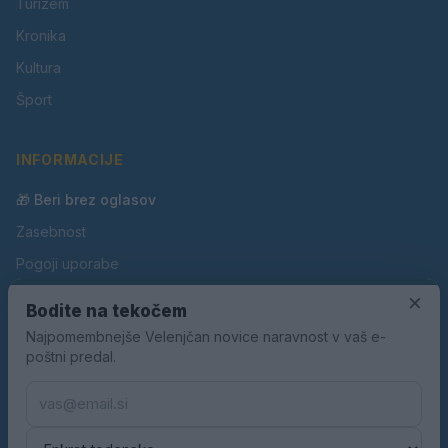
Turizem
Kronika
Kultura
Šport
INFORMACIJE
🎁 Beri brez oglasov
Zasebnost
Pogoji uporabe
×
Piškotki
Bodite na tekočem
Oglaševanje
Najpomembnejše Velenjčan novice naravnost v vaš e-
poštni predal.
Kontakt
Pravila nagradnih iger
Pravila volilne kampanje