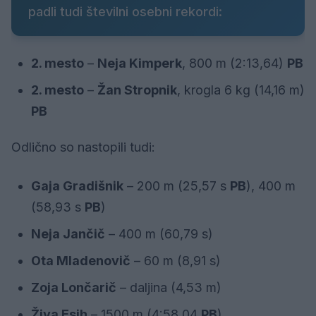
padli tudi številni osebni rekordi:
2. mesto
–
Neja Kimperk
, 800 m (2:13,64)
PB
2. mesto
–
Žan Stropnik
, krogla 6 kg (14,16 m)
PB
Odlično so nastopili tudi:
Gaja Gradišnik
– 200 m (25,57 s
PB
), 400 m
(58,93 s
PB
)
Neja Jančič
– 400 m (60,79 s)
Ota Mladenovič
– 60 m (8,91 s)
Zoja Lončarič
– daljina (4,53 m)
Živa Esih
– 1500 m (4:58,04
PB
)