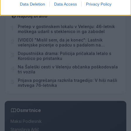
Data Deletion
Data Access
Privacy Policy
Najbolj brano
Pretep v gostinskem lokalu v Velenju: 46-letnik
1
moškega udaril s steklenico in ga zabodel
(VIDEO) "Mislil sem, da je konec": Lastnik
2
velenjske picerije o padcu s padalom na
Hrvaškem
Dopustniška drama: Policija pričakala letalo s
3
Korošico po pristanku
Na Šaleški cesti v Velenju občanka poškodovala
4
tri vozila
Prijava pogrešanja razkrila tragedijo: V hiši našli
5
mrtvega 76-letnika
Osmrtnice
Maksi Podlesnik
Stanislava Arlič