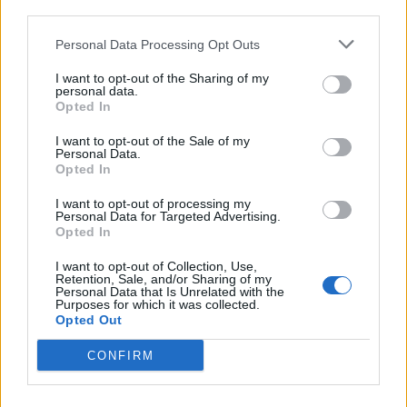
third parties.
bodo odstranjeni.
Pravila komentiranja →
Personal Data Processing Opt Outs
Failed to fetch
I want to opt-out of the Sharing of my
personal data.
Opted In
Prihajajoči dogodki
I want to opt-out of the Sale of my
Aktivne poletne počitnice z ustvarjalci Studia
AVG
Personal Data.
Spin
6
Opted In
08:00
I want to opt-out of processing my
Srečanje članov Gobarskega društva Marauh
AVG
Personal Data for Targeted Advertising.
Velenje
6
Opted In
18:00
Moč branja: Beremo pod krošnjami
AVG
I want to opt-out of Collection, Use,
6
Retention, Sale, and/or Sharing of my
19:00
Personal Data that Is Unrelated with the
Purposes for which it was collected.
Večer pesmi Đorđa Balaševića
AVG
Opted Out
7
20:00
CONFIRM
Vsi dogodki →