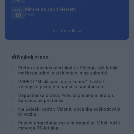
Minute za šah z Nejcem
AVG
10
09:00
Vsi dogodki →
Najbolj brano
Pretep v gostinskem lokalu v Velenju: 46-letnik
1
moškega udaril s steklenico in ga zabodel
(VIDEO) "Mislil sem, da je konec": Lastnik
2
velenjske picerije o padcu s padalom na
Hrvaškem
Dopustniška drama: Policija pričakala letalo s
3
Korošico po pristanku
Na Šaleški cesti v Velenju občanka poškodovala
4
tri vozila
Prijava pogrešanja razkrila tragedijo: V hiši našli
5
mrtvega 76-letnika