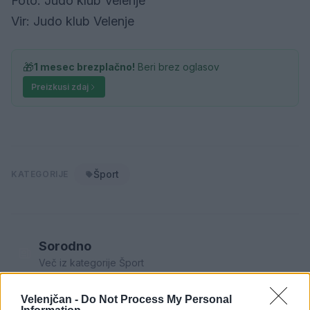
Foto: Judo klub Velenje
Vir: Judo klub Velenje
🎁
1 mesec brezplačno!
Beri brez oglasov
Preizkusi zdaj
Šport
KATEGORIJE
Sorodno
Več iz kategorije Šport
Velenjčan -
Do Not Process My Personal
Zlata generacija za zlato generacijo: