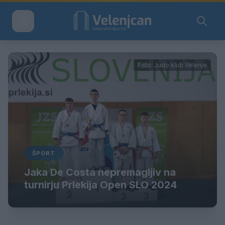
Foto: Judo klub Velenje
ŠPORT
Jaka De Costa nepremagljiv na
turnirju Prlekija Open SLO 2024