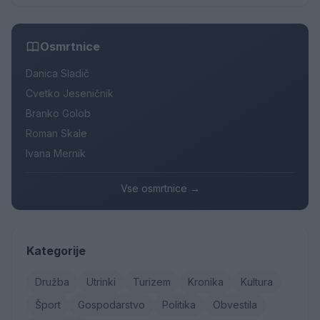
Osmrtnice
Danica Sladič
Cvetko Jeseničnik
Branko Golob
Roman Skale
Ivana Mernik
Vse osmrtnice →
Kategorije
Družba
Utrinki
Turizem
Kronika
Kultura
Šport
Gospodarstvo
Politika
Obvestila