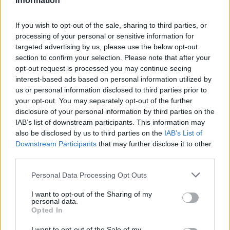
Information
Slovenska mladinska košarka piše
zgodovino
5. avgust 2026
If you wish to opt-out of the sale, sharing to third parties, or
processing of your personal or sensitive information for
targeted advertising by us, please use the below opt-out
section to confirm your selection. Please note that after your
58. Mednarodne igre šolarjev na
opt-out request is processed you may continue seeing
Tajvanu: Zarja Zamrnik osvojila
interest-based ads based on personal information utilized by
srebrno medaljo
4. avgust 2026
us or personal information disclosed to third parties prior to
your opt-out. You may separately opt-out of the further
disclosure of your personal information by third parties on the
IAB’s list of downstream participants. This information may
Izjemen zaključek tekmovalne sezone
za mlade velenjske plavalce: Najya do
also be disclosed by us to third parties on the
IAB’s List of
tretjega naziva državne prvakinje
4. avgust 2026
Downstream Participants
that may further disclose it to other
third parties.
Personal Data Processing Opt Outs
Zgodovinski bron: Slovenski odbojkarji
v Ligi narodov premagali Japonsko
I want to opt-out of the Sharing of my
personal data.
2. avgust 2026
Opted In
I want to opt-out of the Sale of my