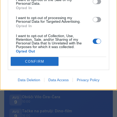
Personal Data.
Opted In
I want to opt-out of processing my
Personal Data for Targeted Advertising.
Opozorilo:
Po 297. členu Kazenskega zakonika je
Opted In
posameznik kazensko odgovoren za javno spodbujanje
sovraštva, nasilja ali nestrpnosti. Komentarji z žaljivimi,
I want to opt-out of Collection, Use,
rasističnimi, diskriminatornimi ali nezakonitimi vsebinami
Retention, Sale, and/or Sharing of my
Personal Data that Is Unrelated with the
bodo odstranjeni.
Pravila komentiranja →
Purposes for which it was collected.
Opted Out
Failed to fetch
CONFIRM
Prihajajoči dogodki
Data Deletion
Data Access
Privacy Policy
Odiseja
AVG
9
19:00
Obišči Vilo Čira-Čara
AVG
9
10:00
Tačke na patrulji: Dino-film
AVG
9
16:00