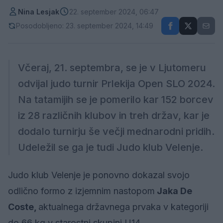
Nina Lesjak
22. september 2024, 06:47
Posodobljeno: 23. september 2024, 14:49
Včeraj, 21. septembra, se je v Ljutomeru
odvijal judo turnir Prlekija Open SLO 2024.
Na tatamijih se je pomerilo kar 152 borcev
iz 28 različnih klubov in treh držav, kar je
dodalo turnirju še večji mednarodni pridih.
Udeležil se ga je tudi Judo klub Velenje.
Judo klub Velenje je ponovno dokazal svojo
odlično formo z izjemnim nastopom
Jaka De
Coste,
aktualnega državnega prvaka v kategoriji
do 66 kg v starostni skupini U14.