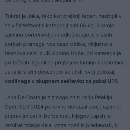
Tokrat je Jaka, tako kot prejšnji teden, nastopil v
najvišji težnostni kategoriji nad 66 kg. S svojo
izjemno borbenostjo in odločnostjo je v štirih
borbah premagal vse nasprotnike, vključno s
tekmovalcem iz JK Apolon Hoče, od katerega je
po točkah izgubil na prejšnjem turnirju v Oplotnici.
Jaka je s tem dosežkom še utrdil svoj položaj
vodilnega v skupnem seštevku za pokal U14.
Jaka De Costa je z zmago na turnirju Prlekija
Open SLO 2024 ponovno dokazal svojo izjemno
pripravljenost in borbenost. Njegov uspeh je
rezultat trdega dela, vztrajnosti in predanosti, ki