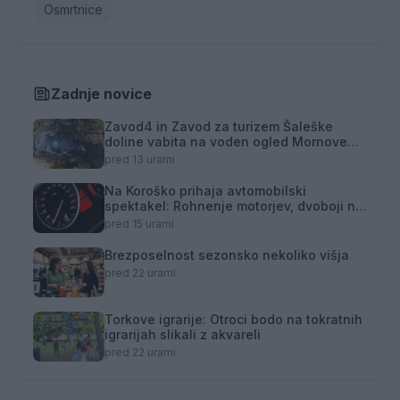
Osmrtnice
Zadnje novice
Zavod4 in Zavod za turizem Šaleške
doline vabita na voden ogled Mornove
zijalke
pred 13 urami
Na Koroško prihaja avtomobilski
spektakel: Rohnenje motorjev, dvoboji na
progah in atraktivni Car Meet
pred 15 urami
Brezposelnost sezonsko nekoliko višja
pred 22 urami
Torkove igrarije: Otroci bodo na tokratnih
igrarijah slikali z akvareli
pred 22 urami