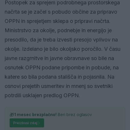
Postopek za sprejem podrobnega prostorskega
načrta se je začel s pobudo občine za pripravo
OPPN in sprejetjem sklepa o pripravi načrta.
Ministrstvo za okolje, podnebje in energijo je
presodilo, da je treba izvesti presojo vplivov na
okolje. Izdelano je bilo okoljsko poročilo. V času
javne razgrnitve in javne obravnave so bile na
osnutek OPPN podane pripombe in pobude, na
katere so bila podana stališča in pojasnila. Na
osnovi prejetih usmeritev in mnenj so svetniki
potrdili usklajen predlog OPPN.
🎁
1 mesec brezplačno!
Beri brez oglasov
Preizkusi zdaj