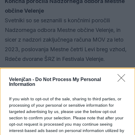
Končna poročila Nadzornega odbora Mestne
občine Velenje
Svetniki so se seznanili s končnimi poročili
Nadzornega odbora Mestne občine Velenje, in
sicer z nadzori zaključnega računa MOV za leto
2023, poslovanja Mestne četrti Levi breg vzhod,
Rdeče dvorane ŠRZ in Festivala Velenje.
SZJ MOV
Velenjčan -
Do Not Process My Personal
Information
If you wish to opt-out of the sale, sharing to third parties, or
Politika
KATEGORIJE
processing of your personal or sensitive information for
targeted advertising by us, please use the below opt-out
section to confirm your selection. Please note that after your
opt-out request is processed you may continue seeing
interest-based ads based on personal information utilized by
Sorodno