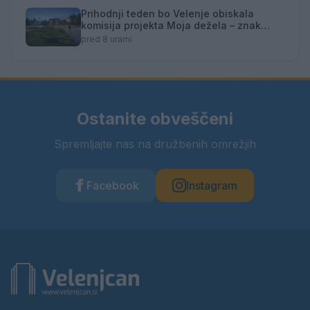
Prihodnji teden bo Velenje obiskala
komisija projekta Moja dežela – znak
gostoljubnosti
pred 8 urami
Ostanite obveščeni
Spremljajte nas na družbenih omrežjih
Facebook
Instagram