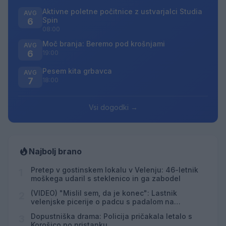
Aktivne poletne počitnice z ustvarjalci Studia
AVG
Spin
6
08:00
Moč branja: Beremo pod krošnjami
AVG
6
19:00
Pesem kita grbavca
AVG
7
18:00
Vsi dogodki →
Najbolj brano
Pretep v gostinskem lokalu v Velenju: 46-letnik
1
moškega udaril s steklenico in ga zabodel
(VIDEO) "Mislil sem, da je konec": Lastnik
2
velenjske picerije o padcu s padalom na
Hrvaškem
Dopustniška drama: Policija pričakala letalo s
3
Korošico po pristanku