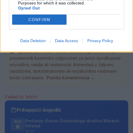
Pred poslanci potrjevanje ministrske
Purposes for which it was collected.
ekipe premierja Janeza Janše
Opted Out
4. junij 2026
CONFIRM
Data Deletion
Data Access
Privacy Policy
Opozorilo:
Po 297. členu Kazenskega zakonika je
posameznik kazensko odgovoren za javno spodbujanje
sovraštva, nasilja ali nestrpnosti. Komentarji z žaljivimi,
rasističnimi, diskriminatornimi ali nezakonitimi vsebinami
bodo odstranjeni.
Pravila komentiranja →
Failed to fetch
Prihajajoči dogodki
Srečanje članov Gobarskega društva Marauh
AVG
Velenje
6
18:00