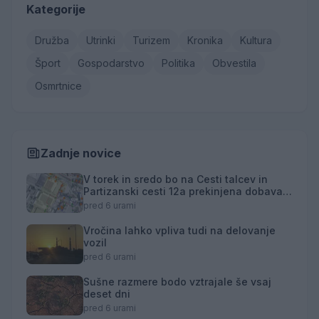
Kategorije
Družba
Utrinki
Turizem
Kronika
Kultura
Šport
Gospodarstvo
Politika
Obvestila
Osmrtnice
Zadnje novice
V torek in sredo bo na Cesti talcev in
Partizanski cesti 12a prekinjena dobava
toplotne energije
pred 6 urami
Vročina lahko vpliva tudi na delovanje
vozil
pred 6 urami
Sušne razmere bodo vztrajale še vsaj
deset dni
pred 6 urami