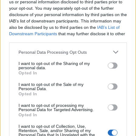
us or personal information disclosed to third parties prior to
Več iz kategorije Politika
your opt-out. You may separately opt-out of the further
disclosure of your personal information by third parties on the
IAB’s list of downstream participants. This information may
Štirje svetniki sveta MO prestopili v
also be disclosed by us to third parties on the
IAB’s List of
stranko Naše Velenje
Downstream Participants
that may further disclose it to other
1. avgust 2026
third parties.
Personal Data Processing Opt Outs
V Velenju pred lokalnimi volitvami
I want to opt-out of the Sharing of my
personal data.
ustanovili skupino Povezani za Velenje
Opted In
15. julij 2026
I want to opt-out of the Sale of my
Personal Data.
Opted In
Kandidaturo za župana napovedal
I want to opt-out of processing my
Nejc Pačnik, Dermol še brez odločitve
Personal Data for Targeted Advertising.
16. junij 2026
Opted In
I want to opt-out of Collection, Use,
Retention, Sale, and/or Sharing of my
Personal Data that Is Unrelated with the