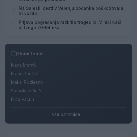
Na Šaleški cesti v Velenju občanka poškodovala
4
tri vozila
Prijava pogrešanja razkrila tragedijo: V hiši našli
5
mrtvega 76-letnika
Osmrtnice
Ivana Mernik
Franc Penšek
Maksi Podlesnik
Stanislava Arlič
Elica Vačun
Vse osmrtnice →