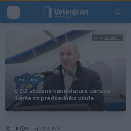
Foto:
KN Media
POLITIKA
V DZ vložena kandidatura Janeza
Janše za predsednika vlade
T. R.
19. maj 2026, 15:18