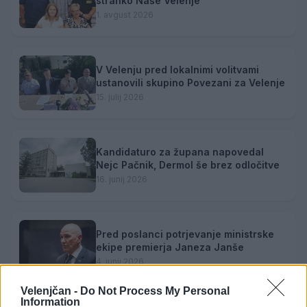
stranko Naše Velenje
1. avgust 2026
V Velenju pred lokalnimi volitvami
ustanovili skupino Povezani za Velenje
15. julij 2026
Kandidaturo za župana napovedal
Nejc Pačnik, Dermol še brez odločitve
16. junij 2026
Pred poslanci potrjevanje ministrske
ekipe premierja Janeza Janše
4. junij 2026
Velenjčan -
Do Not Process My Personal
Information