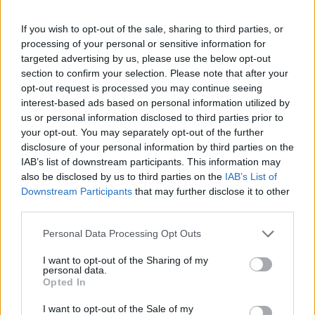
If you wish to opt-out of the sale, sharing to third parties, or
processing of your personal or sensitive information for
Opozorilo:
Po 297. členu Kazenskega zakonika je
targeted advertising by us, please use the below opt-out
posameznik kazensko odgovoren za javno spodbujanje
section to confirm your selection. Please note that after your
sovraštva, nasilja ali nestrpnosti. Komentarji z žaljivimi,
opt-out request is processed you may continue seeing
rasističnimi, diskriminatornimi ali nezakonitimi vsebinami
interest-based ads based on personal information utilized by
bodo odstranjeni.
Pravila komentiranja →
us or personal information disclosed to third parties prior to
your opt-out. You may separately opt-out of the further
disclosure of your personal information by third parties on the
Failed to fetch
IAB’s list of downstream participants. This information may
also be disclosed by us to third parties on the
IAB’s List of
Prihajajoči dogodki
Downstream Participants
that may further disclose it to other
third parties.
Minute za šah z Nejcem
AVG
10
09:00
Personal Data Processing Opt Outs
Aktivne poletne počitnice
AVG
I want to opt-out of the Sharing of my
10
personal data.
Opted In
Bralni čajanki
AVG
10
09:30
I want to opt-out of the Sale of my