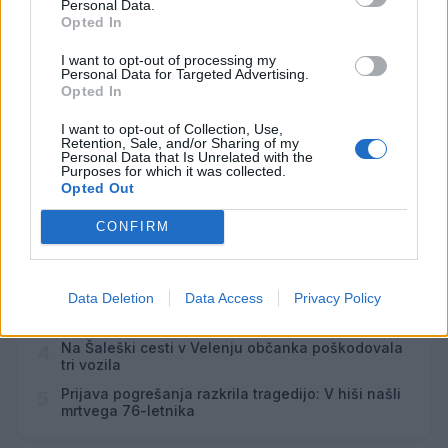
Personal Data.
ŠŠK RIBNO ‘26
AVG
Opted In
10
I want to opt-out of processing my
Personal Data for Targeted Advertising.
Vsi dogodki →
Opted In
I want to opt-out of Collection, Use,
Retention, Sale, and/or Sharing of my
Personal Data that Is Unrelated with the
Purposes for which it was collected.
Najbolj brano
Opted Out
Pretep v gostinskem lokalu v Velenju: 46-letnik
1
moškega udaril s steklenico in ga zabodel
CONFIRM
(VIDEO) "Mislil sem, da je konec": Lastnik
2
velenjske picerije o padcu s padalom na
Hrvaškem
Data Deletion
Data Access
Privacy Policy
Dopustniška drama: Policija pričakala letalo s
3
Korošico po pristanku
Na Šaleški cesti v Velenju občanka poškodovala
4
tri vozila
Prijava pogrešanja razkrila tragedijo: V hiši našli
5
mrtvega 76-letnika