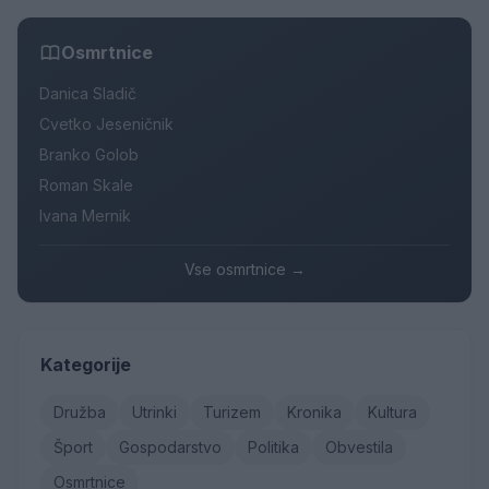
Osmrtnice
Danica Sladič
Cvetko Jeseničnik
Branko Golob
Roman Skale
Ivana Mernik
Vse osmrtnice →
Kategorije
Družba
Utrinki
Turizem
Kronika
Kultura
Šport
Gospodarstvo
Politika
Obvestila
Osmrtnice