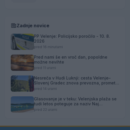
Zadnje novice
PP Velenje: Policijsko poročilo - 10. 8.
2026
pred 16 minutami
Pred nami še en vroč dan, popoldne
možne nevihte
pred 11 urami
Nesreča v Hudi Luknji: cesta Velenje–
Slovenj Gradec znova prevozna, promet
izmenično enosmeren
pred 14 urami
Glasovanje je v teku: Velenjska plaža se
tudi letos poteguje za naziv Naj
kopališče
pred 22 urami