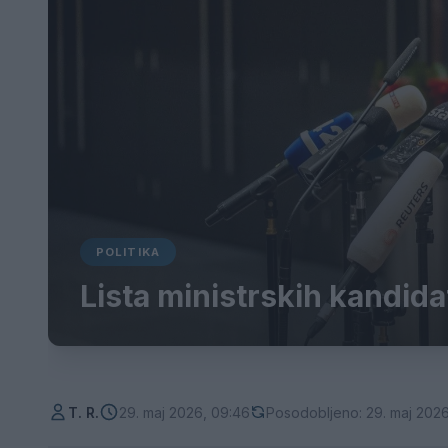
POLITIKA
Lista ministrskih kandid
T. R.
29. maj 2026, 09:46
Posodobljeno: 29. maj 2026