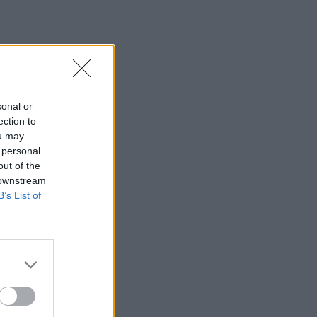
sonal or
ection to
ou may
 personal
out of the
 downstream
B’s List of