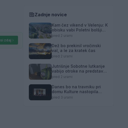
Zadnje novice
Kam čez vikend v Velenju: K
obisku vabi Poletni bolšji
sejem
pred 2 urami
si zdaj
Dež bo prekinil vročinski
val, a le za kratek čas
pred 2 urami
Jutrišnje Sobotne lutkarije
vabijo otroke na predstavo
"Fuj, gosenica!"
pred 2 urami
Danes bo na travniku pri
domu Kulture nastopila
skupina Ringlšpil
pred 3 urami