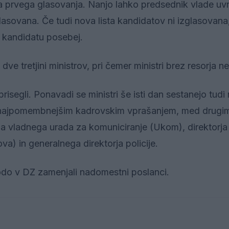
a prvega glasovanja. Nanjo lahko predsednik vlade uvr
a izglasovana. Če tudi nova lista kandidatov ni izglasovana
 kandidatu posebej.
ve tretjini ministrov, pri čemer ministri brez resorja ne
isegli. Ponavadi se ministri še isti dan sestanejo tudi 
udi najpomembnejšim kadrovskim vprašanjem, med drugi
rja vladnega urada za komuniciranje (Ukom), direktorja
) in generalnega direktorja policije.
bodo v DZ zamenjali nadomestni poslanci.