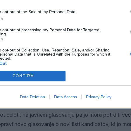
o opt-out of the Sale of my Personal Data.
In
to opt-out of processing my Personal Data for Targeted
ing.
In
tavitve pred pristojnimi delovnimi telesi DZ.
o opt-out of Collection, Use, Retention, Sale, and/or Sharing
ersonal Data that Is Unrelated with the Purposes for which it
lected.
koj po zaslišanju ministrskega kandidata oz. najkasne
Out
i mnenje delovnega telesa o predstavitvi kandidata. 
CONFIRM
nenja predlog kandidature za ministra umakne in hkrat
o, mora nato DZ predstavitev na novo predloženih kan
Data Deletion
Data Access
Privacy Policy
 kandidature.
kot celoti, na javnem glasovanju pa jo mora potrditi več
pravi novo glasovanje o novi listi kandidatov, ki jo mo