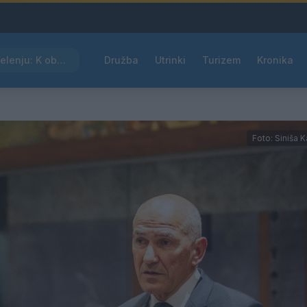
Kam čez vikend v Velenju: K obisku vabi Poletni bolšji sejem
Družba
Utrinki
Turizem
Kronika
Foto: Siniša 