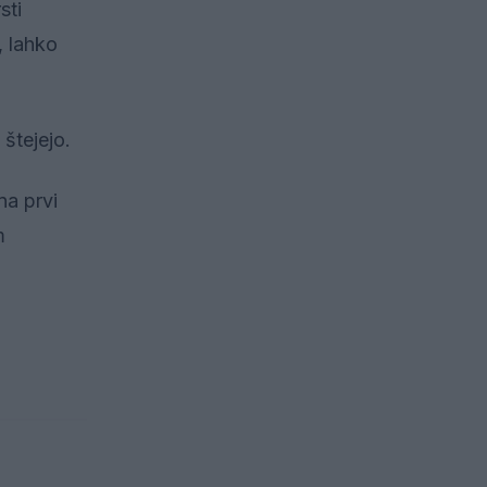
sti
, lahko
 štejejo.
na prvi
m