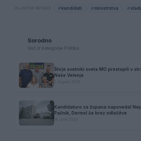
kandidati
ministrstva
vlad
KLJUČNE BESEDE
Sorodno
Več iz kategorije Politika
Štirje svetniki sveta MO prestopili v st
Naše Velenje
1. avgust 2026
Kandidaturo za župana napovedal Nej
Pačnik, Dermol še brez odločitve
16. junij 2026