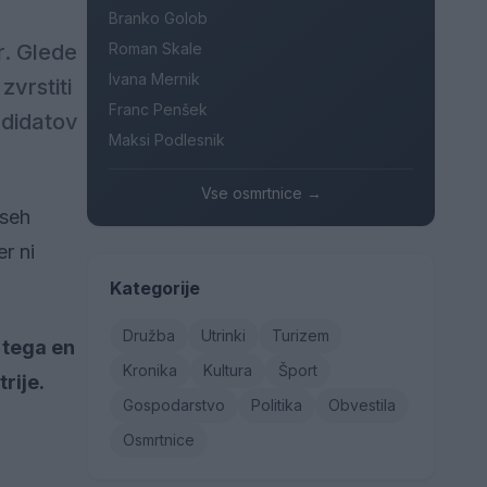
Branko Golob
Roman Skale
r. Glede
Ivana Mernik
zvrstiti
Franc Penšek
ndidatov
Maksi Podlesnik
Vse osmrtnice →
vseh
r ni
Kategorije
Družba
Utrinki
Turizem
d tega en
Kronika
Kultura
Šport
rije.
Gospodarstvo
Politika
Obvestila
Osmrtnice