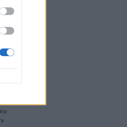
je v 48
Predsednik
i
didatov
ina
ra