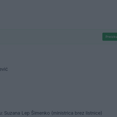
Preizku
ević
u: Suzana Lep Šimenko (ministrica brez listnice)