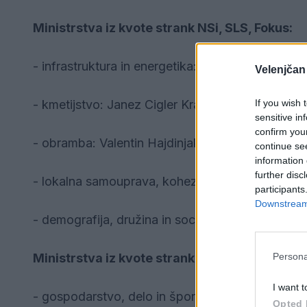
Ministrstva iz kvote strank NSi, SLS, Fokus:
- infrastruktura in energetika: Jernej Vrtovec
Velenjčan
If you wish 
- kmetijstvo: Janez Cigler Kralj
sensitive in
confirm you
- obramba: Valentin Hajdinjak
continue se
information 
further disc
- lokalna samouprava, kohezija in regionalni raz
participants
Downstream 
- demografija, družina in socialne zadeve: Matej
Persona
Ministrstva iz kvote stranke Demokrati:
I want t
- gospodarstvo, delo in šport: Anže Logar
Opted 