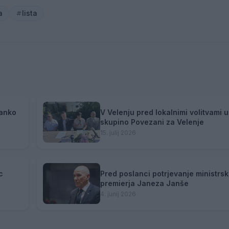
a
lista
ranko
V Velenju pred lokalnimi volitvami u
skupino Povezani za Velenje
15. julij 2026
c
Pred poslanci potrjevanje ministrs
premierja Janeza Janše
4. junij 2026