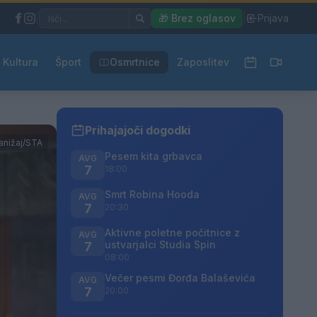
|
🎁 Brez oglasov
|
Prijava
Kultura
Šport
Osmrtnice
Zaposlitev
Prihajajoči dogodki
Kanižaj/STA
Pesem kita grbavca
AVG
7
18:00
Smrt Robina Hooda
AVG
7
20:30
Aktivne poletne počitnice z
AVG
ustvarjalci Studia Spin
7
08:00
Večer pesmi Đorđa Balaševića
AVG
7
20:00