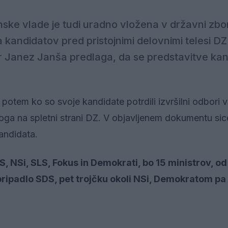
enske vlade je tudi uradno vložena v državni zbo
kandidatov pred pristojnimi delovnimi telesi DZ 
 Janez Janša predlaga, da se predstavitve ka
, potem ko so svoje kandidate potrdili izvršilni odbori 
loga na spletni strani DZ. V objavljenem dokumentu sice
andidata.
DS, NSi, SLS, Fokus in Demokrati, bo 15 ministrov, o
ripadlo SDS, pet trojčku okoli NSi, Demokratom pa t