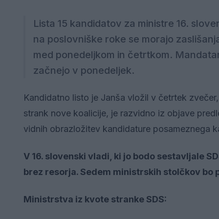
Lista 15 kandidatov za ministre 16. slov
na poslovniške roke se morajo zaslišanja 
med ponedeljkom in četrtkom. Mandatar
začnejo v ponedeljek.
Kandidatno listo je Janša vložil v četrtek zvečer
strank nove koalicije, je razvidno iz objave pred
vidnih obrazložitev kandidature posameznega k
V 16. slovenski vladi, ki jo bodo sestavljale S
brez resorja. Sedem ministrskih stolčkov bo p
Ministrstva iz kvote stranke SDS: