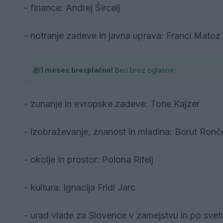
- finance: Andrej Šircelj
- notranje zadeve in javna uprava: Franci Matoz
🎁
1 mesec brezplačno!
Beri brez oglasov
- zunanje in evropske zadeve: Tone Kajzer
- izobraževanje, znanost in mladina: Borut Ronč
- okolje in prostor: Polona Rifelj
- kultura: Ignacija Fridl Jarc
- urad vlade za Slovence v zamejstvu in po svet