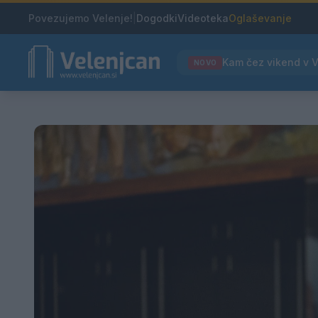
Povezujemo Velenje!
|
Dogodki
Videoteka
Oglaševanje
NOVO