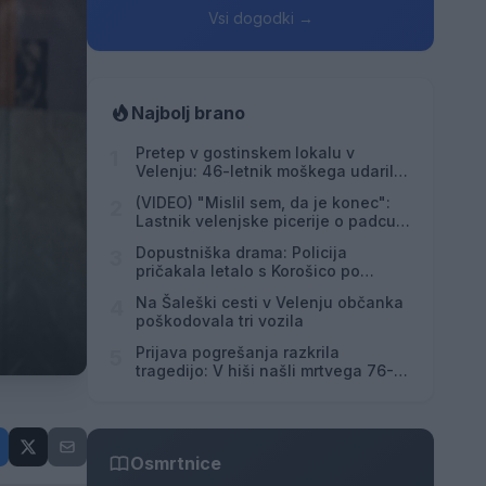
Vsi dogodki →
Najbolj brano
Pretep v gostinskem lokalu v
1
Velenju: 46-letnik moškega udaril s
steklenico in ga zabodel
(VIDEO) "Mislil sem, da je konec":
2
Lastnik velenjske picerije o padcu s
padalom na Hrvaškem
Dopustniška drama: Policija
3
pričakala letalo s Korošico po
pristanku
Na Šaleški cesti v Velenju občanka
4
poškodovala tri vozila
Prijava pogrešanja razkrila
5
tragedijo: V hiši našli mrtvega 76-
letnika
Osmrtnice