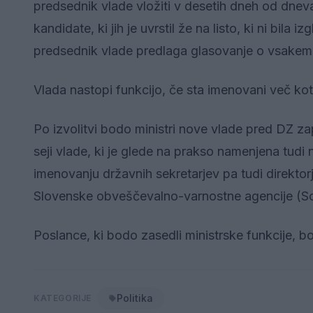
predsednik vlade vložiti v desetih dneh od dnev
kandidate, ki jih je uvrstil že na listo, ki ni bil
predsednik vlade predlaga glasovanje o vsakem
Vlada nastopi funkcijo, če sta imenovani več kot d
Po izvolitvi bodo ministri nove vlade pred DZ zapr
seji vlade, ki je glede na prakso namenjena t
imenovanju državnih sekretarjev pa tudi direkto
Slovenske obveščevalno-varnostne agencije (Sova
Poslance, ki bodo zasedli ministrske funkcije, 
Politika
KATEGORIJE