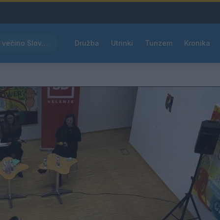
Rdeče opozorilo za večino Slovenije, temperature bodo segale do 39 °C
Družba
Utrinki
Turizem
Kronika