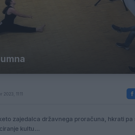
olumna
 2023, 11:11
tiketo zajedalca državnega proračuna, hkrati pa 
iranje kultu...