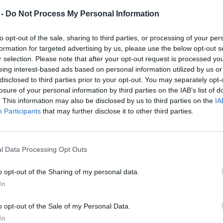
 To me daje v položaj, ko se vprašam, ali je za kreacij
 -
Do Not Process My Personal Information
ika, ali pa je naslednji panični volilni listek, res ti
to opt-out of the sale, sharing to third parties, or processing of your per
rinesel odgovore, vseeno pa menim, da je odgovornos
formation for targeted advertising by us, please use the below opt-out s
r selection. Please note that after your opt-out request is processed y
lišče. Menim pa tudi, da je vsaka pozornost in priložnos
eing interest-based ads based on personal information utilized by us or
reč, Mestna občina Velenje je včeraj na svoji spletni 
disclosed to third parties prior to your opt-out. You may separately opt-
losure of your personal information by third parties on the IAB’s list of
2022–2028. Program bogato zajema mnoga področja in
. This information may also be disclosed by us to third parties on the
IA
ombe. Na kazalu sem se nahitro ozrl pod rubriko Mediji
Participants
that may further disclose it to other third parties.
 da želijo ob sodelovanju z lokalnimi in regionalnimi m
podpiram koncept vzpostavitve zdrave kritike oz. povra
l Data Processing Opt Outs
gla k političnim odločitvam (predvsem z naravo in člove
 zmožni vzpostaviti.
o opt-out of the Sharing of my personal data.
In
Osebno ne vidim, da jo država s svojim trenutnim odno
o opt-out of the Sale of my Personal Data.
politično-manipulativno sredstvo. Kultura je ogromen de
In