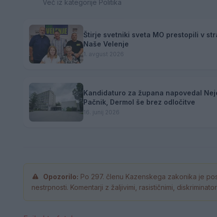
Več iz kategorije Politika
Štirje svetniki sveta MO prestopili v st
Naše Velenje
1. avgust 2026
Kandidaturo za župana napovedal Nej
Pačnik, Dermol še brez odločitve
16. junij 2026
Opozorilo:
Po 297. členu Kazenskega zakonika je pos
nestrpnosti. Komentarji z žaljivimi, rasističnimi, diskrimina