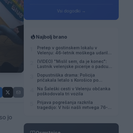
Vsi dogodki →
Najbolj brano
Pretep v gostinskem lokalu v
1
Velenju: 46-letnik moškega udaril s
steklenico in ga zabodel
(VIDEO) "Mislil sem, da je konec":
2
Lastnik velenjske picerije o padcu s
padalom na Hrvaškem
Dopustniška drama: Policija
3
pričakala letalo s Korošico po
pristanku
Na Šaleški cesti v Velenju občanka
4
poškodovala tri vozila
Prijava pogrešanja razkrila
5
tragedijo: V hiši našli mrtvega 76-
letnika
so jo
Osmrtnice