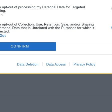
 kakšni kulturi bomo kot družba živeli. Kultura je tako ve
to opt-out of processing my Personal Data for Targeted
ing.
ami prestrukturi človeške zavesti. Mogoče pa bo v te
In
taki, ki jo danes poznamo, doprinesel nove smernice,
o opt-out of Collection, Use, Retention, Sale, and/or Sharing
ersonal Data that Is Unrelated with the Purposes for which it
šiti samo sebe, brez politične borbe, temveč s prilagodi
lected.
Out
a. Vse ostale misli, ponižno prepuščam vam.
CONFIRM
je
Data Deletion
Data Access
Privacy Policy