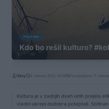
POLITIKA
Kdo bo rešil kulturo? #k
l3ksy
8. februar 2022, 00:18
Posodobljeno: 11. oktober
Kultura je v zadnjih dveh letih prejela e
vladni ukrepi dodobra poteptali. Sofinanc