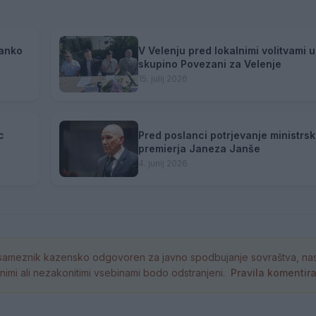
ranko
V Velenju pred lokalnimi volitvami u
skupino Povezani za Velenje
15. julij 2026
c
Pred poslanci potrjevanje ministrs
premierja Janeza Janše
4. junij 2026
ameznik kazensko odgovoren za javno spodbujanje sovraštva, nasil
tornimi ali nezakonitimi vsebinami bodo odstranjeni.
Pravila komentir