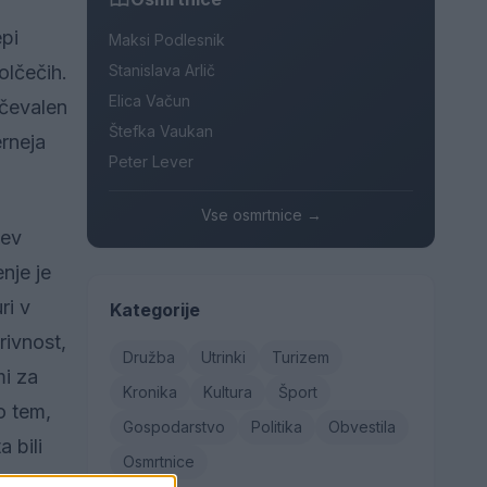
epi
Maksi Podlesnik
Stanislava Arlič
olčečih.
Elica Vačun
ičevalen
Štefka Vaukan
rneja
Peter Lever
Vse osmrtnice →
cev
nje je
ri v
Kategorije
rivnost,
Družba
Utrinki
Turizem
mi za
Kronika
Kultura
Šport
o tem,
Gospodarstvo
Politika
Obvestila
 bili
Osmrtnice
anja,