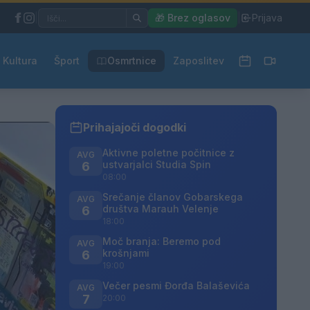
|
🎁 Brez oglasov
|
Prijava
Kultura
Šport
Osmrtnice
Zaposlitev
Prihajajoči dogodki
Aktivne poletne počitnice z
AVG
ustvarjalci Studia Spin
6
08:00
Srečanje članov Gobarskega
AVG
društva Marauh Velenje
6
18:00
Moč branja: Beremo pod
AVG
krošnjami
6
19:00
Večer pesmi Đorđa Balaševića
AVG
7
20:00