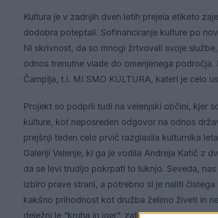
Kultura je v zadnjih dveh letih prejela etiketo z
dodobra poteptali. Sofinanciranje kulture po no
Ni skrivnost, da so mnogi žrtvovali svoje službe,
odnos trenutne vlade do omenjenega področja. E
Čamplja, t.i. MI SMO KULTURA, kateri je celo us
Projekt so podprli tudi na velenjski občini, kjer 
kulture, kot neposreden odgovor na odnos države
prejšnji teden celo prvič razglasila kulturnika l
Galeriji Velenje, ki ga je vodila Andreja Katič z
da se levi trudijo pokrpati to luknjo. Seveda, na
izbiro prave strani, a potrebno si je naliti čiste
kakšno prihodnost kot družba želimo živeti in ne
deležni le “kruha in iger”, zato nam danes pogle