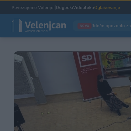
Povezujemo Velenje!
|
Dogodki
Videoteka
Oglaševanje
NOVO