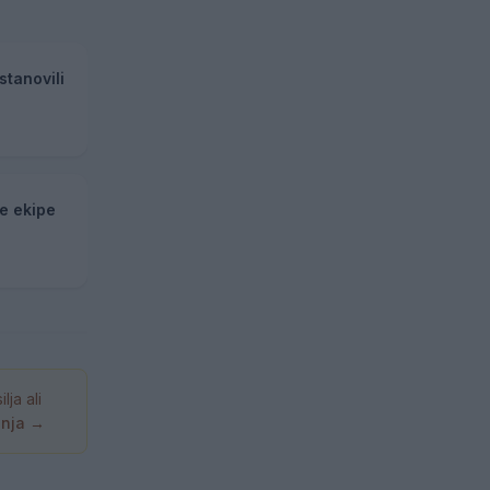
stanovili
ke ekipe
ja ali
anja →