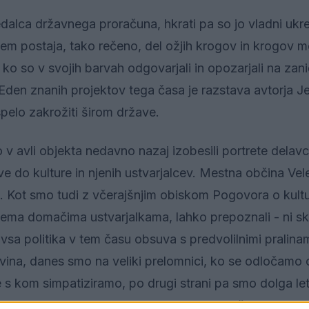
ajedalca državnega proračuna, hkrati pa so jo vladni ukr
vem postaja, tako rečeno, del ožjih krogov in krogov m
 ko so v svojih barvah odgovarjali in opozarjali na zan
den znanih projektov tega časa je razstava avtorja Je
pelo zakrožiti širom države.
so v avli objekta nedavno nazaj izobesili portrete delav
 do kulture in njenih ustvarjalcev. Mestna občina Vele
eta. Kot smo tudi z včerajšnjim obiskom Pogovora o kultu
 dvema domačima ustvarjalkama, lahko prepoznali - ni sk
s vsa politika v tem času obsuva s predvolilnimi pralina
ga vina, danes smo na veliki prelomnici, ko se odločamo 
 s kom simpatiziramo, po drugi strani pa smo dolga leta
d na prelomno izbiro megli preteklost političnega delov